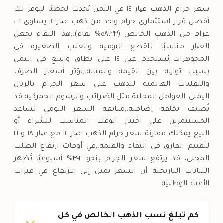
سعر جرام الذهب عیار ١٤ في اليمن يُحدث لحظيًا ليوفر لك
أفضل قرار استثماري.,جرام واحد من ذهب عیار ١٤ يساوي ٠.٦
غرام من الذهب الخالص (٥٨.٣٣% نقاء).,هذا النقاء يجعل
العیار مناسبًا للقطع اليومية والعلب الصغيرة في
المجوهرات.,يُستخدم عیار ١٤ على نطاق واسع في اليمن
بسبب توازنه بين القيمة والمتانة.,تؤثر أسعار الصرف
والتقلبات العالمية للذهب على سعر الجرام بالريال
اليمني.,العوامل المحلية مثل الضرائب والرسوم الجمركية قد
تُضيف تكلفة إضافية.,متابعة السعر اليومي تساعد
المستثمرين على اختيار الوقت المناسب للشراء أو
البيع.,يمكنك مقارنة سعر جرام الذهب عیار ١٤ مع عیار ١٨ و ٢١
لتقييم الفارق في النقاء والقيمة.,في أوقات ارتفاع الطلب
المحلي، قد يرتفع سعر الجرام بنحو ٢‑٣% أسبوعيًا.,تُظهر
البيانات التاريخية أن السعر يميل إلى الارتفاع في فترات
الأعياد الوطنية.
كم تبلغ نسب الذهب الخالص في كل