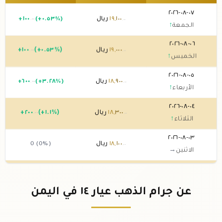
٠٧-٠٨-٢٠٢٦
١٠٠
,
١٩
ريال
(+٠.٥٣%)
١٠٠
+
.٠٠
.٠٠
الجمعة
↑
٠٦-٠٨-٢٠٢٦
٠٠٠
,
١٩
ريال
(+٠.٥٣%)
١٠٠
+
.٠٠
.٠٠
الخميس
↑
٠٥-٠٨-٢٠٢٦
٩٠٠
,
١٨
ريال
(+٣.٢٨%)
٦٠٠
+
.٠٠
.٠٠
الأربعاء
↑
٠٤-٠٨-٢٠٢٦
٣٠٠
,
١٨
ريال
(+١.١%)
٢٠٠
+
.٠٠
.٠٠
الثلاثاء
↑
٠٣-٠٨-٢٠٢٦
١٠٠
,
١٨
ريال
0 (0%)
.٠٠
الاثنين
→
٠٢-٠٨-٢٠٢٦
١٠٠
,
١٨
ريال
0 (0%)
.٠٠
الأحد
→
عن جرام الذهب عيار ١٤ في اليمن
٠١-٠٨-٢٠٢٦
١٠٠
,
١٨
ريال
0 (0%)
.٠٠
السبت
→