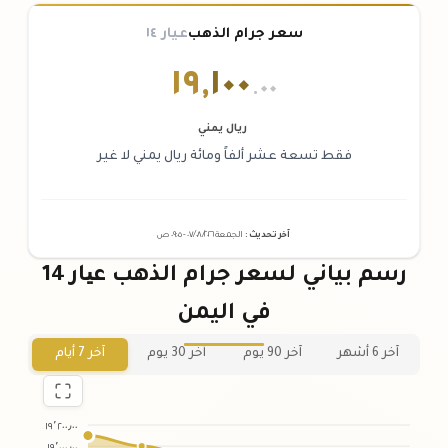
سعر جرام الذهب
عيار ١٤
١٩
,
١٠٠
.٠٠
ريال يمني
فقط تسعة عشر ألفاً ومائة ريال يمني لا غير
آخر تحديث
:
الجمعة ٠٧
٢٠٢٦ -
/٠٨/
٠٩:٠٥
ص
رسم بياني لسعر جرام الذهب عیار 14
في اليمن
آخر 6 أشهر
آخر 90 يوم
آخر 30 يوم
آخر 7 أيام
١٩٬٢٠٠٫٠٠
١٩٬٠٠٠٫٠٠