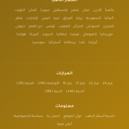
أسعار الذهب
عالمياً
الأردن
لبنان
مصر
فلسطين
سوريا
عُمان
الكويت
ألمانيا
السعودية
تركيا
العراق
ليبيا
اليمن
الإمارات
قطر
البحرين
السودان
الجزائر
المغرب
تونس
جزر القمر
جيبوتي
موريتانيا
الصومال
فرنسا
إيطاليا
السويد
أمريكا
هولندا
أيرلندا
كندا
بريطانيا
أستراليا
سويسرا
العيارات
عيار 24
عيار 22
عيار 21
عيار 18
الأونصة (24K)
الجنية (21K)
الجنية (24K)
الجنية (18K)
معلومات
حاسبة أسعار الذهب
حول الموقع
اتصل بنا
سياسة الخصوصية
أعلن معنا