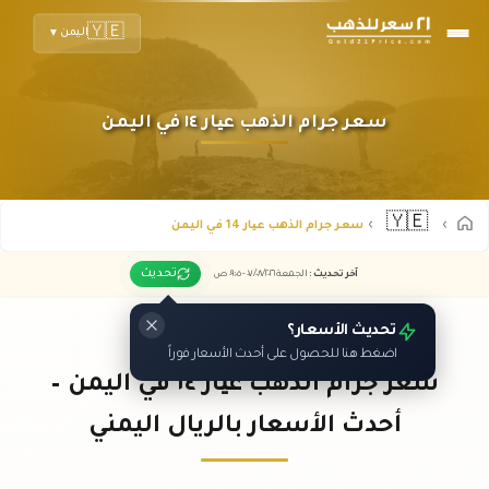
🇾🇪
اليمن
▼
سعر جرام الذهب عیار ١٤ في اليمن
🇾🇪
سعر جرام الذهب عیار 14 في اليمن
تحديث
آخر تحديث
:
الجمعة ٠٧
٢٠٢٦ -
/٠٨/
٠٩:٠٥
ص
تحديث الأسعار؟
اضغط هنا للحصول على أحدث الأسعار فوراً
سعر جرام الذهب عیار ١٤ في اليمن –
أحدث الأسعار بالريال اليمني