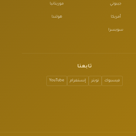
جيبوتي
موريتانيا
أمريكا
هولندا
سويسرا
تابعنا
فيسبوك
تويتر
إنستغرام
YouTube