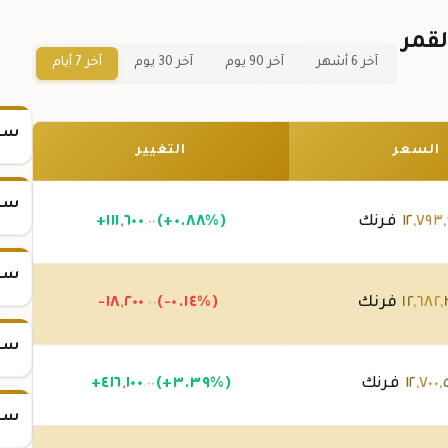
في جزر القمر
آخر 6 أشهر
آخر 90 يوم
آخر 30 يوم
آخر 7 أيام
سعر س
السعر
التغيير
سعر س
,
٧٩٣
,
١٢
فرنك
(+٠.٨٨%)
٦٠٠
,
١١١
+
.٠٠
سعر س
,
٦٨٢
,
١٢
فرنك
(-٠.١٤%)
٢٠٠
,
-١٨
.٠٠
سعر س
,
٧٠٠
,
١٢
فرنك
(+٣.٣٩%)
١٠٠
,
٤١٦
+
.٠٠
سعر س