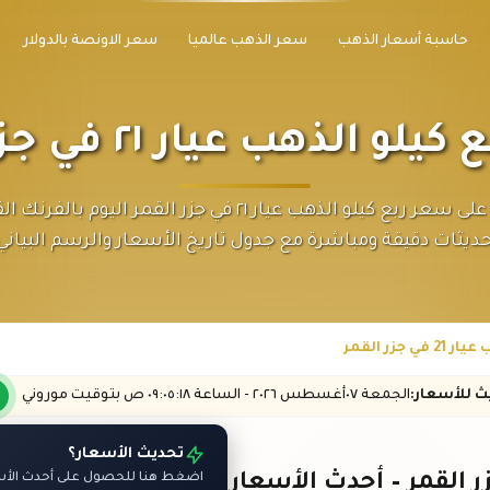
حاسبة أسعار الذهب
سعر الذهب عالميا
سعر الاونصة بالدولار
و الذهب عيار ٢١ في جزر القمر
تعرّف على سعر ربع كيلو الذهب عيار ٢١ في جزر القمر اليوم بال
ديثات دقيقة ومباشرة مع جدول تاريخ الأسعار والرسم البياني
جزر القمر
يث
للأسعار
:
الجمعة ٠٧
أغسطس
٢٠٢٦ -
الساعة
٠٩:٠٥
:١٨
ص
بتوقيت موروني
تحديث الأسعار؟
اضغط هنا للحصول على أحدث الأسع