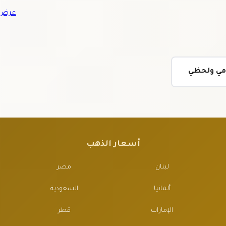
عرض ج
ومي ولحظي
أسعار الذهب
لبنان
مصر
ألمانيا
السعودية
الإمارات
قطر