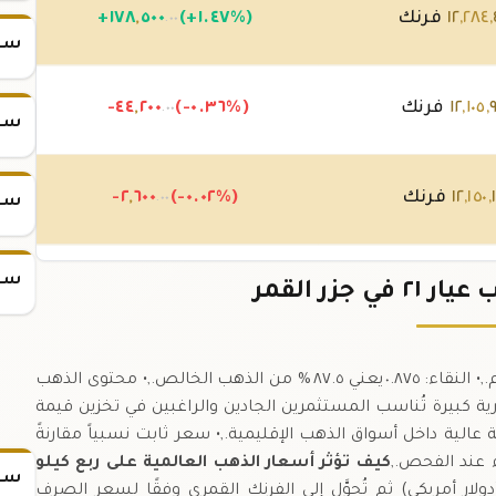
,
٢٨٤
,
١٢
فرنك
(+١.٤٧%)
٥٠٠
,
١٧٨
+
.٠٠
سعر س
,
١٠٥
,
١٢
فرنك
(-٠.٣٦%)
٢٠٠
,
-٤٤
.٠٠
سعر س
,
١٥٠
,
١٢
فرنك
(-٠.٠٢%)
٦٠٠
,
-٢
.٠٠
سعر س
سعر س
,
١٥٢
,
١٢
فرنك
(-٠.٠٤%)
٠٠٠
,
-٥
 جزر القمر
.٠٠
,• الوزن الصافي: ٢٥٠ غرام.,• النقاء: ٠.٨٧٥ يعني ٨٧.٥ % من الذهب الخالص.,• محتوى الذهب
كة استثمارية كبيرة تُناسب المستثمرين الجادين والراغبين في تخزين قيمة
ة عالية داخل أسواق الذهب الإقليمية.,• سعر ثابت نسبياً مقارنةً
ء عند الفحص.,
كيف تؤثر أسعار الذهب العالمية على ربع كيلو
سعر
ولار أمريكي) ثم تُحوَّل إلى الفرنك القمري وفقًا لسعر الصرف