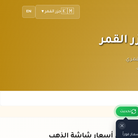
🇰🇲
جزر القمر
EN
▼
فرنك القمري.
.
تحديث
ار فوراً
باقي أسعار شاشة الذهب