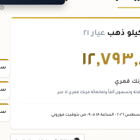
يلو ذهب
عيار ٢١
١٢
,
٧٩٣
,
سعر
نك قمري
سعر
اثة وتسعون ألفاً وثمانمائة فرنك قمري لا غير
سعر
غسطس
٢٠٢٦ -
الساعة
٠٩:٠٥
:١٨
ص
بتوقيت موروني