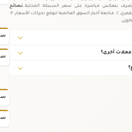
الصرف ينعكس مباشرة على سعر السبيكة المحلية.,
نصائح
,١. مراقبة سعر الصرف الرسمي للفرنك القمري.,٢. متابعة أخبار السوق العالمية لتوقع تحركات الأسعار.,٣.
لوزن.
سعر
عملات أخرى؟
سعر
؟
سعر س
سعر س