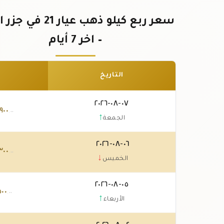
سعر ربع كيلو ذهب عيار 21 
– اخر 7 أيام
التاريخ
٠٧-٠٨-٢٠٢٦
٩٠٠
.٠٠
↑
الجمعة
٠٦-٠٨-٢٠٢٦
٣٠٠
.٠٠
↓
الخميس
٠٥-٠٨-٢٠٢٦
٥٠٠
.٠٠
↑
الأربعاء