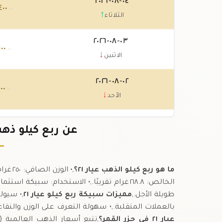
٠٤-٠٨-٢٠٢٦
٤٠٠
.٠٠
↑
الثلاثاء
٠٣-٠٨-٢٠٢٦
٩٠٠
.٠٠
↓
الاثنين
٠٢-٠٨-٢٠٢٦
١٠٠
.٠٠
↓
الأحد
٠١-٠٨-٢٠٢٦
٧٠٠
عن ربع كيلو ذهب عيار ٢١ في
.٠٠
↓
السبت
ما هو ربع كيلو الذهب عيار ٢١؟
الخالص: ٢١٨.٨ غرام تقريبًا.,• الاستخدام: سبي
طويلة الأجل.,
مميزات سبيكة ربع كيلو عيار ٢١
,• سيول
بالعملات المتقلبة.,• سهولة التعرف على الوزن والنقا
عيار ٢١ في جزر القمر؟
,تتبع أسعار الذهب العالمية (د