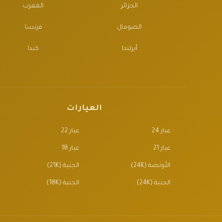
الجزائر
المغرب
الصومال
فرنسا
أيرلندا
كندا
العيارات
عيار 24
عيار 22
عيار 21
عيار 18
الأونصة (24K)
الجنية (21K)
الجنية (24K)
الجنية (18K)