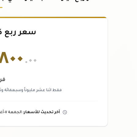
سعر ربع ك
٨٠٠
.٠٠
فر
فقط اثنا عشر مليوناً وسبعمائة وثل
آخر تحديث
للأسعار
:
الجمعة ٠٧
أ