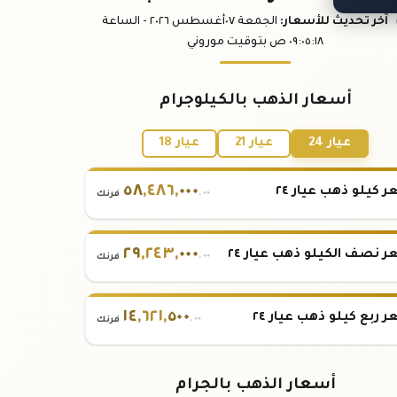
آخر تحديث
للأسعار
:
الجمعة ٠٧
أغسطس
٢٠٢٦ -
الساعة
:١٨
٠٩:٠٥
ص
بتوقيت موروني
أسعار الذهب بالكيلوجرام
عيار 24
عيار 21
عيار 18
٥٨
,
٤٨٦
,
٠٠٠
 كيلو ذهب عيار ٢٤
.٠٠
فرنك
٢٩
,
٢٤٣
,
٠٠٠
 نصف الكيلو ذهب عيار ٢٤
.٠٠
فرنك
١٤
,
٦٢١
,
٥٠٠
 ربع كيلو ذهب عيار ٢٤
.٠٠
فرنك
أسعار الذهب بالجرام