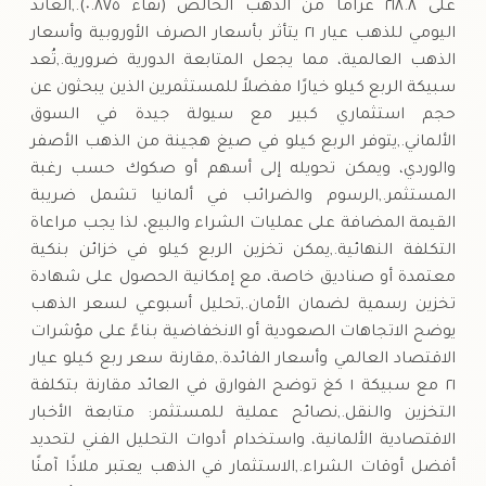
على ٢١٨.٨ غرامًا من الذهب الخالص (نقاء ٠.٨٧٥).,العائد
اليومي للذهب عيار ٢١ يتأثر بأسعار الصرف الأوروبية وأسعار
الذهب العالمية، مما يجعل المتابعة الدورية ضرورية.,تُعد
سبيكة الربع كيلو خيارًا مفضلاً للمستثمرين الذين يبحثون عن
حجم استثماري كبير مع سيولة جيدة في السوق
الألماني.,يتوفر الربع كيلو في صيغ هجينة من الذهب الأصفر
والوردي، ويمكن تحويله إلى أسهم أو صكوك حسب رغبة
المستثمر.,الرسوم والضرائب في ألمانيا تشمل ضريبة
القيمة المضافة على عمليات الشراء والبيع، لذا يجب مراعاة
التكلفة النهائية.,يمكن تخزين الربع كيلو في خزائن بنكية
معتمدة أو صناديق خاصة، مع إمكانية الحصول على شهادة
تخزين رسمية لضمان الأمان.,تحليل أسبوعي لسعر الذهب
يوضح الاتجاهات الصعودية أو الانخفاضية بناءً على مؤشرات
الاقتصاد العالمي وأسعار الفائدة.,مقارنة سعر ربع كيلو عيار
٢١ مع سبيكة ١ كغ توضح الفوارق في العائد مقارنة بتكلفة
التخزين والنقل.,نصائح عملية للمستثمر: متابعة الأخبار
الاقتصادية الألمانية، واستخدام أدوات التحليل الفني لتحديد
أفضل أوقات الشراء.,الاستثمار في الذهب يعتبر ملاذًا آمنًا