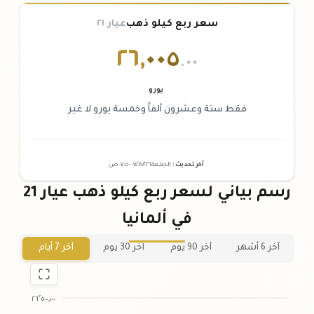
سعر ربع كيلو ذهب
عيار ٢١
٢٦
,
٠٠٥
.٠٠
يورو
فقط ستة وعشرون ألفاً وخمسة يورو لا غير
آخر تحديث
:
الجمعة ٠٧
٢٠٢٦ -
/٠٨/
٠٧:٠٥
ص
رسم بياني لسعر ربع كيلو ذهب عيار 21
في ألمانيا
آخر 6 أشهر
آخر 90 يوم
آخر 30 يوم
آخر 7 أيام
٢٦٬٥٠٠٫٠٠