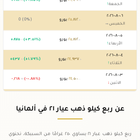
٠٣١
,
٢٦
يورو
(+٠.٨٥%)
٢١٨
+
.٧٥
.٢٥
الجمعة
↑
٠٦-٠٨-٢٠٢٦
٨١٢
,
٢٥
يورو
0 (0%)
.٥٠
الخميس
→
٠٥-٠٨-٢٠٢٦
٨١٢
,
٢٥
يورو
(+٣.٥١%)
٨٧٥
+
.٠٠
.٥٠
الأربعاء
↑
٠٤-٠٨-٢٠٢٦
٩٣٧
,
٢٤
يورو
(+١.٧٩%)
٤٣٧
+
.٥٠
.٥٠
الثلاثاء
↑
٠٣-٠٨-٢٠٢٦
٥٠٠
,
٢٤
يورو
(-٠.٨٨%)
٢١٨
,
-
.٧٥
.٠٠
الاثنين
↓
٠٢-٠٨-٢٠٢٦
٧١٨
,
٢٤
يورو
0 (0%)
.٧٥
الأحد
→
عن ربع كيلو ذهب عيار ٢١ في ألمانيا
٠١-٠٨-٢٠٢٦
٧١٨
,
٢٤
يورو
0 (0%)
.٧٥
السبت
→
ربع كيلو ذهب عيار ٢١ يساوي ٢٥٠ غرامًا من السبيكة، تحتوي