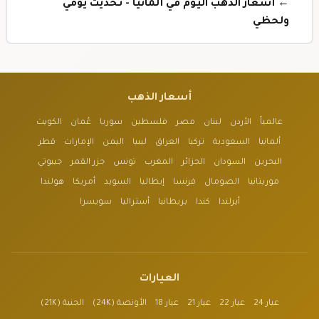
← أسعار الذهب اليوم في ألمانيا - تحديث يومي
ولحظي
أسعار الذهب
عالمياً
الأردن
لبنان
مصر
فلسطين
سوريا
عُمان
الكويت
ألمانيا
السعودية
تركيا
العراق
ليبيا
اليمن
الإمارات
قطر
البحرين
السودان
الجزائر
المغرب
تونس
جزر القمر
جيبوتي
موريتانيا
الصومال
فرنسا
إيطاليا
السويد
أمريكا
هولندا
أيرلندا
كندا
بريطانيا
أستراليا
سويسرا
العيارات
عيار 24
عيار 22
عيار 21
عيار 18
الأونصة (24K)
الجنية (21K)