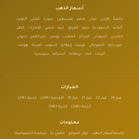
أسعار الذهب
عالمياً
الأردن
لبنان
مصر
فلسطين
سوريا
عُمان
الكويت
ألمانيا
السعودية
تركيا
العراق
ليبيا
اليمن
الإمارات
قطر
البحرين
السودان
الجزائر
المغرب
تونس
جزر القمر
جيبوتي
موريتانيا
الصومال
فرنسا
إيطاليا
السويد
أمريكا
هولندا
أيرلندا
كندا
بريطانيا
أستراليا
سويسرا
العيارات
عيار 24
عيار 22
عيار 21
عيار 18
الأونصة (24K)
الجنية (21K)
الجنية (24K)
الجنية (18K)
معلومات
حاسبة أسعار الذهب
حول الموقع
اتصل بنا
سياسة الخصوصية