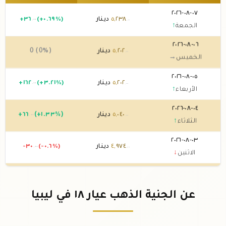
٠٧-٠٨-٢٠٢٦
٢٣٨
,
٥
دينار
(+٠.٦٩%)
٣٦
+
.٠٠
.٠٠
الجمعة
↑
٠٦-٠٨-٢٠٢٦
٢٠٢
,
٥
دينار
0 (0%)
.٠٠
الخميس
→
٠٥-٠٨-٢٠٢٦
٢٠٢
,
٥
دينار
(+٣.٢١%)
١٦٢
+
.٠٠
.٠٠
الأربعاء
↑
٠٤-٠٨-٢٠٢٦
٠٤٠
,
٥
دينار
(+١.٣٣%)
٦٦
+
.٠٠
.٠٠
الثلاثاء
↑
٠٣-٠٨-٢٠٢٦
٩٧٤
,
٤
دينار
(-٠.٦%)
-٣٠
.٠٠
.٠٠
الاثنين
↓
٠٢-٠٨-٢٠٢٦
٠٠٤
,
٥
دينار
0 (0%)
.٠٠
الأحد
→
عن الجنية الذهب عيار ١٨ في ليبيا
٠١-٠٨-٢٠٢٦
٠٠٤
,
٥
دينار
0 (0%)
.٠٠
السبت
→