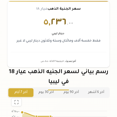
سعر الجنية الذهب
عيار ١٨
٥
,
٢٣٦
.٠٠
دينار ليبي
فقط خمسة آلاف ومائتان وستة وثلاثون دينار ليبي لا غير
آخر تحديث
:
الجمعة ٠٧
٢٠٢٦ -
/٠٨/
٠٨:٠٥
ص
رسم بياني لسعر الجنيه الذهب عيار 18
في ليبيا
آخر 6 أشهر
آخر 90 يوم
آخر 30 يوم
آخر 7 أيام
٥٬٢٥٠٫٠٠
٥٬٢٠٠٫٠٠