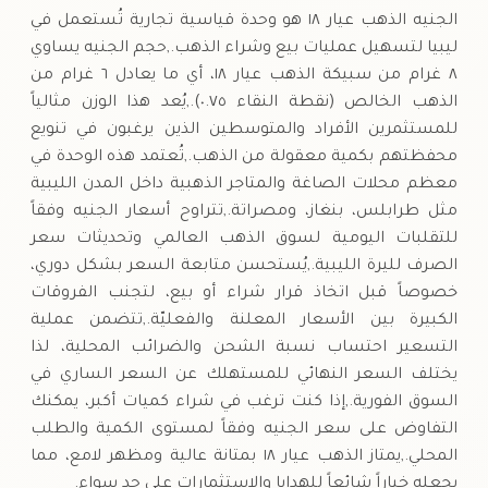
الجنيه الذهب عيار ١٨ هو وحدة قياسية تجارية تُستعمل في
ليبيا لتسهيل عمليات بيع وشراء الذهب.,حجم الجنيه يساوي
٨ غرام من سبيكة الذهب عيار ١٨، أي ما يعادل ٦ غرام من
الذهب الخالص (نقطة النقاء ٠.٧٥).,يُعد هذا الوزن مثالياً
للمستثمرين الأفراد والمتوسطين الذين يرغبون في تنويع
محفظتهم بكمية معقولة من الذهب.,تُعتمد هذه الوحدة في
معظم محلات الصاغة والمتاجر الذهبية داخل المدن الليبية
مثل طرابلس، بنغاز، ومصراتة.,تتراوح أسعار الجنيه وفقاً
للتقلبات اليومية لسوق الذهب العالمي وتحديثات سعر
الصرف لليرة الليبية.,يُستحسن متابعة السعر بشكل دوري،
خصوصاً قبل اتخاذ قرار شراء أو بيع، لتجنب الفروقات
الكبيرة بين الأسعار المعلنة والفعليّة.,تتضمن عملية
التسعير احتساب نسبة الشحن والضرائب المحلية، لذا
يختلف السعر النهائي للمستهلك عن السعر الساري في
السوق الفورية.,إذا كنت ترغب في شراء كميات أكبر، يمكنك
التفاوض على سعر الجنيه وفقاً لمستوى الكمية والطلب
المحلي.,يمتاز الذهب عيار ١٨ بمتانة عالية ومظهر لامع، مما
يجعله خياراً شائعاً للهدايا والاستثمارات على حدٍ سواء.