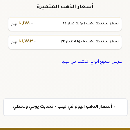
أسعار الذهب المتميزة
١٠
,
١٧٨
سعر سبيكة ذهب ١ تولة عيار ٢٤
.٠٠
دينار
١٠١
,
٧٨٣
سعر سبيكة ذهب ١٠ تولة عيار ٢٤
.٠٠
دينار
عرض جميع أنواع الذهب في ليبيا
← أسعار الذهب اليوم في ليبيا - تحديث يومي ولحظي