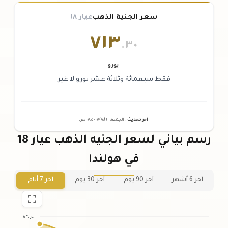
سعر الجنية الذهب
عيار ١٨
٧١٣
.٣٠
يورو
فقط سبعمائة وثلاثة عشر يورو لا غير
آخر تحديث
:
الجمعة ٠٧
٢٠٢٦ -
/٠٨/
٠٧:٠٥
ص
رسم بياني لسعر الجنيه الذهب عيار 18
في هولندا
آخر 6 أشهر
آخر 90 يوم
آخر 30 يوم
آخر 7 أيام
٧٢٠٫٠٠