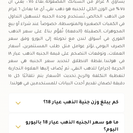
يساوي ٨ غرام من السبائك المصقولة.,نقاء ٠.٧٥ يعني أن
٧٥ % من الوزن الكلي للجنيه هو ذهب نقي، أي ما يعادل ٦ غرام
من الذهب الخالص.,تُستخدم وحدة الجنيه لتسهيل التداول
في الكميات الصغيرة والمتوسطة، خصوصاً عند شراء أو بيع
المجوهرات.,الصقيلة (الدفعة) تُقوَّم بناءً على سعر الذهب
الفوري في أسواق لندن مع تحويله إلى اليورو وفق سعر
الصرف اليومي.,تؤثر عوامل مثل طلب المستثمرين، أسعار
العملات، وتوقعات التضخم على قيمة الجنيه الذهب عيار ١٨
في هولندا.,نقطة الانطلاق لتحديد سعر الجنيه هي سعر
الجرعة (جرام) للذهب النقي، ثم يُضاف إليها العلاوة التجارية
لتغطية التكلفة والربح.,تحديث الأسعار يتم تلقائيًا كل ١٥
دقيقة لضمان تقديم أحدث البيانات للمستخدمين في هولندا.
كم يبلغ وزن جنية الذهب عيار 18؟
ما هو سعر الجنيه الذهب عيار 18 باليورو
اليوم؟