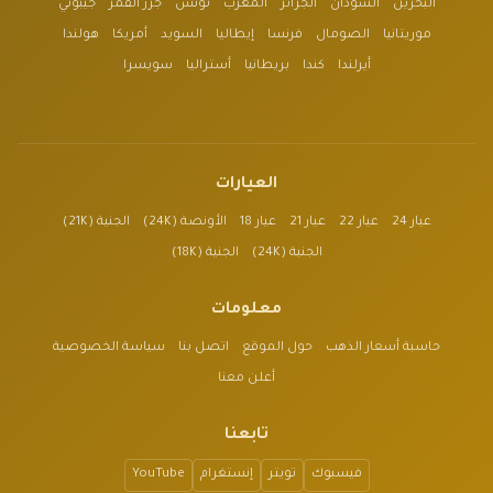
البحرين
السودان
الجزائر
المغرب
تونس
جزر القمر
جيبوتي
موريتانيا
الصومال
فرنسا
إيطاليا
السويد
أمريكا
هولندا
أيرلندا
كندا
بريطانيا
أستراليا
سويسرا
العيارات
عيار 24
عيار 22
عيار 21
عيار 18
الأونصة (24K)
الجنية (21K)
الجنية (24K)
الجنية (18K)
معلومات
حاسبة أسعار الذهب
حول الموقع
اتصل بنا
سياسة الخصوصية
أعلن معنا
تابعنا
فيسبوك
تويتر
إنستغرام
YouTube