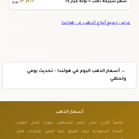
١٣
,
٨٦٦
سعر سبيكة ذهب ١٠ تولة عيار ٢٤
.٠٠
يورو
عرض جميع أنواع الذهب في هولندا
← أسعار الذهب اليوم في هولندا - تحديث يومي
ولحظي
أسعار الذهب
عالمياً
الأردن
لبنان
مصر
فلسطين
سوريا
عُمان
الكويت
ألمانيا
السعودية
تركيا
العراق
ليبيا
اليمن
الإمارات
قطر