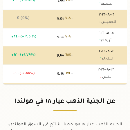
٧١٤
يورو
(+٠.٨٥%)
٦
+
.٠٠
.٠٠
الجمعة
↑
٠٦-٠٨-٢٠٢٦
٧٠٨
يورو
0 (0%)
.٠٠
الخميس
→
٠٥-٠٨-٢٠٢٦
٧٠٨
يورو
(+٣.٥١%)
٢٤
+
.٠٠
.٠٠
الأربعاء
↑
٠٤-٠٨-٢٠٢٦
٦٨٤
يورو
(+١.٧٩%)
١٢
+
.٠٠
.٠٠
الثلاثاء
↑
٠٣-٠٨-٢٠٢٦
٦٧٢
يورو
(-٠.٨٨%)
-٦
.٠٠
.٠٠
الاثنين
↓
٠٢-٠٨-٢٠٢٦
٦٧٨
يورو
0 (0%)
.٠٠
الأحد
→
عن الجنية الذهب عيار ١٨ في هولندا
٠١-٠٨-٢٠٢٦
٦٧٨
يورو
0 (0%)
.٠٠
السبت
→
الجنيه الذهب عيار ١٨ هو معيار شائع في السوق الهولندي،