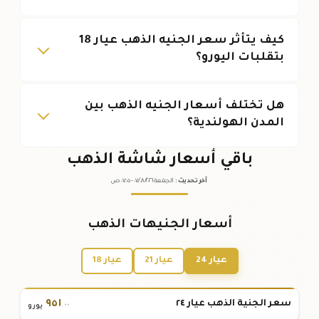
كيف يتأثر سعر الجنيه الذهب عيار 18
بتقلبات اليورو؟
هل تختلف أسعار الجنيه الذهب بين
المدن الهولندية؟
باقي أسعار شاشة الذهب
آخر تحديث
:
الجمعة ٠٧
٢٠٢٦ -
/٠٨/
٠٧:٠٥
ص
أسعار الجنيهات الذهب
عيار 24
عيار 21
عيار 18
٩٥١
سعر الجنية الذهب عيار ٢٤
.٠٠
يورو