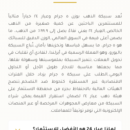
تُعد سبيكة الذهب بوزن ٥ جرام وعيار ٢٤ خياراً مثالياً
للمستثمرين الباحثين عن كمية صغيرة من الذهب
الخالص.,العِيار ٢٤ يعني نقاءً يصل إلى ٩٩.٩٪ من الذهب، ما
يضمن أعلى قيمة في السوق العالمي.,الوزن الدقيق للسبائك
هو ٥ جرام، ما يسهل قياسها وتخزينها بأمان.,تُباع السبيكة
باليورو، وهو العملة الرسمية في أيرلندا، لتفادي أي تقلبات في
تحويل العملات.,تتميز السبيكة بملموسيتها وسهولة نقلها،
مما يجعلها مناسبة للادخار طويل الأجل أو التداول
اليومي.,الطلب على سبيكة ٥ جرام يزداد خلال الفترات
الاقتصادية غير المستقرة كتحوط ضد التضخم.,تنصح
الهيئات المالية بالاحتفاظ بجزء من محفظة الاستثمار على
هيئة ذهب عيار ٢٤ لضمان استقرار القيمة.,يمكن شراء
السبيكة من معارض المجوهرات المرخصة أو عبر المنصات
الإلكترونية التي توفر توثيقاً للمعاملات.
لماذا عيار 24 هو الأفضل للاستثمار؟