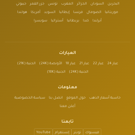
البحرين
السودان
الجزائر
المغرب
تونس
جزر القمر
جيبوتي
موريتانيا
الصومال
فرنسا
إيطاليا
السويد
أمريكا
هولندا
أيرلندا
كندا
بريطانيا
أستراليا
سويسرا
العيارات
عيار 24
عيار 22
عيار 21
عيار 18
الأونصة (24K)
الجنية (21K)
الجنية (24K)
الجنية (18K)
معلومات
حاسبة أسعار الذهب
حول الموقع
اتصل بنا
سياسة الخصوصية
أعلن معنا
تابعنا
فيسبوك
تويتر
إنستغرام
YouTube