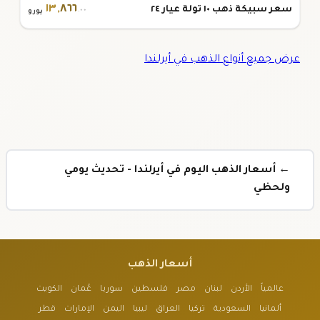
١٣
,
٨٦٦
سعر سبيكة ذهب ١٠ تولة عيار ٢٤
.٠٠
يورو
عرض جميع أنواع الذهب في أيرلندا
← أسعار الذهب اليوم في أيرلندا - تحديث يومي
ولحظي
أسعار الذهب
عالمياً
الأردن
لبنان
مصر
فلسطين
سوريا
عُمان
الكويت
ألمانيا
السعودية
تركيا
العراق
ليبيا
اليمن
الإمارات
قطر