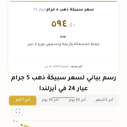
سعر سبيكة ذهب ٥ جرام
عيار ٢٤
٥٩٤
.٤٠
يورو
فقط خمسمائة وأربعة وتسعون يورو لا غير
آخر تحديث
:
الجمعة ٠٧
٢٠٢٦ -
/٠٨/
٠٦:٠٥
ص
رسم بياني لسعر سبيكة ذهب 5 جرام
عيار 24 في أيرلندا
آخر 6 أشهر
آخر 90 يوم
آخر 30 يوم
آخر 7 أيام
٦٠٠٫٠٠