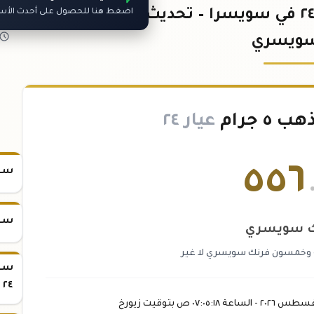
سعر سبيكة الذهب ٥ جرام عيار ٢٤ في سويسرا – تحديث فوري بالفرنك
اضغط هنا للحصول على أحدث الأسعا
سويسري
 جرام
عيار ٢٤
٥٥٦
سعر س
سعر س
ك سويسري
وخمسون فرنك سويسري لا غير
٢٤
غسطس
٢٠٢٦ -
الساعة
٠٧:٠٥
:١٨
ص
بتوقيت زيورخ