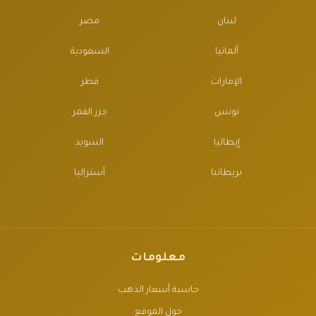
لبنان
مصر
ألمانيا
السعودية
الإمارات
قطر
تونس
جزر القمر
إيطاليا
السويد
بريطانيا
أستراليا
معلومات
حاسبة أسعار الذهب
حول الموقع