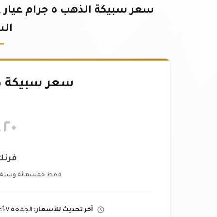
ال
سعر سبيكة ذهب ٥
.٢٠
فرن
فقط خمسمائة وستة 
آخر تحديث
للأسعار
:
الجمعة ٠٧
أ