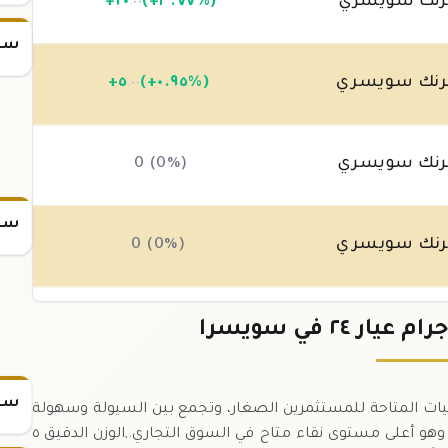
نك سويسري
(+٣.٧٧%)
٢٠
+
.٠٠
سعر
نك سويسري
(+٠.٩٥%)
٥
+
.٠٠
نك سويسري
0 (0%)
سعر
نك سويسري
0 (0%)
نك سويسري
0 (0%)
سعر
واحدة من أصغر الكميات المتاحة للمستثمرين الصغار، وتجمع بين السيولة وسهولة
التخزين.,العيار ٢٤ يعني نقاء ٩٩.٩٪ من الذهب الخالص، وهو أعلى مستوى نقاء متاح في السوق التجاري.,الوزن الدقيق ٥