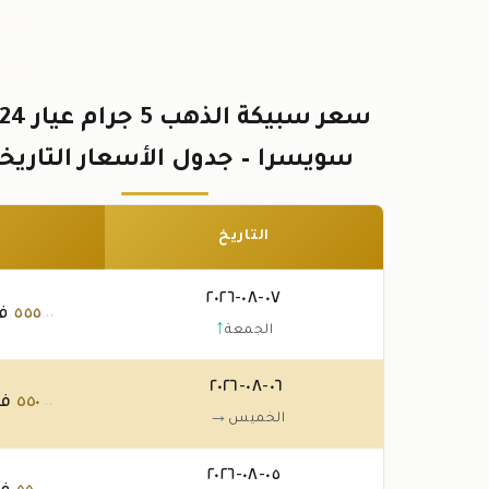
سويسرا – جدول الأسعار التاريخي
التاريخ
٠٧-٠٨-٢٠٢٦
٥٥٥
فر
.٠٠
↑
الجمعة
٠٦-٠٨-٢٠٢٦
٥٥٠
فر
.٠٠
→
الخميس
٠٥-٠٨-٢٠٢٦