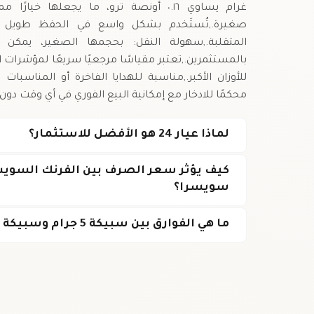
غرام يساوي ٠.١٦ أونصة ترو، ما يجعلها
صغيرة.,تُستَخدم بشكل واسع في الحفظ طويل الأج
المتقلبة.,سهولة النقل: بحجمها الصغير، يمك
بالمستثمرين.,تعتبر مقياسًا مرجعيًا سريعًا لمؤشرات 
للأوزان الأكبر.,مناسبة للهدايا الفاخرة أو المناسبات
محكمًا للادخار مع إمكانية البيع الفوري في أي وقت دون
لماذا عيار 24 هو الأفضل للاستثمار؟
كيف يؤثر سعر الصرف بين الفرنك السوي
سويسرا؟
ما هي الفوارق بين سبيكة 5 جرام وسبيكة 10 جرام من حيث الاستثمار؟