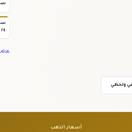
سعر س
٢٤
عرض ج
مي ولحظي
أسعار الذهب