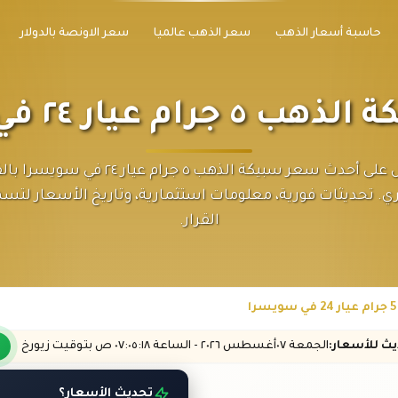
حاسبة أسعار الذهب
سعر الذهب عالميا
سعر الاونصة بالدولار
م عيار ٢٤ في سويسرا
احصل على أحدث سعر سبيكة الذهب ٥ جرام عيار ٢٤ في
 تحديثات فورية، معلومات استثمارية، وتاريخ الأسعار لتسه
القرار.
ديث
للأسعار
:
الجمعة ٠٧
أغسطس
٢٠٢٦ -
الساعة
٠٧:٠٥
:١٨
ص
بتوقيت زيورخ
تحديث الأسعار؟