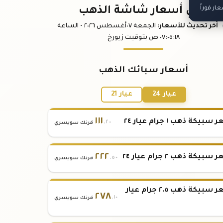
ر فوراً
باقي أسعار شاشة الذهب
آخر تحديث
للأسعار
:
الجمعة ٠٧
أغسطس
٢٠٢٦ -
الساعة
:١٨
٠٧:٠٥
ص
بتوقيت زيورخ
أسعار سبائك الذهب
عيار 24
عيار 21
١١١
بيكة ذهب ١ جرام عيار ٢٤
.٢٠
فرنك سويسري
٢٢٢
بيكة ذهب ٢ جرام عيار ٢٤
.٥٠
فرنك سويسري
سعر سبيكة ذهب ٢.٥ جرام عيار
٢٧٨
.١٠
فرنك سويسري