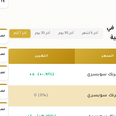
٢٤
سعر سبيكة الذهب 5 جرام عيار 24 في
آخر 6 أشهر
آخر 90 يوم
آخر 30 يوم
آخر 7 أيام
سعر
ة
سعر
السعر
التغيير
سعر
نك سويسري
(+٠.٩١%)
٥
+
.٠٠
سعر
نك سويسري
0 (0%)
سعر