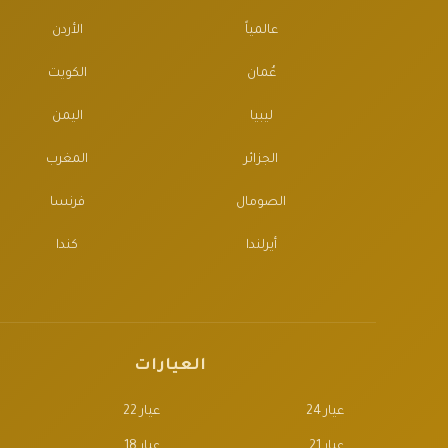
عالمياً
الأردن
عُمان
الكويت
ليبيا
اليمن
الجزائر
المغرب
الصومال
فرنسا
أيرلندا
كندا
العيارات
عيار 24
عيار 22
عيار 21
عيار 18