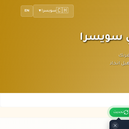
🇨🇭
سويسرا
EN
▼
 سويسرا بالفرنك
يل اتخاذ
تحديث