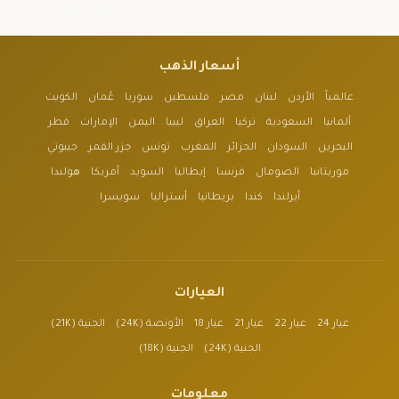
أسعار الذهب
عالمياً
الأردن
لبنان
مصر
فلسطين
سوريا
عُمان
الكويت
ألمانيا
السعودية
تركيا
العراق
ليبيا
اليمن
الإمارات
قطر
البحرين
السودان
الجزائر
المغرب
تونس
جزر القمر
جيبوتي
موريتانيا
الصومال
فرنسا
إيطاليا
السويد
أمريكا
هولندا
أيرلندا
كندا
بريطانيا
أستراليا
سويسرا
العيارات
عيار 24
عيار 22
عيار 21
عيار 18
الأونصة (24K)
الجنية (21K)
الجنية (24K)
الجنية (18K)
معلومات