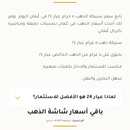
تابع سعر سبيكة الذهب ٥ جرام عيار ٢٤ في عُمان اليوم. نوفر
لك أحدث أسعار الذهب في عُمان بتحديثات دقيقة ومباشرة
بالريال عُماني.
سبيكة ذهب ٥ غرام عيار ٢٤
يحتوي على ٥ غرام من الذهب الخالص عيار ٢٤
مناسب للاستثمار والادخار بكميات صغيرة
سهل التخزين والنقل…
لماذا عيار 24 هو الأفضل للاستثمار؟
باقي أسعار شاشة الذهب
آخر تحديث
:
الجمعة ٠٧
٢٠٢٦ -
/٠٨/
١٠:٠٥
ص