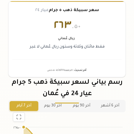
سعر سبيكة ذهب ٥ جرام
عيار ٢٤
٢٦٣
.٥٠
ريال عُماني
فقط مائتان وثلاثة وستون ريال عُماني لا غير
آخر تحديث
:
الجمعة ٠٧
٢٠٢٦ -
/٠٨/
١٠:٠٥
ص
رسم بياني لسعر سبيكة ذهب 5 جرام
عيار 24 في عُمان
آخر 6 أشهر
آخر 90 يوم
آخر 30 يوم
آخر 7 أيام
٢٦٥٫٠٠