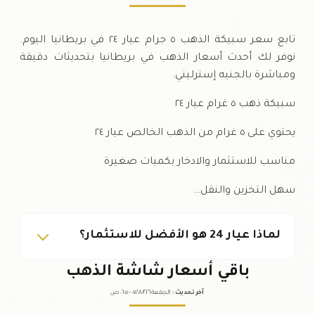
تابع سعر سبيكة الذهب ٥ جرام عيار ٢٤ في بريطانيا اليوم.
نوفر لك أحدث أسعار الذهب في بريطانيا بتحديثات دقيقة
ومباشرة بالجنيه إسترليني.
سبيكة ذهب ٥ غرام عيار ٢٤
يحتوي على ٥ غرام من الذهب الخالص عيار ٢٤
مناسب للاستثمار والادخار بكميات صغيرة
سهل التخزين والنقل…
لماذا عيار 24 هو الأفضل للاستثمار؟
باقي أسعار شاشة الذهب
آخر تحديث
:
الجمعة ٠٧
٢٠٢٦ -
/٠٨/
٠٦:٠٥
ص