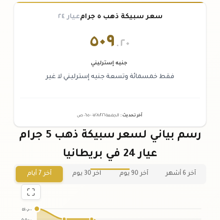
سعر سبيكة ذهب ٥ جرام
عيار ٢٤
٥٠٩
.٢٠
جنيه إسترليني
فقط خمسمائة وتسعة جنيه إسترليني لا غير
آخر تحديث
:
الجمعة ٠٧
٢٠٢٦ -
/٠٨/
٠٦:٠٥
ص
رسم بياني لسعر سبيكة ذهب 5 جرام
عيار 24 في بريطانيا
آخر 6 أشهر
آخر 90 يوم
آخر 30 يوم
آخر 7 أيام
٥١٠٫٠٠
٥٠٥٫٠٠