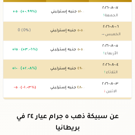
٠٧-٠٨-٢٠٢٦
٥١٠
جنيه إسترليني
(+٠.٩٩%)
٥
+
.٠٠
.٠٠
الجمعة
↑
٠٦-٠٨-٢٠٢٦
٥٠٥
جنيه إسترليني
0 (0%)
.٠٠
الخميس
→
٠٥-٠٨-٢٠٢٦
٥٠٥
جنيه إسترليني
(+٣.٠٦%)
١٥
+
.٠٠
.٠٠
الأربعاء
↑
٠٤-٠٨-٢٠٢٦
٤٩٠
جنيه إسترليني
(+٢.٠٨%)
١٠
+
.٠٠
.٠٠
الثلاثاء
↑
٠٣-٠٨-٢٠٢٦
٤٨٠
جنيه إسترليني
(-١.٠٣%)
-٥
.٠٠
.٠٠
الاثنين
↓
٠٢-٠٨-٢٠٢٦
٤٨٥
جنيه إسترليني
0 (0%)
.٠٠
الأحد
→
عن سبيكة ذهب ٥ جرام عيار ٢٤ في
٠١-٠٨-٢٠٢٦
٤٨٥
جنيه إسترليني
0 (0%)
.٠٠
بريطانيا
السبت
→