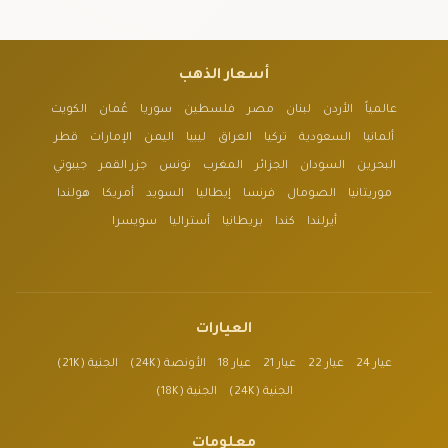
أسعار الذهب
عالمياً
الأردن
لبنان
مصر
فلسطين
سوريا
عُمان
الكويت
ألمانيا
السعودية
تركيا
العراق
ليبيا
اليمن
الإمارات
قطر
البحرين
السودان
الجزائر
المغرب
تونس
جزر القمر
جيبوتي
موريتانيا
الصومال
فرنسا
إيطاليا
السويد
أمريكا
هولندا
أيرلندا
كندا
بريطانيا
أستراليا
سويسرا
العيارات
عيار 24
عيار 22
عيار 21
عيار 18
الأونصة (24K)
الجنية (21K)
الجنية (24K)
الجنية (18K)
معلومات