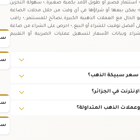
ة:,• استثمار قصير أو طويل الأمد بكمية صغيرة.,• سهولة التخزين
لية؛ يمكن بيعها أو شراؤها في أي وقت من خلال محلات الصاغة
 الحال مع العملات الذهبية الكبيرة.,نصائح للمستثمر:,• راقب
ى أفضل توقيت للشراء أو البيع.,• احرص على الشراء من صاغة
راء وبيانات الأسعار لتسهيل عمليات الضريبة أو التقييم
سعر
سعر
ى سعر سبيكة الذهب؟
سعر س
سعر س