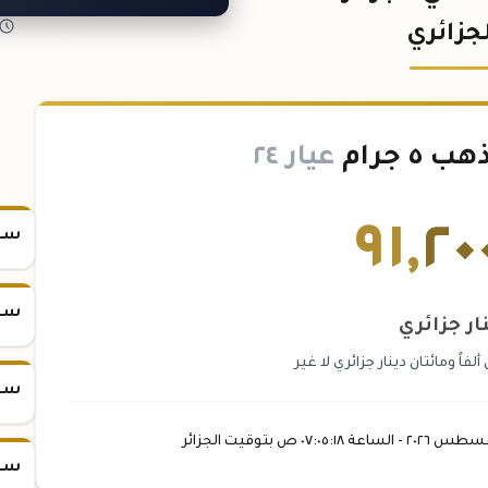
جزائري
 جرام
عيار ٢٤
٩١
,
٢٠
سعر س
سعر س
ار جزائري
ً ومائتان دينار جزائري لا غير
سعر س
غسطس
٢٠٢٦ -
الساعة
٠٧:٠٥
:١٨
ص
بتوقيت الجزائر
سعر س