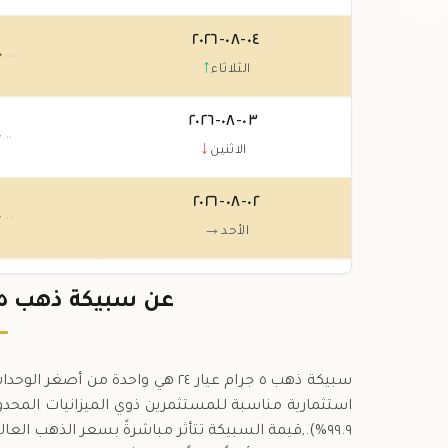
٠٤-٠٨-٢٠٢٦
٠
.٠٠
↑
الثلاثاء
٠٣-٠٨-٢٠٢٦
٠
.٠٠
↓
الاثنين
٠٢-٠٨-٢٠٢٦
٠
.٠٠
→
الأحد
٠١-٠٨-٢٠٢٦
٠
عن سبيكة ذهب ٥ جرام عيار ٢٤ في الجزائر
.٠٠
→
السبت
سبيكة ذهب ٥ جرام عيار ٢٤ هي واحدة
٩٩.٩%).,قيمة السبيكة تتأثر مباشرةً بسعر الذهب الع