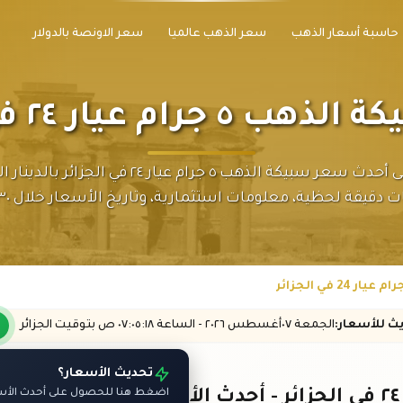
حاسبة أسعار الذهب
سعر الذهب عالميا
سعر الاونصة بالدولار
رام عيار ٢٤ في الجزائر
اطلع على أحدث سعر سبيكة الذهب ٥ جرام عيار ٢٤ في الجزائ
 دقيقة لحظية، معلومات استثمارية، وتاريخ الأسعار خلال ٣٠ يوماً.
يث
للأسعار
:
الجمعة ٠٧
أغسطس
٢٠٢٦ -
الساعة
٠٧:٠٥
:١٨
ص
بتوقيت الجزائر
تحديث الأسعار؟
سعر سبيكة الذهب ٥ جرام عيار ٢٤ في الجزائر - أحدث الأسعار بالدرهم
اضغط هنا للحصول على أحدث الأسعا