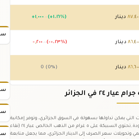
٤٠
,
٨٧
دينار
(+١.١٦%)
٠٠٠
,
١
+
.٠٠
سعر
٤٠
,
٨٦
دينار
(-٠.٢٣%)
٢٠٠
,
-
.٠٠
٦٠
,
٨٦
دينار
0 (0%)
سعر
٦٠
,
٨٦
دينار
0 (0%)
سعر
 من أصغر الوحدات التي يمكن تداولها بسهولة في السوق الجزائري، وتوفر إمكانية
استثمارية مناسبة للمستثمرين ذوي الميزانيات المحدودة.,تحتوي السبيكة على ٥ غرام من الذهب الخالص عيار ٢٤ (نقاء
المي وتحويلات سعر الصرف إلى الدينار الجزائري، مما يجعل متابعة
سعر