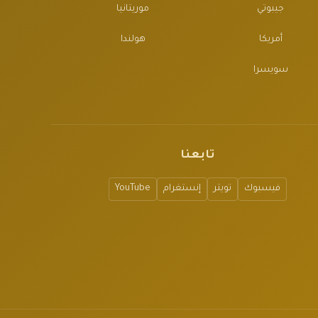
جيبوتي
موريتانيا
أمريكا
هولندا
سويسرا
تابعنا
فيسبوك
تويتر
إنستغرام
YouTube