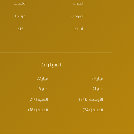
الجزائر
المغرب
الصومال
فرنسا
أيرلندا
كندا
العيارات
عيار 24
عيار 22
عيار 21
عيار 18
الأونصة (24K)
الجنية (21K)
الجنية (24K)
الجنية (18K)