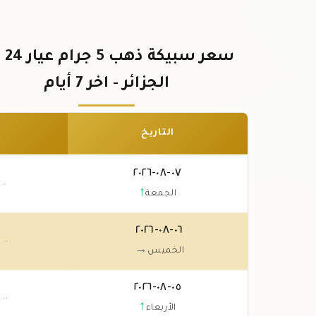
سعر سب
الجزائر - اخر 7 أيام
التاريخ
٠٧-٠٨-٢٠٢٦
.٠٠
↑
الجمعة
٠٦-٠٨-٢٠٢٦
٠
.٠٠
→
الخميس
٠٥-٠٨-٢٠٢٦
٠
.٠٠
↑
الأربعاء