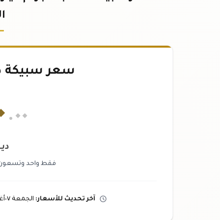
ال
سعر سبيكة ذهب ٥
٠
.٠٠
دين
فقط واحد وتسعون ألفا
آخر تحديث
للأسعار
:
الجمعة ٠٧
أ