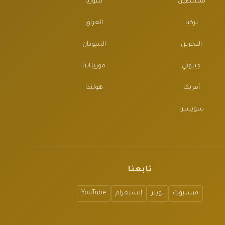
فلسطين
سوريا
تركيا
العراق
البحرين
السودان
جيبوتي
موريتانيا
أمريكا
هولندا
سويسرا
تابعنا
فيسبوك
تويتر
إنستغرام
YouTube