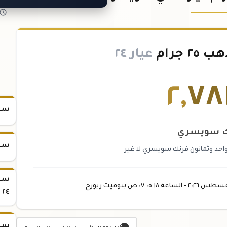
 جرام
عيار ٢٤
٢
,
٧٨
سعر س
ك سويسري
سعر س
احد وثمانون فرنك سويسري لا غير
غسطس
٢٠٢٦ -
الساعة
٠٧:٠٥
:١٨
ص
بتوقيت زيورخ
٢٤
سعر س