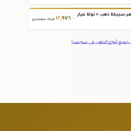
سعر سبيكة ذهب ١٠ تولة عيار
١٢
,
٩٧٦
.٠٠
فرنك سويسري
ميع أنواع الذهب في سويسرا