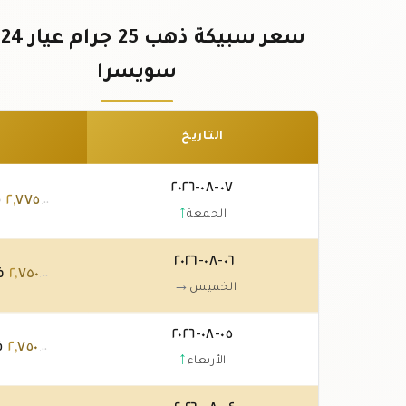
س
سويسرا
التاريخ
٠٧-٠٨-٢٠٢٦
٧٧٥
,
٢
ف
.٠٠
↑
الجمعة
٠٦-٠٨-٢٠٢٦
٧٥٠
,
٢
ف
.٠٠
→
الخميس
٠٥-٠٨-٢٠٢٦
٧٥٠
,
٢
ف
.٠٠
↑
الأربعاء