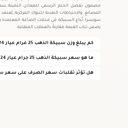
مضمون بفضل الختم الرسمي للمعادن الثمينة.,سعر
المصانع، والاحتياطات النقدية للبنوك المركزية.,يُع
سويسرا.,تُباع السبيكة في محلات الصاغة المعتمدة و
يضمن ثبات القيمة مقارنةً بالعملات المتقلبة.
كم يبلغ وزن سبيكة الذهب 25 غرام عيار 24؟
ما هو سعر سبيكة الذهب 25 جرام عيار 24 اليوم في سويسرا؟
هل تؤثر تقلبات سعر الصرف على سعر س