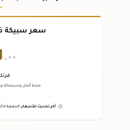
سعر سبيكة ذهب ٢٥
١
.٠٠
فرن
فقط ألفان وسبعمائة وو
آخر تحديث
للأسعار
:
الجمعة ٠٧
أ