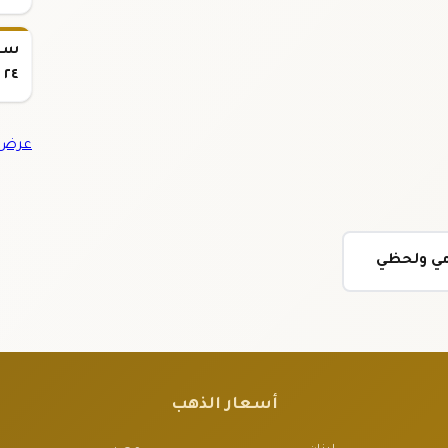
٢٤
عرض ج
مي ولحظي
أسعار الذهب