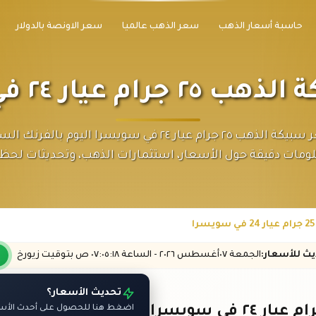
حاسبة أسعار الذهب
سعر الذهب عالميا
سعر الاونصة بالدولار
م عيار ٢٤ في سويسرا
تابع سعر سبيكة الذهب ٢٥ جرام عيار ٢٤ في سويسرا اليوم با
ومات دقيقة حول الأسعار، استثمارات الذهب، وتحديثات لحظي
ديث
للأسعار
:
الجمعة ٠٧
أغسطس
٢٠٢٦ -
الساعة
٠٧:٠٥
:١٨
ص
بتوقيت زيورخ
تحديث الأسعار؟
اضغط هنا للحصول على أحدث الأسعا