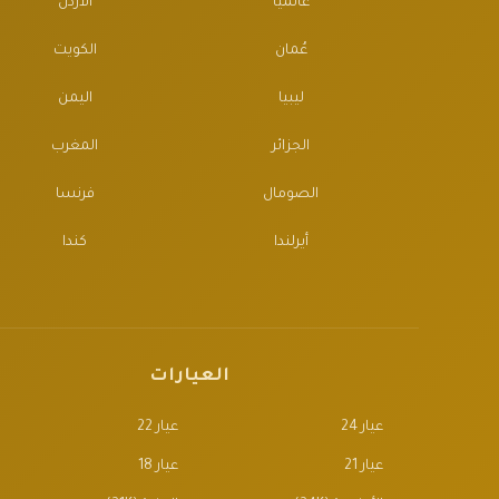
عالمياً
الأردن
عُمان
الكويت
ليبيا
اليمن
الجزائر
المغرب
الصومال
فرنسا
أيرلندا
كندا
العيارات
عيار 24
عيار 22
عيار 21
عيار 18