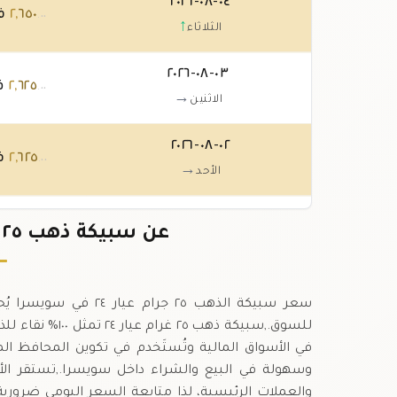
٠٤-٠٨-٢٠٢٦
٦٥٠
,
٢
ف
.٠٠
↑
الثلاثاء
٠٣-٠٨-٢٠٢٦
٦٢٥
,
٢
ف
.٠٠
→
الاثنين
٠٢-٠٨-٢٠٢٦
٦٢٥
,
٢
ف
.٠٠
→
الأحد
٠١-٠٨-٢٠٢٦
٦٢٥
,
٢
ف
عن سبيكة ذهب ٢٥ جرام عيار ٢٤ في سويسرا
.٠٠
→
السبت
سعر سبيكة الذهب ٢٥ جر
للسوق.,سبيكة ذهب
وسهولة في البيع والشراء داخل سويسرا.,تستقر ال
والعملات الرئيسية، لذا متابعة السعر اليومي ضرورية