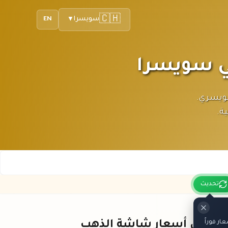
🇨🇭
سويسرا
EN
▼
لفرنك السويسري.
ة.
تحديث
ر فوراً
باقي أسعار شاشة الذهب