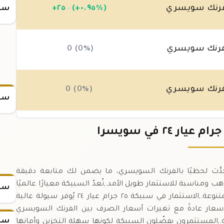
رنك سويسري
(+٠.٩٥%)
٢٥
+
سعر
.٠٠
رنك سويسري
0 (0%)
رنك سويسري
0 (0%)
سعر
رنك سويسري
0 (0%)
ام عيار ٢٤ في سويسرا يُحدَّث لحظيًا بالفرنك السويسري، ما يضمن لك متابعة دقيقة
 ٢٥ غرام عيار ٢٤ تمثل ١٠٠% نقاء للذهب ومناسبة للاستثمار طويل الأمد.,تُعدّ السبيكة معيارًا عالميًا
سعر
في الأسواق المالية وتُستَخدم في تكوين المحافظ المتنوعة.,الاستثمار في سبيكة ٢٥ جرام عيار ٢٤ يُوفر سيولة عالية
أسعار عادةً مع تغيرات أسعار الصرف بين الفرنك السويسري
سعر
.,المستثمرون يفضّلون السبيكة لكونها سهلة التخزين وأمانها