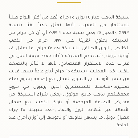
سبيكة الذهب عيار ٢٤ بوزن ٢٥ جرام تُعد من أكثر الأنواع طلباً
للاستثمار في المغرب، لأنها تمثل ذهباً نقيًا بنسبة
٩٩.٩٪., • العيار ٢٤ يعني نسبة نقاء ٩٩.٩٪؛ أي أن كل جرام من
السبيكة يحتوي تقريبًا على ٠.٩٩٩ جرام من الذهب
الخالص., • الوزن الصافي للسبيكة هو ٢٥ جرام، ما يعادل ٠.٨
أوقية تروية., • تُستخدم السبيكة كأداة حفظ قيمة المال في
فترات عدم الاستقرار الاقتصادي، لأنها لا تتأثر بالتضخم
بنفس قدر العملات., • سبيكة ٢٥ جرام تُباع عادةً بسعر قريب
من سعر الأوقية في السوق المحلي مع إضافة رسوم صك
صغيرة., • مناسبة للمستثمرين الذين يرغبون في تنويع
محفظتهم بذهب مادي موثوق., • يمكن شراء السبيكة من
معارض الصاغة المرخصة أو بنوك الذهب، مع ضمان
الأصالة عبر شهادة الوزن والنقاء., • تُعد سبيكة ٢٥ جرام
معيارًا دوليًا، ما يسهل تداولها أو تحويلها إلى أوزان أخرى عند
الحاجة.