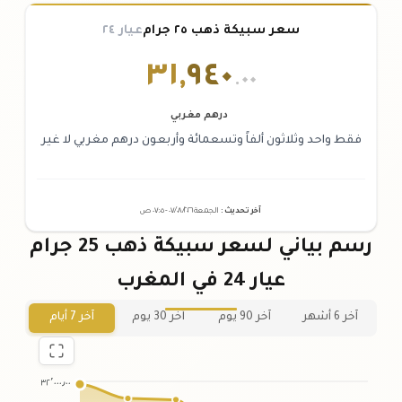
سعر سبيكة ذهب ٢٥ جرام
عيار ٢٤
٣١
,
٩٤٠
.٠٠
درهم مغربي
فقط واحد وثلاثون ألفاً وتسعمائة وأربعون درهم مغربي لا غير
آخر تحديث
:
الجمعة ٠٧
٢٠٢٦ -
/٠٨/
٠٧:٠٥
ص
رسم بياني لسعر سبيكة ذهب 25 جرام
عيار 24 في المغرب
آخر 6 أشهر
آخر 90 يوم
آخر 30 يوم
آخر 7 أيام
٣٢٬٠٠٠٫٠٠