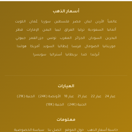
أسعار الذهب
عالمياً
الأردن
لبنان
مصر
فلسطين
سوريا
عُمان
الكويت
ألمانيا
السعودية
تركيا
العراق
ليبيا
اليمن
الإمارات
قطر
البحرين
السودان
الجزائر
المغرب
تونس
جزر القمر
جيبوتي
موريتانيا
الصومال
فرنسا
إيطاليا
السويد
أمريكا
هولندا
أيرلندا
كندا
بريطانيا
أستراليا
سويسرا
العيارات
عيار 24
عيار 22
عيار 21
عيار 18
الأونصة (24K)
الجنية (21K)
الجنية (24K)
الجنية (18K)
معلومات
حاسبة أسعار الذهب
حول الموقع
اتصل بنا
سياسة الخصوصية