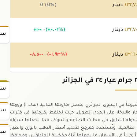
٧
,
٤٣٢
دينار
0 (0%)
٧
,
٤٣٢
دينار
(+٠.٠٢%)
١٠٠
+
.٠٠
سعر
٦
,
٤٣٢
دينار
(-١.٩٣%)
٥٠٠
,
-٨
.٠٠
١٠
,
٤٤١
دينار
(+٢.٦٣%)
٣٠٠
,
١١
+
.٠٠
سعر
سبيكة الذهب ٢٥ جرام عيار ٢٤ هي من أكثر المنتجات شيوعاً في السوق الجزائري بفضل نقاوتها العالية (نقاء ١) ووزنها
سعر
ً للاستثمار والادخار على المدى الطويل، حيث تحتفظ بقيمتها في فترات
ات الاقتصادية.,تتميز سبيكة ٢٥ جرام عيار ٢٤ بسهولة التداول في محلات الصاغة والبنوك، مما يجعلها سيولة
لعالمية، وتُستخدم كمرجع لتحديد أسعار الذهب بالوزن والعيار
سعر
قدم سبيكة الذهب ٢٥ جرام عيار ٢٤ استقراراً زمنياً في الأسعار، ما يجعلها أداة مفضلة للمتداولين ومحافظ