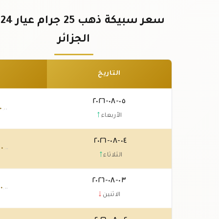
س
الجزائر
التاريخ
٠٥-٠٨-٢٠٢٦
٠
.٠٠
↑
الأربعاء
٠٤-٠٨-٢٠٢٦
٠٠
.٠٠
↑
الثلاثاء
٠٣-٠٨-٢٠٢٦
٠
.٠٠
↓
الاثنين