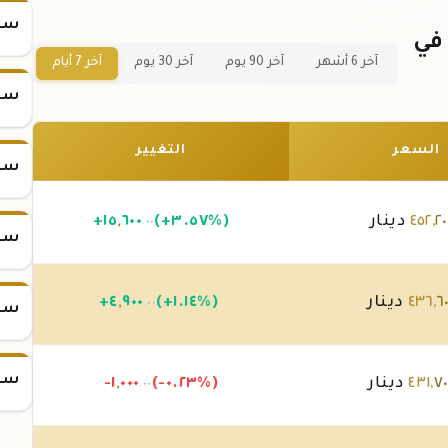
سعر
عر سبيكة ذهب 25 جرام عيار 24 في
آخر 6 أشهر
آخر 90 يوم
آخر 30 يوم
آخر 7 أيام
سعر
السعر
التغيير
سعر
٢٠
,
٤٥٢
دينار
(+٣.٥٧%)
٦٠٠
,
١٥
+
.٠٠
سعر
٦
,
٤٣٦
دينار
(+١.١٤%)
٩٠٠
,
٤
+
.٠٠
سعر
سعر
٧٠
,
٤٣١
دينار
(-٠.٢٣%)
٠٠٠
,
-١
.٠٠