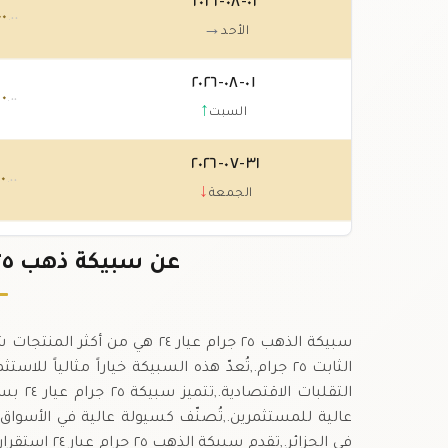
٠٢-٠٨-٢٠٢٦
٠٠
.٠٠
→
الأحد
٠١-٠٨-٢٠٢٦
٠٠
.٠٠
↑
السبت
٣١-٠٧-٢٠٢٦
٠٠
.٠٠
↓
الجمعة
٣٠-٠٧-٢٠٢٦
٠
عن سبيكة ذهب ٢٥ جرام عيار ٢٤ في الجزائر
.٠٠
↑
الخميس
الثابت ٢٥ جرام.,تُعدّ هذه السبيكة خياراً مثاليا
التقلب
عالية للمستثمرين.,تُصنّف كسيولة عالية في الأسواق ا
في الجزائر.,ت