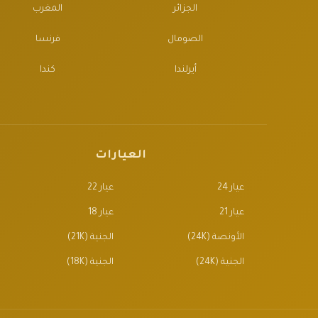
الجزائر
المغرب
الصومال
فرنسا
أيرلندا
كندا
العيارات
عيار 24
عيار 22
عيار 21
عيار 18
الأونصة (24K)
الجنية (21K)
الجنية (24K)
الجنية (18K)