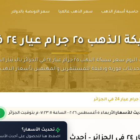
حاسبة أسعار الذهب
سعر الذهب عالميا
سعر الاونصة بالدولار
رام عيار ٢٤ في الجزائر
اكتشف اليوم سعر سبيكة الذهب ٢٥ جرام عيار ٢٤ في الجزائر 
حديثات فورية ودقيقة للمستثمرين والمهتمين بأسعار الذهب.
ديث
للأسعار
:
الأربعاء ٠٥
أغسطس
٢٠٢٦ -
الساعة
٠٧:٢٣
:١١
م
بتوقيت الجزائر
تحديث الأسعار؟
اضغط هنا للحصول على أحدث الأسعار