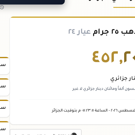
 جرام
عيار ٢٤
٤٥٢
,
٢
سعر س
ار جزائري
سعر س
ن ألفاً ومائتان دينار جزائري لا غير
سعر س
غسطس
٢٠٢٦ -
الساعة
٠٧:٢٣
:١١
م
بتوقيت الجزائر
سعر س