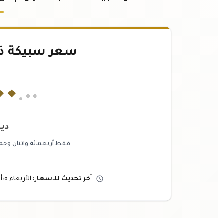
سعر سبيكة ذهب ٢٥
٠٠
.٠٠
دين
فقط أربعمائة واثنان وخمسو
آخر تحديث
للأسعار
:
الأربعاء ٠٥
أ