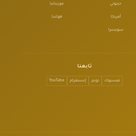
جيبوتي
موريتانيا
أمريكا
هولندا
سويسرا
تابعنا
فيسبوك
تويتر
إنستغرام
YouTube