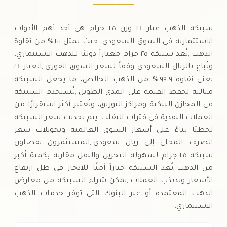
سبيكة الذهب عيار ٢٤ وزن ٢٥ جرام هي أحد أهم الأدوات
الاستثمارية في السوق السعودي، حيث تمثل ١٠٠ % من نقاوة
الذهب.,تُعد سبيكة ٢٥ جرام معياراً دوليًا للذهب الاستثماري،
وتُباع بالريال السعودي وفقاً لسعر السوق الفوري.,العيار ٢٤
يعني نقاوة ٩٩.٩ % من الذهب الخالص، ما يجعل السبيكة
مثالية لحفظ القيمة على المدى الطويل.,تُستخدم السبيكة
في المخازن البنكية ومراكز التوريق، وتُعتبر أكثر استقرارًا من
العملات النقدية في فترات التقلب.,يتم تحديث سعر السبيكة
لحظيًا بناءً على أسعار السوق العالمية وتحويلات سعر
الصرف المحلي إلى ريال سعودي.,المستثمرون يفضلون
سبيكة ٢٥ جرام لسهولة التخزين والنقل مقارنة بكمية أكبر
من الذهب.,تُعد السبيكة خياراً آمنًا للادخار في ظل ارتفاع
الأسعار وتذبذب العملات.,يمكن شراء السبيكة من معارض
الذهب المعتمدة أو عبر البنوك التي توفر خدمات الذهب
الاستثماري.