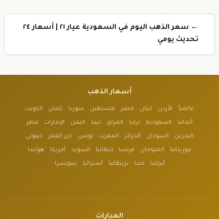
← سعر الذهب اليوم في السعودية عيار ٢١ | أسعار ٢٤
تحديث يومي
أسعار الذهب
عالمياً
الأردن
لبنان
مصر
فلسطين
سوريا
عُمان
الكويت
ألمانيا
السعودية
تركيا
العراق
ليبيا
اليمن
الإمارات
قطر
البحرين
السودان
الجزائر
المغرب
تونس
جزر القمر
جيبوتي
موريتانيا
الصومال
فرنسا
إيطاليا
السويد
أمريكا
هولندا
أيرلندا
كندا
بريطانيا
أستراليا
سويسرا
العيارات