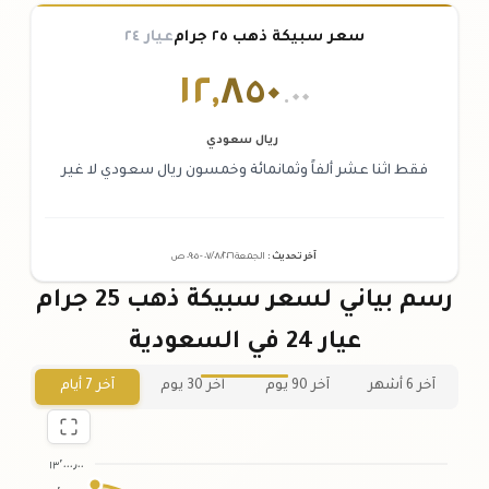
سعر سبيكة ذهب ٢٥ جرام
عيار ٢٤
١٢
,
٨٥٠
.٠٠
ريال سعودي
فقط اثنا عشر ألفاً وثمانمائة وخمسون ريال سعودي لا غير
آخر تحديث
:
الجمعة ٠٧
٢٠٢٦ -
/٠٨/
٠٩:٠٥
ص
رسم بياني لسعر سبيكة ذهب 25 جرام
عيار 24 في السعودية
آخر 6 أشهر
آخر 90 يوم
آخر 30 يوم
آخر 7 أيام
١٣٬٠٠٠٫٠٠