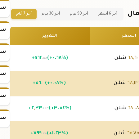
سعر س
آخر 6 أشهر
آخر 90 يوم
آخر 30 يوم
آخر 7 أيام
سعر س
السعر
التغيير
سعر س
٦٠
,
٦٨
شلن
(+٠.٦٨%)
٤٦٢
+
.٨٨
سعر س
١
,
٦٨
شلن
(+٠.٠٨%)
٥٦
+
.٠٠
سعر س
٠٨
,
٦٨
شلن
(+٣.٥٤%)
٣٣٠
,
٢
+
.١٣
سعر س
٧٥
,
٦٥
شلن
(+١.٢٣%)
٧٩٩
+
.٧٥