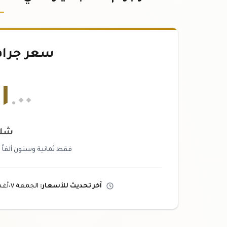
سعر جرام
١
.٠٠
شلن
فقط ثمانية وستون ألفاً 
آخر تحديث
للأسعار
:
الجمعة ٠٧
أغ