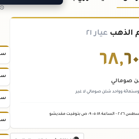
 الذهب
عيار ٢١
٦٨
,
٦٠
سعر
سعر
 صومالي
وستمائة وواحد شلن صومالي لا غير
سعر
سطس
٢٠٢٦ -
الساعة
٠٩:٠٥
:١٨
ص
بتوقيت مقديشو
سعر