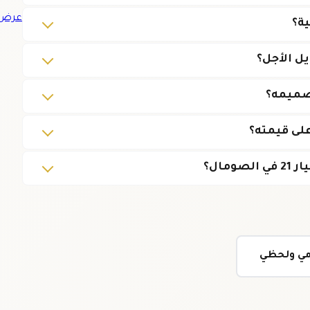
عرض ج
ية؟
ل الأجل؟
تصميمه؟
على قيمته؟
مال؟
ومي ولحظي