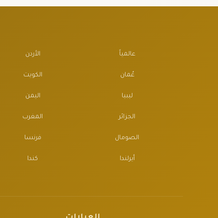
عالمياً
الأردن
عُمان
الكويت
ليبيا
اليمن
الجزائر
المغرب
الصومال
فرنسا
أيرلندا
كندا
العيارات