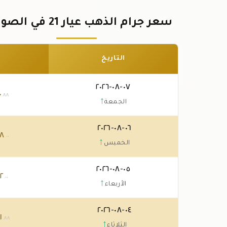
سعر جرام الذهب عيار 21 في الصومال
التاريخ
٠٧-٠٨-٢٠٢٦
٠
.٨٨
↑
الجمعة
٠٦-٠٨-٢٠٢٦
٣٨
.٠٠
↑
الخميس
٠٥-٠٨-٢٠٢٦
٢
.٠٠
↑
الأربعاء
٠٤-٠٨-٢٠٢٦
١
.٨٨
↑
الثلاثاء