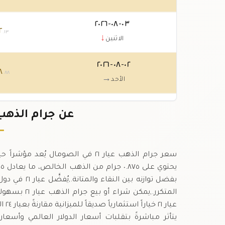
٠٣-٠٨-٢٠٢٦
٢
.١٣
↓
الاثنين
٠٢-٠٨-٢٠٢٦
٨
.٨٨
→
الأحد
٠١-٠٨-٢٠٢٦
٨
عن جرام الذهب عيار ٢١ ف
.٨٨
↓
السبت
بفضل توازنه ب
المتكرر.,يمك
يتأثر مباشرةً بتقلبات أسعار الدولار العالمي وأسعا