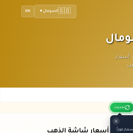
🇸🇴
الصومال
EN
▼
لصومالي. أسعار
هب.
تحديث
ار فوراً
باقي أسعار شاشة الذهب