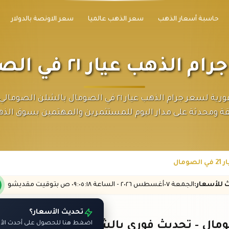
حاسبة أسعار الذهب
سعر الذهب عالميا
سعر الاونصة بالدولار
الذهب عيار ٢١ في الصومال
متابعة فورية لسعر جرام الذهب عيار ٢١ في الصومال بالشلن ا
ة ومحدثة على مدار اليوم للمستثمرين والمهتمين بسوق الذ
مال
ث
للأسعار
:
الجمعة ٠٧
أغسطس
٢٠٢٦ -
الساعة
٠٩:٠٥
:١٨
ص
بتوقيت مقديشو
تحديث الأسعار؟
اضغط هنا للحصول على أحدث الأسع