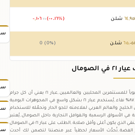
٩٥
,
٦٤
شلن
(-٠.١٦%)
١٠٦
,
-
.٧٥
سعر
٠٥
,
٦٥
شلن
0 (0%)
٠٥
,
٦٥
شلن
(-٠.٠٤%)
-٢٤
ي الصومال
.٥٠
سعر
سعر جرام الذهب عيار ٢١ في الصومال يُعد مؤشراً حيوياً للمستثمرين المحليين والعالميين.,عيار ٢١ يعني أن كل جرام
يحتوي على ٠.٨٧٥ جرام من الذهب الخالص، ما يعادل ٨٧.٥% نقاء.,يُستخدم عيار ٢١ بشكل واسع في المجوهرات اليومية
ين النقاء والمتانة.,يُفضَّل عيار ٢١ في دول الخليج والعالم العربي لملاءمته للجو الحار وتحمّله للاستخدام
سعر
ن شراء أو بيع جرام الذهب عيار ٢١ بسهولة في الأسواق الرسمية والـقوافل التجارية داخل الصومال.,يُعتبر
عيار ٢١ خياراً استثمارياً صديقاً للميزانية مقارنةً بعيار ٢٤ النقي الذي يكون أغلى وأقل صلابة.,الطلب على عيار ٢١ في الصومال
سعر
ر الفضة.,تُحدَّث الأسعار لحظياً عبر منصتنا لتضمن لك أحدث