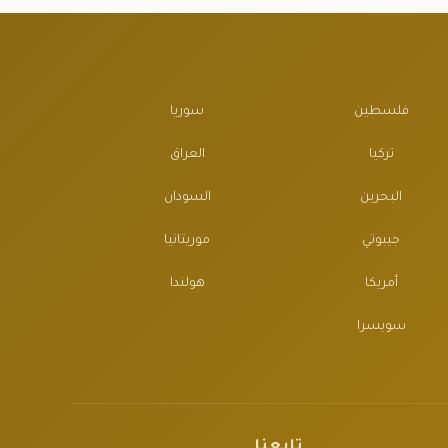
فلسطين
سوريا
تركيا
العراق
البحرين
السودان
جيبوتي
موريتانيا
أمريكا
هولندا
سويسرا
تابعنا