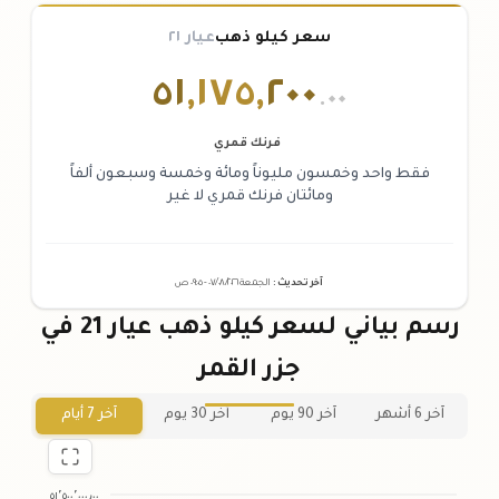
سعر كيلو ذهب
عيار ٢١
٥١
,
١٧٥
,
٢٠٠
.٠٠
فرنك قمري
فقط واحد وخمسون مليوناً ومائة وخمسة وسبعون ألفاً
ومائتان فرنك قمري لا غير
آخر تحديث
:
الجمعة ٠٧
٢٠٢٦ -
/٠٨/
٠٩:٠٥
ص
رسم بياني لسعر كيلو ذهب عيار 21 في
جزر القمر
آخر 6 أشهر
آخر 90 يوم
آخر 30 يوم
آخر 7 أيام
٥١٬٥٠٠٬٠٠٠٫٠٠