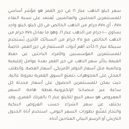
السبت
↓
سعر كيلو الذهب عيار ٢١ في جزر القمر هو مؤشر أساسي
للمستثمرين المحليين والعالميين. يُعتمد على نسبة النقاء
٠.٨٧٥ أي ٨٧٥ جرام من الذهب الخالص في كل كيلو.,كيلو واحد
يساوي ١٠٠٠ جرام من الذهب عيار ٢١، وهو ما يعادل ٨٧٥ جرام من
الذهب الخالص مع ١٢٥ جرام من السبائك الأخرى.,تُستخدم
سبيكة عيار ٢١ كأحد أهم أدوات الاستثمار في جزر القمر، خاصةً
للمستثمرين المؤسسيين والأفراد الباحثين عن حفظ
القيمة.,يتأثر سعر الذهب في جزر القمر بعدة عوامل إقليمية
وعالمية مثل أسعار الدولار الأمريكي، أسعار الفضة، والطلب
المحلي على المجوهرات.,تتمتع السوق القمرية بمرونة عالية،
حيث يمكن للمستثمرين الحصول على أسعار محدثة كل
ساعة عبر منصاتنا الإلكترونية.,نقطة هامة: السعر
المعروض هو سعر البيع للكيلو عيار ٢١ بالفرنك القمري، وقد
يختلف عن سعر الشراء حسب العروض البنكية
والتجار.,لمتّبع تطورات السعر اليومي، استخدم أداة الجدول
التاريخي أو الرسم البياني المتاحين أدناه.