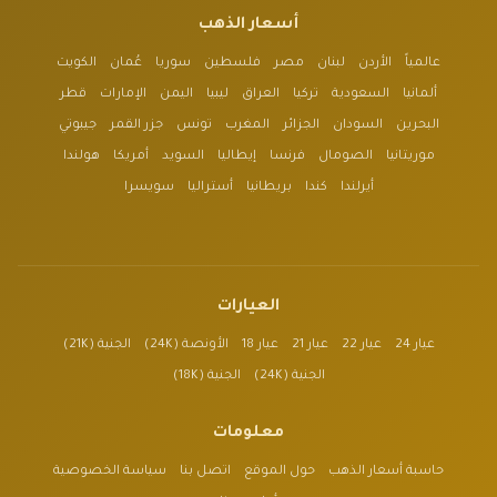
أسعار الذهب
عالمياً
الأردن
لبنان
مصر
فلسطين
سوريا
عُمان
الكويت
ألمانيا
السعودية
تركيا
العراق
ليبيا
اليمن
الإمارات
قطر
البحرين
السودان
الجزائر
المغرب
تونس
جزر القمر
جيبوتي
موريتانيا
الصومال
فرنسا
إيطاليا
السويد
أمريكا
هولندا
أيرلندا
كندا
بريطانيا
أستراليا
سويسرا
العيارات
عيار 24
عيار 22
عيار 21
عيار 18
الأونصة (24K)
الجنية (21K)
الجنية (24K)
الجنية (18K)
معلومات
حاسبة أسعار الذهب
حول الموقع
اتصل بنا
سياسة الخصوصية