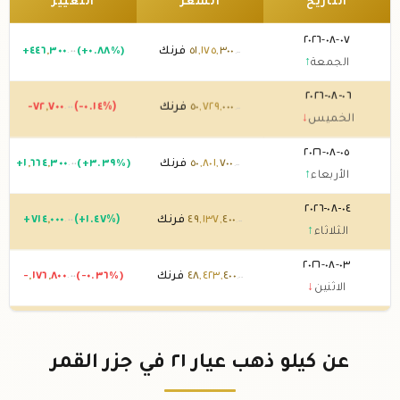
التاريخ
السعر
التغيير
٠٧-٠٨-٢٠٢٦
٣٠٠
,
١٧٥
,
٥١
فرنك
(+٠.٨٨%)
٣٠٠
,
٤٤٦
+
.٠٠
.٠٠
الجمعة
↑
٠٦-٠٨-٢٠٢٦
٠٠٠
,
٧٢٩
,
٥٠
فرنك
(-٠.١٤%)
٧٠٠
,
-٧٢
.٠٠
.٠٠
الخميس
↓
٠٥-٠٨-٢٠٢٦
٧٠٠
,
٨٠١
,
٥٠
فرنك
(+٣.٣٩%)
٣٠٠
,
٦٦٤
,
١
+
.٠٠
.٠٠
الأربعاء
↑
٠٤-٠٨-٢٠٢٦
٤٠٠
,
١٣٧
,
٤٩
فرنك
(+١.٤٧%)
٠٠٠
,
٧١٤
+
.٠٠
.٠٠
الثلاثاء
↑
٠٣-٠٨-٢٠٢٦
٤٠٠
,
٤٢٣
,
٤٨
فرنك
(-٠.٣٦%)
٨٠٠
,
١٧٦
,
-
.٠٠
.٠٠
الاثنين
↓
٠٢-٠٨-٢٠٢٦
٢٠٠
,
٦٠٠
,
٤٨
فرنك
(-٠.٠٢%)
٥٠٠
,
-١٠
.٠٠
.٠٠
الأحد
↓
عن كيلو ذهب عيار ٢١ في جزر القمر
٠١-٠٨-٢٠٢٦
٧٠٠
,
٦١٠
,
٤٨
فرنك
(-٠.٠٤%)
١٠٠
,
-٢٠
.٠٠
.٠٠