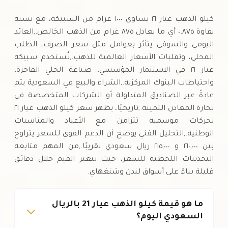
السبت
↓
كيلو الذهب عيار ٢١ يساوي ١٠٠٠ غرام من السبيكة، مع نسبة
نقاوة ٠.٨٧٥ أي ما يعادل ٨٧٥ غرام من الذهب الخالص.,العائد
اليومي والسوقي يتأثر بعوامل مثل سعر الصرف، الطلب
المحلي، وتقلبات الأسعار العالمية للذهب.,تُستخدم سبيكة
عيار ٢١ في الاستثمار المؤسسي، صناعة الحلي الفاخرة،
واحتياطات البنوك المركزية.,الشراء والبيع في السعودية يتم
عادةً عبر الصناديق المتداولة أو الشركات المتخصصة في
تجارة المعادن الثمينة.,تاريخيًا، يظهر سعر كيلو الذهب عيار ٢١
تحركات موسمية تتزامن مع الأعياد والمناسبات
الوطنية.,التحليل الفني يوضح أن الدعم القوي للسعر يتراوح
بين ٢١٠,٠٠٠ و ٢١٥,٠٠٠ ريال سعودي تقريبًا.,من المهم متابعة
التحديثات اللحظية للسعر، حيث تتغير القيم خلال دقائق
قليلة بناءً على أسواق لندن وشنغهاي.
ما هو قيمة كيلو الذهب عيار 21 بالريال
السعودي اليوم؟