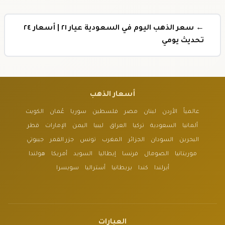
← سعر الذهب اليوم في السعودية عيار ٢١ | أسعار ٢٤
تحديث يومي
أسعار الذهب
عالمياً
الأردن
لبنان
مصر
فلسطين
سوريا
عُمان
الكويت
ألمانيا
السعودية
تركيا
العراق
ليبيا
اليمن
الإمارات
قطر
البحرين
السودان
الجزائر
المغرب
تونس
جزر القمر
جيبوتي
موريتانيا
الصومال
فرنسا
إيطاليا
السويد
أمريكا
هولندا
أيرلندا
كندا
بريطانيا
أستراليا
سويسرا
العيارات