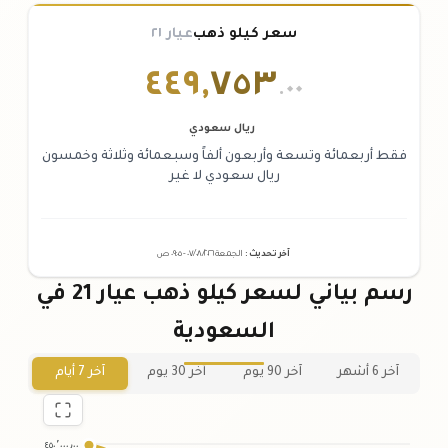
سعر كيلو ذهب
عيار ٢١
٤٤٩
,
٧٥٣
.٠٠
ريال سعودي
فقط أربعمائة وتسعة وأربعون ألفاً وسبعمائة وثلاثة وخمسون
ريال سعودي لا غير
آخر تحديث
:
الجمعة ٠٧
٢٠٢٦ -
/٠٨/
٠٩:٠٥
ص
رسم بياني لسعر كيلو ذهب عيار 21 في
السعودية
آخر 6 أشهر
آخر 90 يوم
آخر 30 يوم
آخر 7 أيام
٤٥٠٬٠٠٠٫٠٠