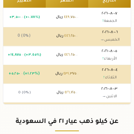
التاريخ
السعر
التغيير
٠٧-٠٨-٢٠٢٦
٧٥٠
,
٤٤٩
ريال
(+٠.٧٨%)
٥٠٠
,
٣
+
.٠٠
.٠٠
الجمعة
↑
٠٦-٠٨-٢٠٢٦
٢٥٠
,
٤٤٦
ريال
0 (0%)
.٠٠
الخميس
→
٠٥-٠٨-٢٠٢٦
٢٥٠
,
٤٤٦
ريال
(+٣.٤٥%)
٨٧٥
,
١٤
+
.٠٠
.٠٠
الأربعاء
↑
٠٤-٠٨-٢٠٢٦
٣٧٥
,
٤٣١
ريال
(+١.٢٣%)
٢٥٠
,
٥
+
.٠٠
.٠٠
الثلاثاء
↑
٠٣-٠٨-٢٠٢٦
١٢٥
,
٤٢٦
ريال
0 (0%)
.٠٠
الاثنين
→
٠٢-٠٨-٢٠٢٦
١٢٥
,
٤٢٦
ريال
0 (0%)
.٠٠
الأحد
→
عن كيلو ذهب عيار ٢١ في السعودية
٠١-٠٨-٢٠٢٦
١٢٥
,
٤٢٦
ريال
(-٠.٢%)
٨٧٥
,
-
.٠٠
.٠٠