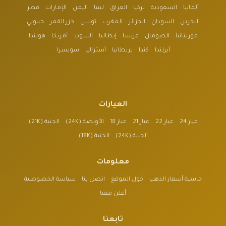
ألمانيا
السعودية
تركيا
العراق
ليبيا
اليمن
الإمارات
قطر
البحرين
السودان
الجزائر
المغرب
تونس
جزر القمر
جيبوتي
موريتانيا
الصومال
فرنسا
إيطاليا
السويد
أمريكا
هولندا
أيرلندا
كندا
بريطانيا
أستراليا
سويسرا
العيارات
عيار 24
عيار 22
عيار 21
عيار 18
الأونصة (24K)
الجنية (21K)
الجنية (24K)
الجنية (18K)
معلومات
حاسبة أسعار الذهب
حول الموقع
اتصل بنا
سياسة الخصوصية
أعلن معنا
تابعنا