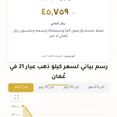
٤٥
,
٧٥٩
.٠٠
ريال عُماني
فقط خمسة وأربعون ألفاً وسبعمائة وتسعة وخمسون ريال
عُماني لا غير
آخر تحديث
:
الأربعاء ٠٥
٢٠٢٦ -
/٠٨/
١٠:٢٣
م
رسم بياني لسعر كيلو ذهب عيار 21 في
عُمان
آخر 6 أشهر
آخر 90 يوم
آخر 30 يوم
آخر 7 أيام
٤٥٬٥٠٠٫٠٠
٤٥٬٠٠٠٫٠٠