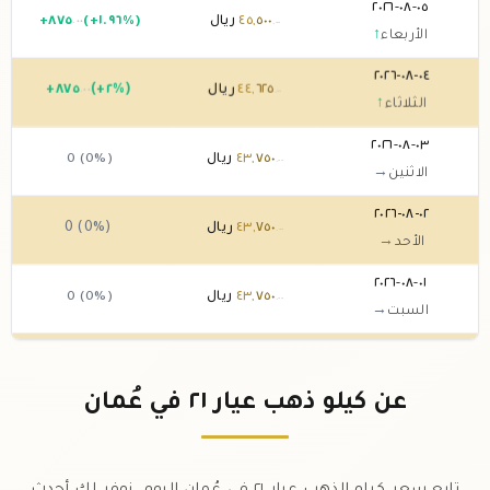
٠٥-٠٨-٢٠٢٦
٥٠٠
,
٤٥
ريال
(+١.٩٦%)
٨٧٥
+
.٠٠
.٠٠
الأربعاء
↑
٠٤-٠٨-٢٠٢٦
٦٢٥
,
٤٤
ريال
(+٢%)
٨٧٥
+
.٠٠
.٠٠
الثلاثاء
↑
٠٣-٠٨-٢٠٢٦
٧٥٠
,
٤٣
ريال
0 (0%)
.٠٠
الاثنين
→
٠٢-٠٨-٢٠٢٦
٧٥٠
,
٤٣
ريال
0 (0%)
.٠٠
الأحد
→
٠١-٠٨-٢٠٢٦
٧٥٠
,
٤٣
ريال
0 (0%)
.٠٠
السبت
→
٣١-٠٧-٢٠٢٦
٧٥٠
,
٤٣
ريال
(-١.٩٦%)
٨٧٥
,
-
.٠٠
.٠٠
الجمعة
↓
عن كيلو ذهب عيار ٢١ في عُمان
٣٠-٠٧-٢٠٢٦
٦٢٥
,
٤٤
ريال
(+٢%)
٨٧٥
+
.٠٠
.٠٠
الخميس
↑