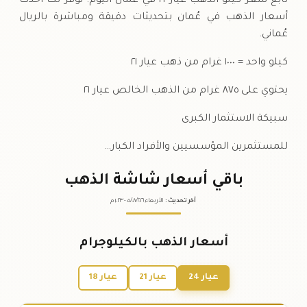
تابع سعر كيلو الذهب عيار ٢١ في عُمان اليوم. نوفر لك أحدث
أسعار الذهب في عُمان بتحديثات دقيقة ومباشرة بالريال
عُماني.
كيلو واحد = ١٠٠٠ غرام من ذهب عيار ٢١
يحتوي على ٨٧٥ غرام من الذهب الخالص عيار ٢١
سبيكة الاستثمار الكبرى
للمستثمرين المؤسسيين والأفراد الكبار…
باقي أسعار شاشة الذهب
آخر تحديث
:
الأربعاء ٠٥
٢٠٢٦ -
/٠٨/
١٠:٢٣
م
أسعار الذهب بالكيلوجرام
عيار 24
عيار 21
عيار 18