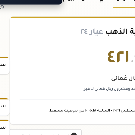
ة الذهب
عيار ٢٤
٤٢١
.
سعر
ال عُماني
د وعشرون ريال عُماني لا غير
سعر
غسطس
٢٠٢٦ -
الساعة
١٠:٠٥
:١٨
ص
بتوقيت مسقط
سعر