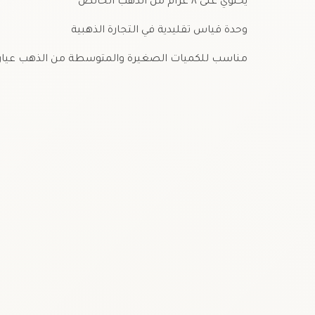
يحتوي على ٨ غرام من الذهب الخالص
وحدة قياس تقليدية في التجارة الذهبية
مناسب للكميات الصغيرة والمتوسطة من الذهب عيار ٢٤…