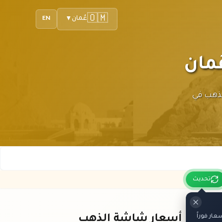
🇴🇲
عُمان
EN
▼
عار الذهب في
تحديث
ار فوراً
باقي أسعار شاشة الذهب