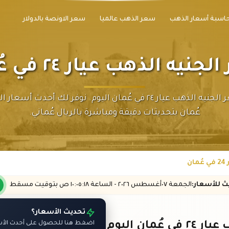
اسبة أسعار الذهب
سعر الذهب عالميا
سعر الاونصة بالدولار
نيه الذهب عيار ٢٤ في عُمان
تابع سعر الجنيه الذهب عيار ٢٤ في عُمان اليوم. نوفر لك أحدث أس
عُمان بتحديثات دقيقة ومباشرة بالريال عُماني.
ن
يث
للأسعار
:
الجمعة ٠٧
أغسطس
٢٠٢٦ -
الساعة
١٠:٠٥
:١٨
ص
بتوقيت مسقط
تحديث الأسعار؟
ُمان اليوم
اضغط هنا للحصول على أحدث الأسع