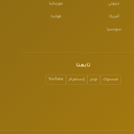
جيبوتي
موريتانيا
أمريكا
هولندا
سويسرا
تابعنا
فيسبوك
تويتر
إنستغرام
YouTube