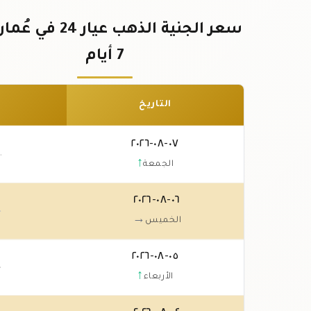
سعر الجنية الذهب عيار 24
7 أيام
التاريخ
٠٧-٠٨-٢٠٢٦
٠
↑
الجمعة
٠٦-٠٨-٢٠٢٦
٠
→
الخميس
٠٥-٠٨-٢٠٢٦
٠
↑
الأربعاء