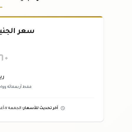
سعر الجني
٦٠
ري
فقط أربعمائة وواح
آخر تحديث
للأسعار
:
الجمعة ٠٧
أ