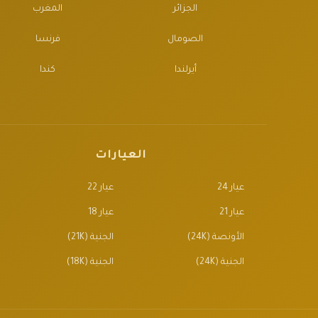
الجزائر
المغرب
الصومال
فرنسا
أيرلندا
كندا
العيارات
عيار 24
عيار 22
عيار 21
عيار 18
الأونصة (24K)
الجنية (21K)
الجنية (24K)
الجنية (18K)