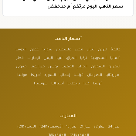
سعر الذهب اليوم مرتفع أم منخفض
أسعار الذهب
عالمياً
الأردن
لبنان
مصر
فلسطين
سوريا
عُمان
الكويت
ألمانيا
السعودية
تركيا
العراق
ليبيا
اليمن
الإمارات
قطر
البحرين
السودان
الجزائر
المغرب
تونس
جزر القمر
جيبوتي
موريتانيا
الصومال
فرنسا
إيطاليا
السويد
أمريكا
هولندا
أيرلندا
كندا
بريطانيا
أستراليا
سويسرا
العيارات
عيار 24
عيار 22
عيار 21
عيار 18
الأونصة (24K)
الجنية (21K)
الجنية (24K)
الجنية (18K)