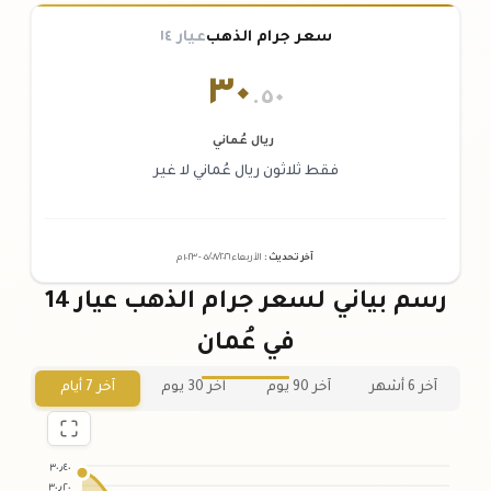
سعر جرام الذهب
عيار ١٤
٣٠
.٥٠
ريال عُماني
فقط ثلاثون ريال عُماني لا غير
آخر تحديث
:
الأربعاء ٠٥
٢٠٢٦ -
/٠٨/
١٠:٢٣
م
رسم بياني لسعر جرام الذهب عيار 14
في عُمان
آخر 6 أشهر
آخر 90 يوم
آخر 30 يوم
آخر 7 أيام
٣٠٫٤٠
٣٠٫٢٠