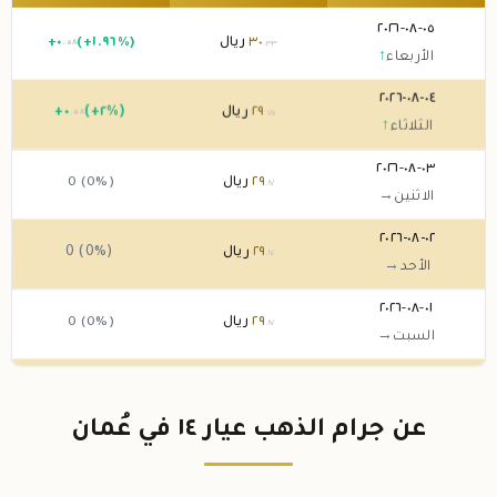
٠٥-٠٨-٢٠٢٦
٣٠
ريال
(+١.٩٦%)
٠
+
.٥٨
.٣٣
الأربعاء
↑
٠٤-٠٨-٢٠٢٦
٢٩
ريال
(+٢%)
٠
+
.٥٨
.٧٥
الثلاثاء
↑
٠٣-٠٨-٢٠٢٦
٢٩
ريال
0 (0%)
.١٧
الاثنين
→
٠٢-٠٨-٢٠٢٦
٢٩
ريال
0 (0%)
.١٧
الأحد
→
٠١-٠٨-٢٠٢٦
٢٩
ريال
0 (0%)
.١٧
السبت
→
٣١-٠٧-٢٠٢٦
٢٩
ريال
(-١.٩٦%)
-٠
.٥٨
.١٧
الجمعة
↓
عن جرام الذهب عيار ١٤ في عُمان
٣٠-٠٧-٢٠٢٦
٢٩
ريال
(+٢%)
٠
+
.٥٨
.٧٥
الخميس
↑