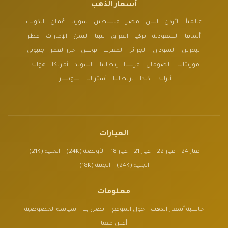
أسعار الذهب
عالمياً
الأردن
لبنان
مصر
فلسطين
سوريا
عُمان
الكويت
ألمانيا
السعودية
تركيا
العراق
ليبيا
اليمن
الإمارات
قطر
البحرين
السودان
الجزائر
المغرب
تونس
جزر القمر
جيبوتي
موريتانيا
الصومال
فرنسا
إيطاليا
السويد
أمريكا
هولندا
أيرلندا
كندا
بريطانيا
أستراليا
سويسرا
العيارات
عيار 24
عيار 22
عيار 21
عيار 18
الأونصة (24K)
الجنية (21K)
الجنية (24K)
الجنية (18K)
معلومات
حاسبة أسعار الذهب
حول الموقع
اتصل بنا
سياسة الخصوصية
أعلن معنا