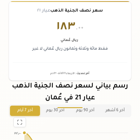
سعر نصف الجنية الذهب
عيار ٢١
١٨٣
.٠٠
ريال عُماني
فقط مائة وثلاثة وثمانون ريال عُماني لا غير
آخر تحديث
:
الأربعاء ٠٥
٢٠٢٦ -
/٠٨/
١٠:٢٣
م
رسم بياني لسعر نصف الجنية الذهب
عيار 21 في عُمان
آخر 6 أشهر
آخر 90 يوم
آخر 30 يوم
آخر 7 أيام
١٨٢٫٠٠