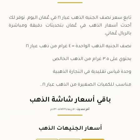
تابع سعر نصف الجنيه الذهب عيار ٢١ في عُمان اليوم. نوفر لك
أحدث أسعار الذهب في عُمان بتحديثات دقيقة ومباشرة
بالريال عُماني.
نصف الجنيه الذهب الواحدة = ٤ غرام من ذهب عيار ٢١
يحتوي على ٣.٥ غرام من الذهب الخالص
وحدة قياس تقليدية في التجارة الذهبية
مناسب للكميات الصغيرة من الذهب عيار ٢١…
باقي أسعار شاشة الذهب
آخر تحديث
:
الأربعاء ٠٥
٢٠٢٦ -
/٠٨/
١٠:٢٣
م
أسعار الجنيهات الذهب