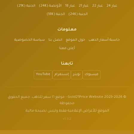
عيار 24
عيار 22
عيار 21
عيار 18
الأونصة (24K)
الجنية (21K)
الجنية (24K)
الجنية (18K)
معلومات
حاسبة أسعار الذهب
حول الموقع
اتصل بنا
سياسة الخصوصية
أعلن معنا
تابعنا
فيسبوك
تويتر
إنستغرام
YouTube
© 2023-2026 Gold21Price Website - موقع ٢١ سعر للذهب. جميع الحقوق
محفوظة
الموقع للأغراض الإعلامية فقط وليس نصيحة مالية.
v1.3.2