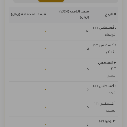
سعر الذهب (24ك)
التاريخ
قيمة المحفظة (ريال)
(ريال)
٥ أغسطس ٢٠٢٦
٠
٥٢
الأربعاء
٤ أغسطس ٢٠٢٦
٠
٥١
الثلاثاء
٣ أغسطس
٢٠٢٦
٠
٥٠
الاثنين
٢ أغسطس ٢٠٢٦
٠
٥٠
الأحد
١ أغسطس ٢٠٢٦
٠
٥٠
السبت
٣١ يوليو ٢٠٢٦
٠
٥٠