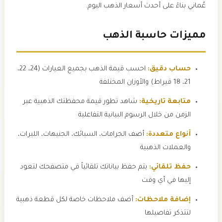
عُماني بناءً على أحدث أسعار الذهب اليوم.
مميزات حاسبة الذهب
حساب دقيق:
احسب قيمة الذهب بجميع العيارات (24، 22،
21، 18 قيراط) والأوزان المختلفة
متابعة تاريخية:
شاهد تطور قيمة محفظتك الذهبية عبر
الزمن من خلال الرسوم البيانية التفاعلية
أنواع متعددة:
أضف الجرامات، السبائك، الجنيهات، الليرات،
والعملات الذهبية
حفظ تلقائي:
يتم حفظ بياناتك تلقائياً في متصفحك لتعود
إليها في أي وقت
إضافة ملاحظات:
أضف ملاحظات خاصة لكل قطعة ذهبية
لتتذكر تفاصيلها