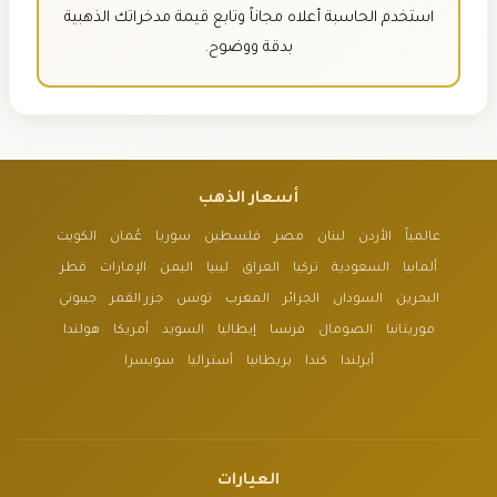
استخدم الحاسبة أعلاه مجاناً وتابع قيمة مدخراتك الذهبية
بدقة ووضوح.
أسعار الذهب
عالمياً
الأردن
لبنان
مصر
فلسطين
سوريا
عُمان
الكويت
ألمانيا
السعودية
تركيا
العراق
ليبيا
اليمن
الإمارات
قطر
البحرين
السودان
الجزائر
المغرب
تونس
جزر القمر
جيبوتي
موريتانيا
الصومال
فرنسا
إيطاليا
السويد
أمريكا
هولندا
أيرلندا
كندا
بريطانيا
أستراليا
سويسرا
العيارات