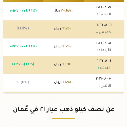
٠٧-٠٨-٢٠٢٦
١٨٧
,
٢٣
ريال
(+١.٩٢%)
٤٣٧
+
.٥٠
.٥٠
الجمعة
↑
٠٦-٠٨-٢٠٢٦
٧٥٠
,
٢٢
ريال
0 (0%)
.٠٠
الخميس
→
٠٥-٠٨-٢٠٢٦
٧٥٠
,
٢٢
ريال
(+١.٩٦%)
٤٣٧
+
.٥٠
.٠٠
الأربعاء
↑
٠٤-٠٨-٢٠٢٦
٣١٢
,
٢٢
ريال
(+٢%)
٤٣٧
+
.٥٠
.٥٠
الثلاثاء
↑
٠٣-٠٨-٢٠٢٦
٨٧٥
,
٢١
ريال
0 (0%)
.٠٠
الاثنين
→
٠٢-٠٨-٢٠٢٦
٨٧٥
,
٢١
ريال
0 (0%)
.٠٠
الأحد
→
عن نصف كيلو ذهب عيار ٢١ في عُمان
٠١-٠٨-٢٠٢٦
٨٧٥
,
٢١
ريال
0 (0%)
.٠٠
السبت
→