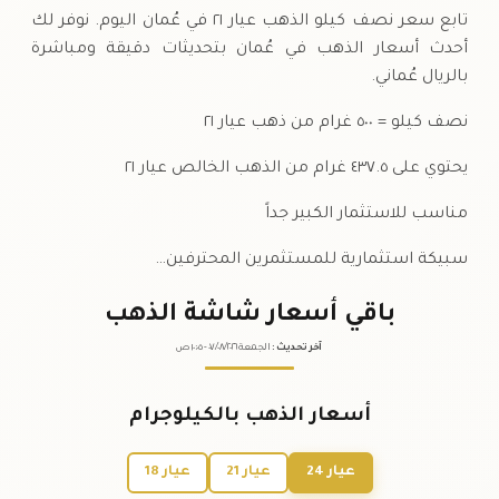
تابع سعر نصف كيلو الذهب عيار ٢١ في عُمان اليوم. نوفر لك
أحدث أسعار الذهب في عُمان بتحديثات دقيقة ومباشرة
بالريال عُماني.
نصف كيلو = ٥٠٠ غرام من ذهب عيار ٢١
يحتوي على ٤٣٧.٥ غرام من الذهب الخالص عيار ٢١
مناسب للاستثمار الكبير جداً
سبيكة استثمارية للمستثمرين المحترفين…
باقي أسعار شاشة الذهب
آخر تحديث
:
الجمعة ٠٧
٢٠٢٦ -
/٠٨/
١٠:٠٥
ص
أسعار الذهب بالكيلوجرام
عيار 24
عيار 21
عيار 18