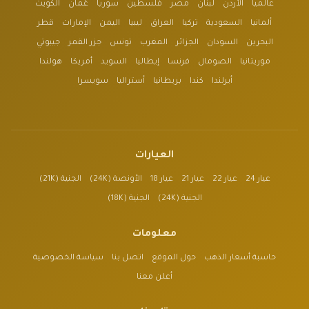
عالمياً
الأردن
لبنان
مصر
فلسطين
سوريا
عُمان
الكويت
ألمانيا
السعودية
تركيا
العراق
ليبيا
اليمن
الإمارات
قطر
البحرين
السودان
الجزائر
المغرب
تونس
جزر القمر
جيبوتي
موريتانيا
الصومال
فرنسا
إيطاليا
السويد
أمريكا
هولندا
أيرلندا
كندا
بريطانيا
أستراليا
سويسرا
العيارات
عيار 24
عيار 22
عيار 21
عيار 18
الأونصة (24K)
الجنية (21K)
الجنية (24K)
الجنية (18K)
معلومات
حاسبة أسعار الذهب
حول الموقع
اتصل بنا
سياسة الخصوصية
أعلن معنا