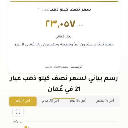
سعر نصف كيلو ذهب
عيار ٢١
٢٣
,
٠٥٧
.٠٠
ريال عُماني
فقط ثلاثة وعشرون ألفاً وسبعة وخمسون ريال عُماني لا غير
آخر تحديث
:
الجمعة ٠٧
٢٠٢٦ -
/٠٨/
١٠:٠٥
ص
رسم بياني لسعر نصف كيلو ذهب عيار
21 في عُمان
آخر 6 أشهر
آخر 90 يوم
آخر 30 يوم
آخر 7 أيام
٢٣٬٥٠٠٫٠٠