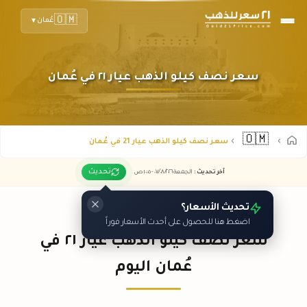
🇴🇲
عُمان
▼
سعر نصف كيلو الذهب عيار ٢١ في عُمان
🇴🇲
سعر نصف كيلو الذهب عيار 21 في عُمان
تحديث
آخر تحديث
:
الجمعة ٠٧
٢٠٢٦ -
/٠٨/
١٠:٠٥
ص
تحديث الأسعار؟
اضغط هنا للحصول على أحدث الأسعار فوراً
سعر نصف كيلو الذهب عيار ٢١ في
عُمان اليوم