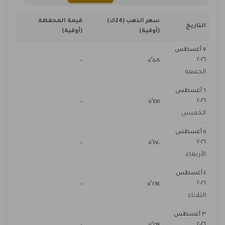
سعر الذهب (24ك)
قيمة المحفظة
التاريخ
(أوقية)
(أوقية)
٧ أغسطس
٢٠٢٦
٠
٥٬٥٠٨
الجمعة
٦ أغسطس
٢٠٢٦
٠
٥٬٤٧١
الخميس
٥ أغسطس
٢٠٢٦
٠
٥٬٤٧٠
الأربعاء
٤ أغسطس
٢٠٢٦
٠
٥٬٢٨٤
الثلاثاء
٣ أغسطس
٢٠٢٦