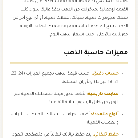
حاسبة الذهب هي أداة مجانية متقدمة تساعدك على حساب
القيمة الإجمالية لمدخراتك من الذهب بدقة عالية. سواء كنت
تمتلك مجوهرات ذهبية، سبائك، عملات ذهبية، أو أي نوع آخر من
الذهب، تتيح لك هذه الحاسبة معرفة قيمتها الحالية بالأوقية
موريتانية بناءً على أحدث أسعار الذهب اليوم.
مميزات حاسبة الذهب
حساب دقيق:
احسب قيمة الذهب بجميع العيارات (24، 22،
21، 18 قيراط) والأوزان المختلفة
متابعة تاريخية:
شاهد تطور قيمة محفظتك الذهبية عبر
الزمن من خلال الرسوم البيانية التفاعلية
أنواع متعددة:
أضف الجرامات، السبائك، الجنيهات، الليرات،
والعملات الذهبية
حفظ تلقائي:
يتم حفظ بياناتك تلقائياً في متصفحك لتعود