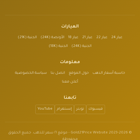
العيارات
عيار 24
عيار 22
عيار 21
عيار 18
الأونصة (24K)
الجنية (21K)
الجنية (24K)
الجنية (18K)
معلومات
حاسبة أسعار الذهب
حول الموقع
اتصل بنا
سياسة الخصوصية
أعلن معنا
تابعنا
فيسبوك
تويتر
إنستغرام
YouTube
© 2023-2026 Gold21Price Website - موقع ٢١ سعر للذهب. جميع الحقوق
محفوظة