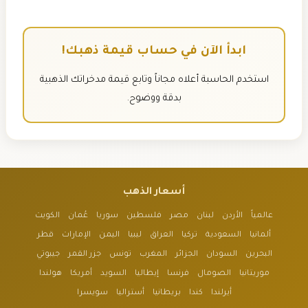
ابدأ الآن في حساب قيمة ذهبك!
استخدم الحاسبة أعلاه مجاناً وتابع قيمة مدخراتك الذهبية
بدقة ووضوح.
أسعار الذهب
عالمياً
الأردن
لبنان
مصر
فلسطين
سوريا
عُمان
الكويت
ألمانيا
السعودية
تركيا
العراق
ليبيا
اليمن
الإمارات
قطر
البحرين
السودان
الجزائر
المغرب
تونس
جزر القمر
جيبوتي
موريتانيا
الصومال
فرنسا
إيطاليا
السويد
أمريكا
هولندا
أيرلندا
كندا
بريطانيا
أستراليا
سويسرا