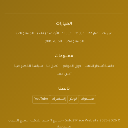
العيارات
عيار 24
عيار 22
عيار 21
عيار 18
الأونصة (24K)
الجنية (21K)
الجنية (24K)
الجنية (18K)
معلومات
حاسبة أسعار الذهب
حول الموقع
اتصل بنا
سياسة الخصوصية
أعلن معنا
تابعنا
فيسبوك
تويتر
إنستغرام
YouTube
© 2023-2026 Gold21Price Website - موقع ٢١ سعر للذهب. جميع الحقوق
محفوظة