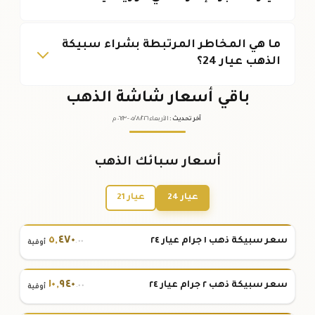
ما هي المخاطر المرتبطة بشراء سبيكة
الذهب عيار 24؟
باقي أسعار شاشة الذهب
آخر تحديث
:
الأربعاء ٠٥
٢٠٢٦ -
/٠٨/
٠٦:٢٣
م
أسعار سبائك الذهب
عيار 24
عيار 21
٥
,
٤٧٠
سعر سبيكة ذهب ١ جرام عيار ٢٤
.٠٠
أوقية
١٠
,
٩٤٠
سعر سبيكة ذهب ٢ جرام عيار ٢٤
.٠٠
أوقية