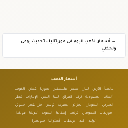
← أسعار الذهب اليوم في موريتانيا - تحديث يومي
ولحظي
أسعار الذهب
عالمياً
الأردن
لبنان
مصر
فلسطين
سوريا
عُمان
الكويت
ألمانيا
السعودية
تركيا
العراق
ليبيا
اليمن
الإمارات
قطر
البحرين
السودان
الجزائر
المغرب
تونس
جزر القمر
جيبوتي
موريتانيا
الصومال
فرنسا
إيطاليا
السويد
أمريكا
هولندا
أيرلندا
كندا
بريطانيا
أستراليا
سويسرا