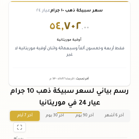
سعر سبيكة ذهب ١٠ جرام
عيار ٢٤
٥٤
,
٧٠٢
.٠٠
أوقية موريتانية
فقط أربعة وخمسون ألفاً وسبعمائة واثنان أوقية موريتانية لا
غير
آخر تحديث
:
الأربعاء ٠٥
٢٠٢٦ -
/٠٨/
٠٦:٢٣
م
رسم بياني لسعر سبيكة ذهب 10 جرام
عيار 24 في موريتانيا
آخر 6 أشهر
آخر 90 يوم
آخر 30 يوم
آخر 7 أيام
٥٥٬٠٠٠٫٠٠