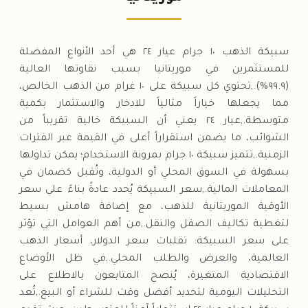
الخميس
↑
سبيكة الذهب ١٠ جرام عيار ٢٤ هي أحد الأنواع المفضلة
للمستثمرين في موريتانيا بسبب نقاوتها العالية
(٩٩.٩%).,تحتوي كل سبيكة على ١٠ غرام من الذهب الخالص،
مما يجعلها خياراً مثالياً للادخار والاستثمار بكمية
متوسطة.,عيار ٢٤ يعني أن السبيكة خالية تقريباً من
الشوائب، ما يضمن استقراراً أعلى في القيمة عبر الفترات
الزمنية.,تتميز سبيكة ١٠ جرام بمرونة الاستخدام؛ يمكن تداولها
بسهولة في السوق المحلي أو الدولية، وتُقبل كضمان في
المعاملات المالية.,سعر السبيكة يُحدد عادةً بناءً على سعر
الأوقية الموريتانية للذهب، مع إضافة هامش بسيط
لتغطية تكاليف الصقل والنقل.,من أهم العوامل التي تؤثر
على سعر السبيكة: تقلبات سعر الدولار، أسعار الذهب
العالمية، والعرض والطلب المحلي.,في ظل الأوضاع
الاقتصادية المتغيرة، يُنصح المتابعون بالاطلاع على
التحليلات اليومية لتحديد أفضل وقت للشراء أو البيع.,تُعد