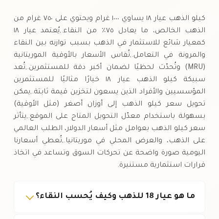
السبت
↓
كيلو الذهب عيار ١٨ يساوي ١٠٠٠ غرام ويحتوي على ٧٥٠ غرام من
الذهب الخالص، ما يعادل ٧٥٪ من النقاء.,يُعتمد عيار ١٨
كمعيار شائع للاستثمار في الذهب بسبب توازنه بين النقاء
والمرونة في التعامل.,تُقاس الأسعار بالأوقية الموريتانية
(MRU) وتُحدّث لحظيًا لضمان أكبر دقة للمستثمرين.,تُعد
سبيكة كيلو الذهب عيار ١٨ خيارًا مثاليًا للمستثمرين
المؤسسيين والأفراد الذين يسعون لتخزين قيمة ثابتة.,يمكن
تحويل سعر كيلو الذهب إلى أوزان أصغر (مثل الأوقية)
بسهولة باستخدام معدّل التحويل المتاح على الموقع.,يتأثر
سعر كيلو الذهب بعوامل مثل أسعار الدولار، الطلب العالمي
على الذهب، والعرض المحلي في موريتانيا.,تُعطي أسعارنا
اليومية صورة واضحة عن تحركات السوق وتساعد في اتخاذ
قرارات استثمارية مستنيرة.
ما هو عيار 18 للذهب وكيف يُحسب النقاء؟