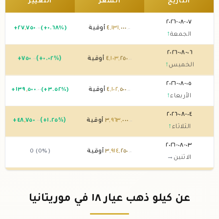
التاريخ
السعر
التغيير
٠٧-٠٨-٢٠٢٦
٠٠٠
,
١٣١
,
٤
أوقية
(+٠.٦٨%)
٧٥٠
,
٢٧
+
.٠٠
.٠٠
الجمعة
↑
٠٦-٠٨-٢٠٢٦
٢٥٠
,
١٠٣
,
٤
أوقية
(+٠.٠٢%)
٧٥٠
+
.٠٠
.٠٠
الخميس
↑
٠٥-٠٨-٢٠٢٦
٥٠٠
,
١٠٢
,
٤
أوقية
(+٣.٥٢%)
٥٠٠
,
١٣٩
+
.٠٠
.٠٠
الأربعاء
↑
٠٤-٠٨-٢٠٢٦
٠٠٠
,
٩٦٣
,
٣
أوقية
(+١.٢٥%)
٧٥٠
,
٤٨
+
.٠٠
.٠٠
الثلاثاء
↑
٠٣-٠٨-٢٠٢٦
٢٥٠
,
٩١٤
,
٣
أوقية
0 (0%)
.٠٠
الاثنين
→
٠٢-٠٨-٢٠٢٦
٢٥٠
,
٩١٤
,
٣
أوقية
0 (0%)
.٠٠
الأحد
→
عن كيلو ذهب عيار ١٨ في موريتانيا
٠١-٠٨-٢٠٢٦
٢٥٠
,
٩١٤
,
٣
أوقية
(-٠.٠٤%)
٥٠٠
,
-١
.٠٠
.٠٠