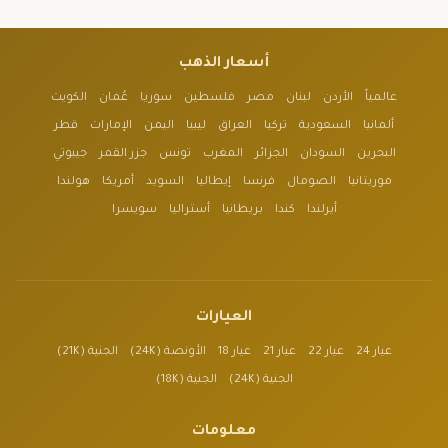
أسعار الذهب
عالمياً
الأردن
لبنان
مصر
فلسطين
سوريا
عُمان
الكويت
ألمانيا
السعودية
تركيا
العراق
ليبيا
اليمن
الإمارات
قطر
البحرين
السودان
الجزائر
المغرب
تونس
جزر القمر
جيبوتي
موريتانيا
الصومال
فرنسا
إيطاليا
السويد
أمريكا
هولندا
أيرلندا
كندا
بريطانيا
أستراليا
سويسرا
العيارات
عيار 24
عيار 22
عيار 21
عيار 18
الأونصة (24K)
الجنية (21K)
الجنية (24K)
الجنية (18K)
معلومات