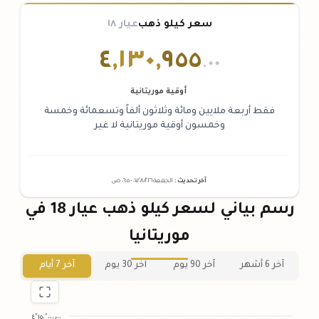
سعر كيلو ذهب
عيار ١٨
٤
,
١٣٠
,
٩٥٥
.٠٠
أوقية موريتانية
فقط أربعة ملايين ومائة وثلاثون ألفاً وتسعمائة وخمسة
وخمسون أوقية موريتانية لا غير
آخر تحديث
:
الجمعة ٠٧
٢٠٢٦ -
/٠٨/
٠٦:٠٥
ص
رسم بياني لسعر كيلو ذهب عيار 18 في
موريتانيا
آخر 6 أشهر
آخر 90 يوم
آخر 30 يوم
آخر 7 أيام
٤٬١٥٠٬٠٠٠٫٠٠