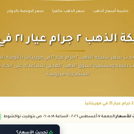
حاسبة أسعار الذهب
سعر الذهب عالميا
سعر الاونصة بالدولار
م عيار ٢١ في موريتانيا
اكتشف أحدث سعر سبيكة الذهب ٢ جرام عيار ٢١ في موريتانيا 
ت دقيقة ومستمرة لسوق الذهب المحلي لتساعدك على اتخاذ ق
استثمارية مدروسة.
ث
للأسعار
:
الجمعة ٠٧
أغسطس
٢٠٢٦ -
الساعة
٠٦:٠٥
:١٨
ص
بتوقيت نواكشوط
تحديث الأسعار؟