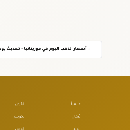
← أسعار الذهب اليوم في موريتانيا - تحديث ي
عالمياً
الأردن
عُمان
الكويت
ليبيا
اليمن