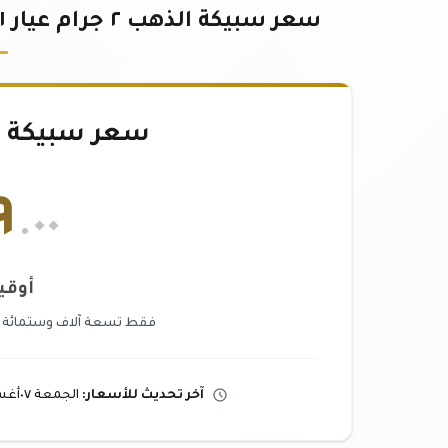
سعر سبيكة الذهب ٢ جرام عيار ٢١ في موريتانيا - أحدث الأسعار بالأوقية
سعر سبيكة ذهب ٢
٩
.٠٠
أوقي
فقط تسعة آلاف وستمائة وتس
آخر تحديث
للأسعار
:
الجمعة ٠٧
أغ