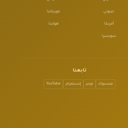
جيبوتي
موريتانيا
أمريكا
هولندا
سويسرا
تابعنا
فيسبوك
تويتر
إنستغرام
YouTube