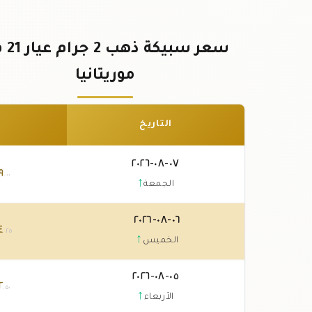
سعر سبيكة
موريتانيا
التاريخ
٠٧-٠٨-٢٠٢٦
٩
.٠٠
↑
الجمعة
٠٦-٠٨-٢٠٢٦
٤
.٢٥
↑
الخميس
٠٥-٠٨-٢٠٢٦
٢
.٥٠
↑
الأربعاء