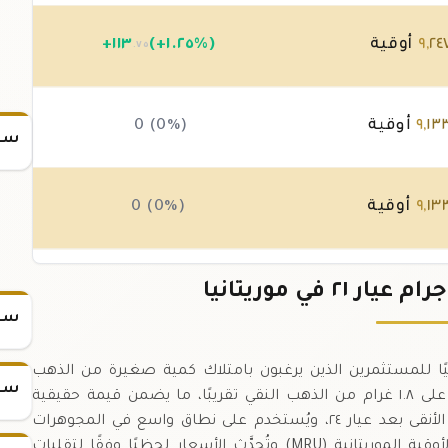
٢٤
,
٩
أوقية
(+١.٢٥%)
١١٣
+
.٧٥
١٣
,
٩
أوقية
0 (0%)
سعر
١٣
,
٩
أوقية
0 (0%)
١٣
,
٩
أوقية
(-٠.٠٤%)
-٣
.٥٠
سعر
٢١ (٠.٨٧٥) تمثل خيارًا مثاليًا للمستثمرين الذين يرغبون بامتلاك كمية صغيرة من الذهب
سعر
الخالص مع سهولة التخزين والنقل.,تحتوي السبيكة على ١.٨ غرام من الذهب النقي تقريبًا، ما يضمن قيمة حقيقية
ومضمونة في سوق المعادن الثمينة.,عيار ٢١ يُعَدّ من الأنقى بعد عيار ٢٤، ويُستخدم على نطاق واسع في المجوهرات
والاستثمارات الصغيرة في موريتانيا.,تُباع السبيكة بالأوقية الموريتانية (MRU) وتُحدَّث الأسعار لحظيًا وفقًا لتقلبات