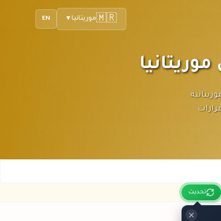
🇲🇷
موريتانيا
EN
▼
بالأوقية الموريتانية.
رارات
تحديث