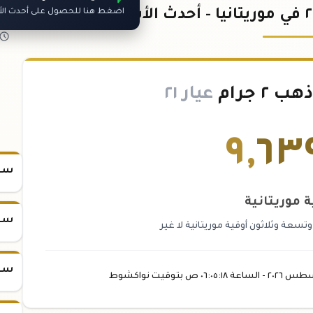
اضغط هنا للحصول على أحدث الأس
 جرام
عيار ٢١
٩
,
٦٣
سعر س
ة موريتانية
سعر س
عة وثلاثون أوقية موريتانية لا غير
سعر س
سطس
٢٠٢٦ -
الساعة
٠٦:٠٥
:١٨
ص
بتوقيت نواكشوط