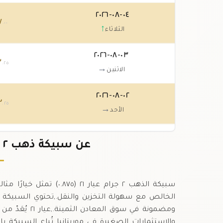
٠٤-٠٨-٢٠٢٦
٧
.٠٠
↑
الثلاثاء
٠٣-٠٨-٢٠٢٦
٣
.٢٥
→
الاثنين
٠٢-٠٨-٢٠٢٦
٣
.٢٥
→
الأحد
٠١-٠٨-٢٠٢٦
٣
عن سبيكة ذهب ٢ جرام عيار ٢١ في موريتانيا
.٢٥
↓
السبت
سبيكة الذهب ٢ جرام عيار 