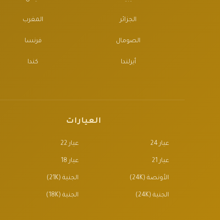
الجزائر
المغرب
الصومال
فرنسا
أيرلندا
كندا
العيارات
عيار 24
عيار 22
عيار 21
عيار 18
الأونصة (24K)
الجنية (21K)
الجنية (24K)
الجنية (18K)