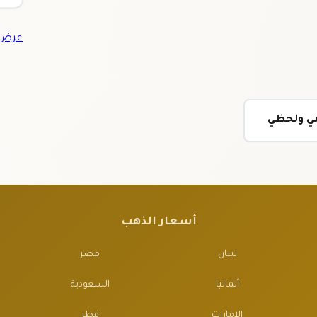
عرض ج
ومي ولحظي
أسعار الذهب
لبنان
مصر
ألمانيا
السعودية
الإمارات
قطر