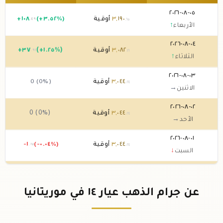
٠٥-٠٨-٢٠٢٦
١٩٠
,
٣
أوقية
(+٣.٥٢%)
١٠٨
+
.٤٩
.٦٥
الأربعاء
↑
٠٤-٠٨-٢٠٢٦
٠٨٢
,
٣
أوقية
(+١.٢٥%)
٣٧
+
.٩١
.١٦
الثلاثاء
↑
٠٣-٠٨-٢٠٢٦
٠٤٤
,
٣
أوقية
0 (0%)
.٢٤
الاثنين
→
٠٢-٠٨-٢٠٢٦
٠٤٤
,
٣
أوقية
0 (0%)
.٢٤
الأحد
→
٠١-٠٨-٢٠٢٦
٠٤٤
,
٣
أوقية
(-٠.٠٤%)
-١
.١٧
.٢٤
السبت
↓
٣١-٠٧-٢٠٢٦
٠٤٥
,
٣
أوقية
(-١.٥٣%)
-٤٧
.٢٥
.٤١
الجمعة
↓
عن جرام الذهب عيار ١٤ في موريتانيا
٣٠-٠٧-٢٠٢٦
٠٩٢
,
٣
أوقية
(+٢.٥١%)
٧٥
+
.٨٣
.٦٦
الخميس
↑