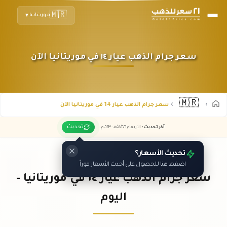
🇲🇷
موريتانيا
▼
سعر جرام الذهب عيار ١٤ في موريتانيا الآن
🇲🇷
سعر جرام الذهب عيار 14 في موريتانيا الآن
تحديث
آخر تحديث
:
الأربعاء ٠٥
٢٠٢٦ -
/٠٨/
٠٦:٢٣
م
تحديث الأسعار؟
اضغط هنا للحصول على أحدث الأسعار فوراً
سعر جرام الذهب عيار ١٤ في موريتانيا -
اليوم