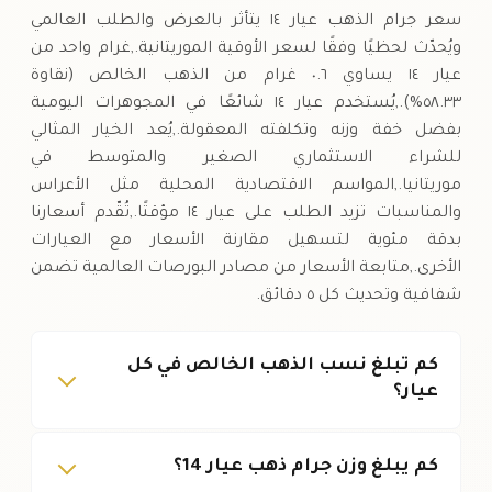
سعر جرام الذهب عيار ١٤ يتأثر بالعرض والطلب العالمي
ويُحدّث لحظيًا وفقًا لسعر الأوقية الموريتانية.,غرام واحد من
عيار ١٤ يساوي ٠.٦ غرام من الذهب الخالص (نقاوة
٥٨.٣٣%).,يُستخدم عيار ١٤ شائعًا في المجوهرات اليومية
بفضل خفة وزنه وتكلفته المعقولة.,يُعد الخيار المثالي
للشراء الاستثماري الصغير والمتوسط في
موريتانيا.,المواسم الاقتصادية المحلية مثل الأعراس
والمناسبات تزيد الطلب على عيار ١٤ مؤقتًا.,تُقّدم أسعارنا
بدقة مئوية لتسهيل مقارنة الأسعار مع العيارات
الأخرى.,متابعة الأسعار من مصادر البورصات العالمية تضمن
شفافية وتحديث كل ٥ دقائق.
كم تبلغ نسب الذهب الخالص في كل
عيار؟
كم يبلغ وزن جرام ذهب عيار 14؟