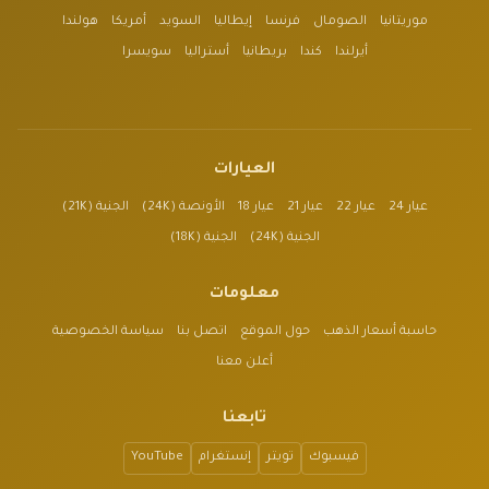
موريتانيا
الصومال
فرنسا
إيطاليا
السويد
أمريكا
هولندا
أيرلندا
كندا
بريطانيا
أستراليا
سويسرا
العيارات
عيار 24
عيار 22
عيار 21
عيار 18
الأونصة (24K)
الجنية (21K)
الجنية (24K)
الجنية (18K)
معلومات
حاسبة أسعار الذهب
حول الموقع
اتصل بنا
سياسة الخصوصية
أعلن معنا
تابعنا
فيسبوك
تويتر
إنستغرام
YouTube