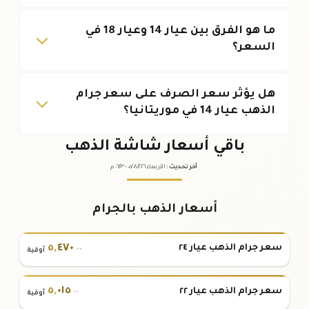
ما هو الفرق بين عيار 14 وعيار 18 في
السعر؟
هل يؤثر سعر الصرف على سعر جرام
الذهب عيار 14 في موريتانيا؟
باقي أسعار شاشة الذهب
آخر تحديث
:
الأربعاء ٠٥
٢٠٢٦ -
/٠٨/
٠٦:٢٣
م
أسعار الذهب بالجرام
٥
,
٤٧٠
سعر جرام الذهب عيار ٢٤
.٠٠
أوقية
٥
,
٠١٥
سعر جرام الذهب عيار ٢٢
.٠٠
أوقية