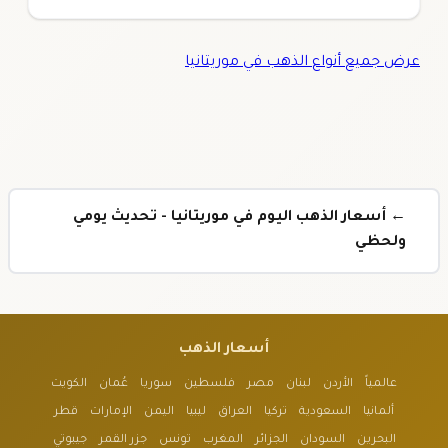
عرض جميع أنواع الذهب في موريتانيا
← أسعار الذهب اليوم في موريتانيا - تحديث يومي
ولحظي
أسعار الذهب
عالمياً
الأردن
لبنان
مصر
فلسطين
سوريا
عُمان
الكويت
ألمانيا
السعودية
تركيا
العراق
ليبيا
اليمن
الإمارات
قطر
البحرين
السودان
الجزائر
المغرب
تونس
جزر القمر
جيبوتي