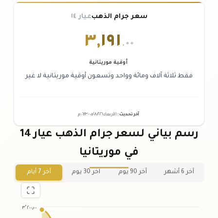
سعر جرام الذهب
عيار ١٤
٣
,
١٩١
.٠٠
أوقية موريتانية
فقط ثلاثة آلاف ومائة وواحد وتسعون أوقية موريتانية لا غير
آخر تحديث
:
الأربعاء ٠٥
٢٠٢٦ -
/٠٨/
٠٦:٢٣
م
رسم بياني لسعر جرام الذهب عيار 14
في موريتانيا
آخر 6 أشهر
آخر 90 يوم
آخر 30 يوم
آخر 7 أيام
٣٬٢٠٠٫٠٠