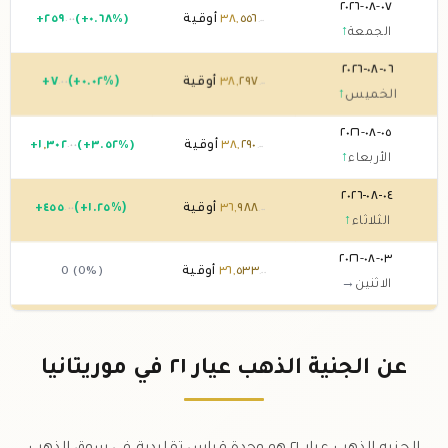
٠٧-٠٨-٢٠٢٦
٥٥٦
,
٣٨
أوقية
(+٠.٦٨%)
٢٥٩
+
.٠٠
.٠٠
الجمعة
↑
٠٦-٠٨-٢٠٢٦
٢٩٧
,
٣٨
أوقية
(+٠.٠٢%)
٧
+
.٠٠
.٠٠
الخميس
↑
٠٥-٠٨-٢٠٢٦
٢٩٠
,
٣٨
أوقية
(+٣.٥٢%)
٣٠٢
,
١
+
.٠٠
.٠٠
الأربعاء
↑
٠٤-٠٨-٢٠٢٦
٩٨٨
,
٣٦
أوقية
(+١.٢٥%)
٤٥٥
+
.٠٠
.٠٠
الثلاثاء
↑
٠٣-٠٨-٢٠٢٦
٥٣٣
,
٣٦
أوقية
0 (0%)
.٠٠
الاثنين
→
٠٢-٠٨-٢٠٢٦
٥٣٣
,
٣٦
أوقية
0 (0%)
.٠٠
الأحد
→
عن الجنية الذهب عيار ٢١ في موريتانيا
٠١-٠٨-٢٠٢٦
٥٣٣
,
٣٦
أوقية
(-٠.٠٤%)
-١٤
.٠٠
.٠٠
السبت
↓