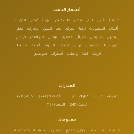
أسعار الذهب
عالمياً
الأردن
لبنان
مصر
فلسطين
سوريا
عُمان
الكويت
ألمانيا
السعودية
تركيا
العراق
ليبيا
اليمن
الإمارات
قطر
البحرين
السودان
الجزائر
المغرب
تونس
جزر القمر
جيبوتي
موريتانيا
الصومال
فرنسا
إيطاليا
السويد
أمريكا
هولندا
أيرلندا
كندا
بريطانيا
أستراليا
سويسرا
العيارات
عيار 24
عيار 22
عيار 21
عيار 18
الأونصة (24K)
الجنية (21K)
الجنية (24K)
الجنية (18K)
معلومات
حاسبة أسعار الذهب
حول الموقع
اتصل بنا
سياسة الخصوصية