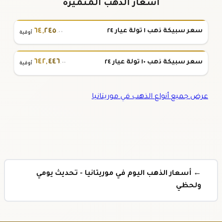
أسعار الذهب المتميزة
٦٤
,
٢٤٥
سعر سبيكة ذهب ١ تولة عيار ٢٤
.٠٠
أوقية
٦٤٢
,
٤٤٦
سعر سبيكة ذهب ١٠ تولة عيار ٢٤
.٠٠
أوقية
عرض جميع أنواع الذهب في موريتانيا
← أسعار الذهب اليوم في موريتانيا - تحديث يومي
ولحظي