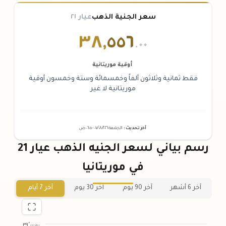
سعر الجنية الذهب
عيار ٢١
٣٨
,
٥٥٦
.٠٠
أوقية موريتانية
فقط ثمانية وثلاثون ألفاً وخمسمائة وستة وخمسون أوقية
موريتانية لا غير
آخر تحديث
:
الجمعة ٠٧
٢٠٢٦ -
/٠٨/
٠٦:٠٥
ص
رسم بياني لسعر الجنيه الذهب عيار 21
في موريتانيا
آخر 6 أشهر
آخر 90 يوم
آخر 30 يوم
آخر 7 أيام
٣٩٬٠٠٠٫٠٠