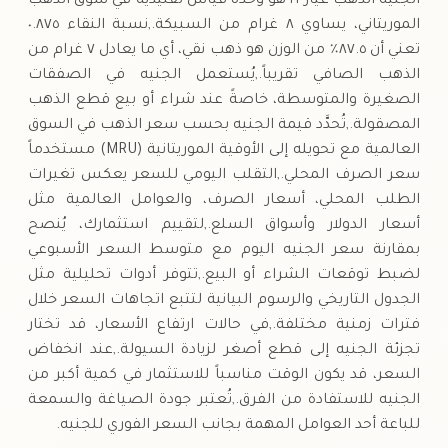
الجنيه الذهب عيار ٢١ هو وحدة قياس تقليدية في سوق الذهب
الموريتاني، يساوي ٨ غرام من السبيكة.,نسبة النقاء ٠.٨٧٥
تعني أن ٨٧.٥٪ من الوزن هو ذهب نقي، أي ما يعادل ٧ غرام من
الذهب الصافي تقريباً.,يُستعمل الجنيه في الصفقات
الصغيرة والمتوسطة، خاصةً عند شراء أو بيع قطع الذهب
المصقولة.,تُحدَّد قيمة الجنيه بحسب سعر الذهب في السوق
العالمية مع تحويله إلى الأوقية الموريتانية (MRU) مستخدماً
سعر الصرف المحلي.,التقلب اليومي للسعر يعكس تغيرات
الطلب المحلي، أسعار الصرف، والعوامل العالمية مثل
أسعار الدولار وأسواق السلع.,لتقييم استثمارك، يُنصح
بمقارنة سعر الجنيه اليوم مع متوسط السعر الأسبوعي
لضبط توقعات الشراء أو البيع.,تتوفر أدوات تحليلية مثل
الجدول التاريخي والرسوم البيانية لتتبع اتجاهات السعر خلال
فترات زمنية مختلفة.,في حالات ارتفاع الأسعار، قد تختار
تجزئة الجنيه إلى قطع أصغر لزيادة السيولة.,عند انخفاض
السعر، قد يكون الوقت مناسباً للاستثمار في كمية أكبر من
الجنيه للاستفادة من الفرق.,تُعتبر جودة الصياغة والسمعة
للباعة أحد العوامل المهمة بجانب السعر الفوري للجنيه.