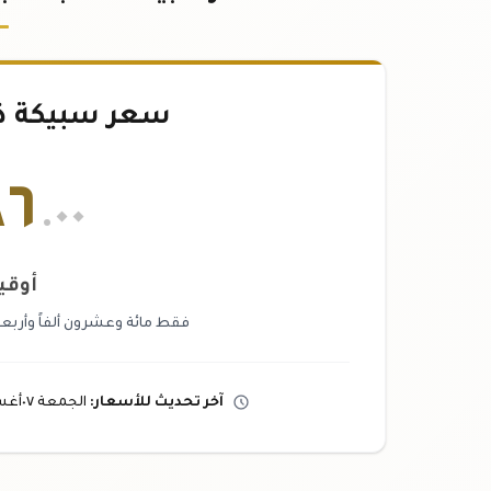
سعر سبيكة ذهب ٢٥
٨٦
.٠٠
أوقي
فقط مائة وعشرون ألفاً وأربعما
آخر تحديث
للأسعار
:
الجمعة ٠٧
أغ