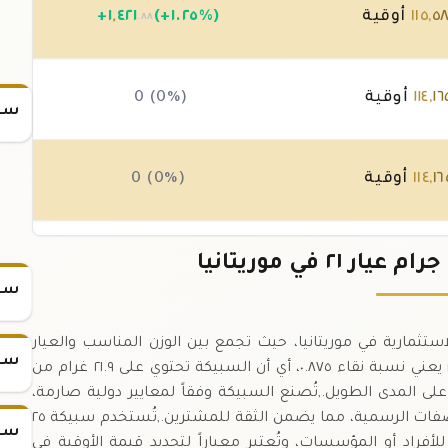
٥
,
١١٥
أوقية
(+١.٢٥%)
٤٢١
,
١
+
.٨٨
١٦
,
١١٤
أوقية
0 (0%)
سعر
١٦
,
١١٤
أوقية
0 (0%)
١٦
,
١١٤
أوقية
(-٠.٠٤%)
-٤٣
.٧٥
سعر
د من أهم الأدوات الاستثمارية في موريتانيا، حيث تجمع بين الوزن المناسب والعيار
سعر
العالي لتلبية احتياجات المستثمرين المحليين.,العيار ٢١ يعني نسبة نقاء ٠.٨٧٥، أي أن السبيكة تحتوي على ٢١.٩ غرام من
ار على المدى الطويل.,تُصنع السبيكة وفقاً لمعايير دولية صارمة،
وتُختبر بانتظام لضمان تطابق الوزن والعيار مع المواصفات الرسمية، مما يضمن الثقة للمشترين.,تُستخدم سبيكة ٢٥
سعر
 سواء للأفراد أو المؤسسات، وتُعتبر معياراً لتحديد قيمة الأوقية في