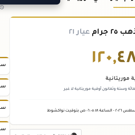
 جرام
عيار ٢١
١٢٠
,
٤
سعر س
ة موريتانية
سعر س
ئة وستة وثمانون أوقية موريتانية لا غير
سعر س
سطس
٢٠٢٦ -
الساعة
٠٦:٠٥
:١٨
ص
بتوقيت نواكشوط
سعر س