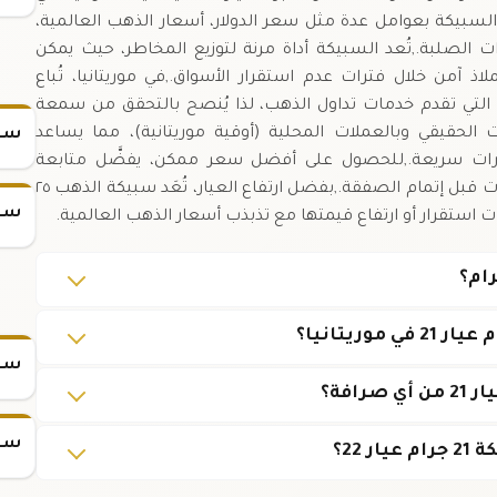
ر السبيكة بعوامل عدة مثل سعر الدولار، أسعار الذهب العالمية،
الصلبة.,تُعد السبيكة أداة مرنة لتوزيع المخاطر، حيث يمكن
ذ آمن خلال فترات عدم استقرار الأسواق.,في موريتانيا، تُباع
 التي تقدم خدمات تداول الذهب، لذا يُنصح بالتحقق من سمعة
 الحقيقي وبالعملات المحلية (أوقية موريتانية)، مما يساعد
سعر
ارات سريعة.,للحصول على أفضل سعر ممكن، يفضَّل متابعة
الأسعار اليومية ومقارنة العروض بين مختلف الصرافات قبل إتمام الصفقة.,بفضل ارتفاع العيار، تُعَد سبيكة الذهب ٢٥
سعر
سعر س
سعر س