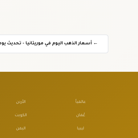
← أسعار الذهب اليوم في موريتانيا - تحديث ي
عالمياً
الأردن
عُمان
الكويت
ليبيا
اليمن