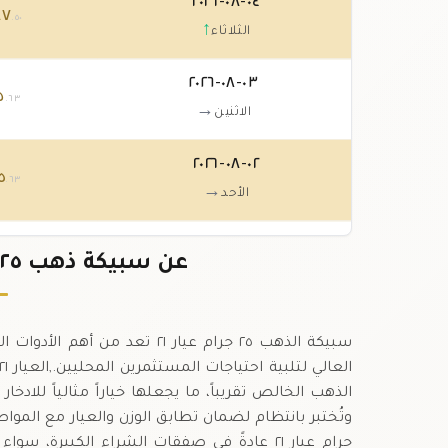
٠٤-٠٨-٢٠٢٦
٨٧
.٥٠
↑
الثلاثاء
٠٣-٠٨-٢٠٢٦
٥
.٦٣
→
الاثنين
٠٢-٠٨-٢٠٢٦
٥
.٦٣
→
الأحد
٠١-٠٨-٢٠٢٦
٥
عن سبيكة ذهب ٢٥ جرام عيار ٢١ في موريتانيا
.٦٣
↓
السبت
سبيكة الذهب ٢٥ جرام عيار ٢١ تع
الذهب الخالص تقريباً، ما يجعلها خياراً مثالياً للادخ
جرام عيار ٢١ عادةً في صفقات الشراء الكبيرة،