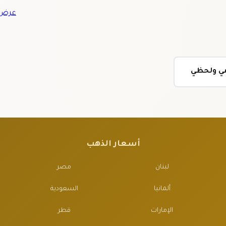
عرض ج
ومي ولحظي
أسعار الذهب
لبنان
مصر
ألمانيا
السعودية
الإمارات
قطر