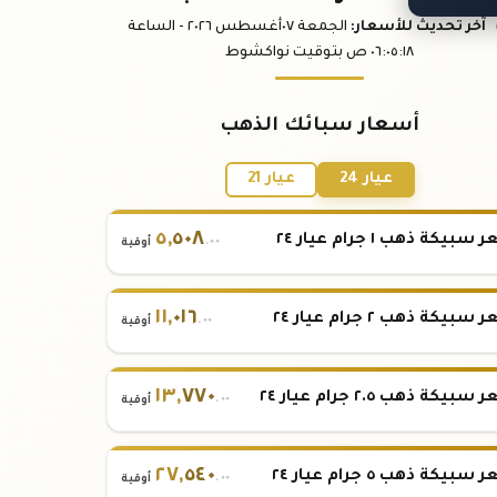
آخر تحديث
للأسعار
:
الجمعة ٠٧
أغسطس
٢٠٢٦ -
الساعة
:١٨
٠٦:٠٥
ص
بتوقيت نواكشوط
أسعار سبائك الذهب
عيار 24
عيار 21
٥
,
٥٠٨
بيكة ذهب ١ جرام عيار ٢٤
.٠٠
أوقية
١١
,
٠١٦
بيكة ذهب ٢ جرام عيار ٢٤
.٠٠
أوقية
١٣
,
٧٧٠
بيكة ذهب ٢.٥ جرام عيار ٢٤
.٠٠
أوقية
٢٧
,
٥٤٠
بيكة ذهب ٥ جرام عيار ٢٤
.٠٠
أوقية