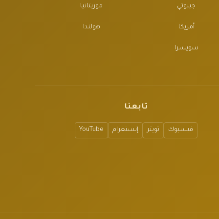
جيبوتي
موريتانيا
أمريكا
هولندا
سويسرا
تابعنا
فيسبوك
تويتر
إنستغرام
YouTube