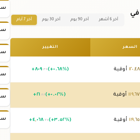
سعر
سبيكة ذهب 25 جرام عيار 21 في
آخر 6 أشهر
آخر 90 يوم
آخر 30 يوم
آخر 7 أيام
سعر
السعر
التغيير
سعر
٤
,
١٢٠
أوقية
(+٠.٦٨%)
٨٠٩
+
.٣٨
سعر
٦
,
١١٩
أوقية
(+٠.٠٢%)
٢١
+
.٨٨
سعر
سعر
٦٥
,
١١٩
أوقية
(+٣.٥٢%)
٠٦٨
,
٤
+
.٧٥