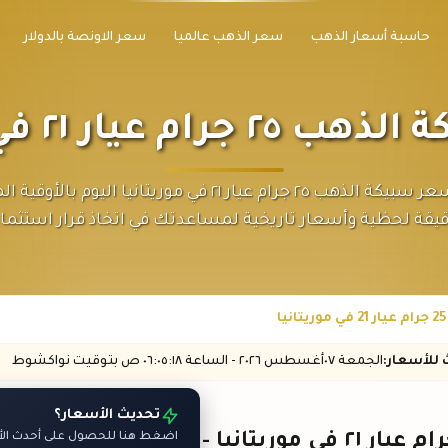
حاسبة أسعار الذهب
سعر الذهب عالميا
سعر الاونصة بالدولار
 عيار ٢١ في موريتانيا
اكتشف سعر سبيكة الذهب ٢٥ جرام عيار ٢١ في موريتانيا اليوم با
يقة لحظية وأسعار تاريخية لمساعدتك في اتخاذ قرار استثما
ث
للأسعار
:
الجمعة ٠٧
أغسطس
٢٠٢٦ -
الساعة
٠٦:٠٥
:١٨
ص
بتوقيت نواكشوط
تحديث الأسعار؟
اضغط هنا للحصول على أحدث الأس