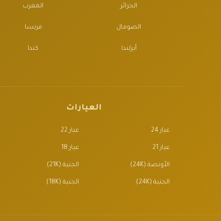
الجزائر
المغرب
الصومال
فرنسا
أيرلندا
كندا
العيارات
عيار 24
عيار 22
عيار 21
عيار 18
الأونصة (24K)
الجنية (21K)
الجنية (24K)
الجنية (18K)