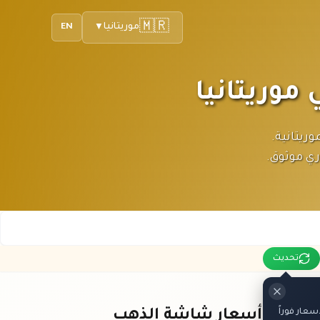
🇲🇷
موريتانيا
EN
▼
لأوقية الموريتانية.
ري موثوق.
تحديث
عار فوراً
باقي أسعار شاشة الذهب