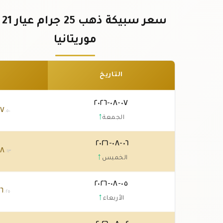
سعر 
موريتانيا
التاريخ
٠٧-٠٨-٢٠٢٦
٨٧
.٥٠
↑
الجمعة
٠٦-٠٨-٢٠٢٦
٧٨
.١٣
↑
الخميس
٠٥-٠٨-٢٠٢٦
٦
.٢٥
↑
الأربعاء