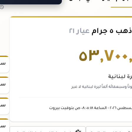
 جرام
عيار ٢١
٥٣
,
٧٠٠
سعر س
ة لبنانية
سعر س
وسبعمائة ألفاً ليرة لبنانية لا غير
سعر س
غسطس
٢٠٢٦ -
الساعة
٠٨:٠٥
:١٨
ص
بتوقيت بيروت
سعر س