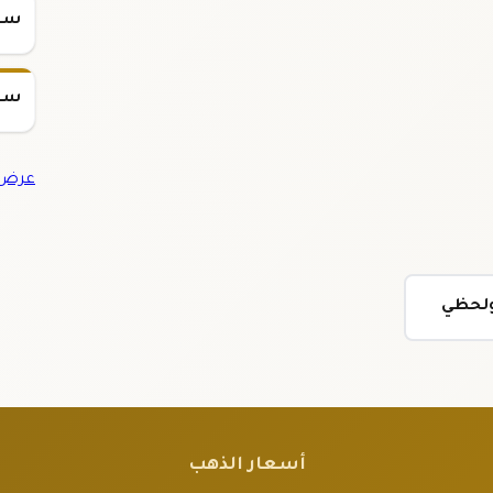
سعر س
سعر س
عرض ج
 ولحظي
أسعار الذهب