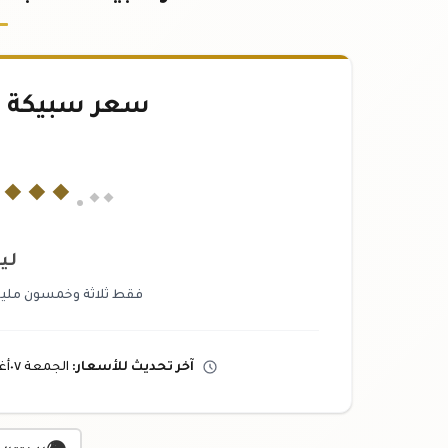
سعر سبيكة ذهب ٥
,
٠٠٠
.٠٠
لير
فقط ثلاثة وخمسون مليوناً 
آخر تحديث
للأسعار
:
الجمعة ٠٧
أ