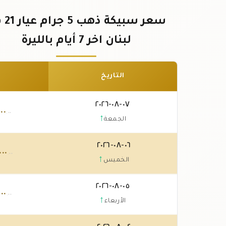
سعر سبيك
لبنان اخر 7 أيام بالليرة
التاريخ
٠٧-٠٨-٢٠٢٦
٠٠٠
.٠٠
↑
الجمعة
٠٦-٠٨-٢٠٢٦
٠٠٠
.٠٠
↑
الخميس
٠٥-٠٨-٢٠٢٦
٠٠٠
.٠٠
↑
الأربعاء