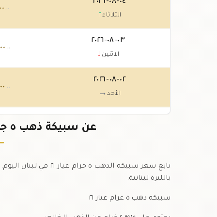
٠٤-٠٨-٢٠٢٦
٠٠
.٠٠
↑
الثلاثاء
٠٣-٠٨-٢٠٢٦
٠٠٠
.٠٠
↓
الاثنين
٠٢-٠٨-٢٠٢٦
٠٠
.٠٠
→
الأحد
٠١-٠٨-٢٠٢٦
٠٠
عن سبيكة ذهب ٥ جرام عيار ٢١ في لبنان بالليرة
.٠٠
→
السبت
تابع سعر سبيكة الذهب ٥
بالليرة لبنانية.
سبيكة ذهب ٥ غرام عيار ٢١