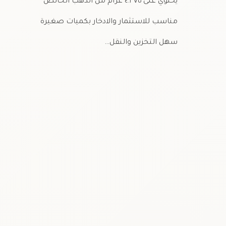
يحتوي على ٤.٣٧٥ غرام من الذهب الخالص
مناسب للاستثمار والادخار بكميات صغيرة
سهل التخزين والنقل…