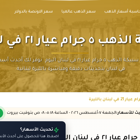
اسبة أسعار الذهب
سعر الذهب عالميا
سعر الاونصة بالدولار
 ٢١ في لبنان بالليرة
تابع سعر سبيكة الذهب ٥ جرام عيار ٢١ في لبنان اليوم. نوفر لك
في لبنان بتحديثات دقيقة ومباشرة بالليرة لبنانية.
يث
للأسعار
:
الجمعة ٠٧
أغسطس
٢٠٢٦ -
الساعة
٠٨:٠٥
:١٨
ص
بتوقيت بيروت
تحديث الأسعار؟
اضغط هنا للحصول على أحدث الأسعا