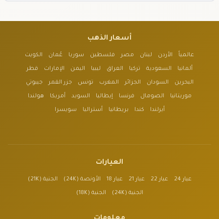
أسعار الذهب
عالمياً
الأردن
لبنان
مصر
فلسطين
سوريا
عُمان
الكويت
ألمانيا
السعودية
تركيا
العراق
ليبيا
اليمن
الإمارات
قطر
البحرين
السودان
الجزائر
المغرب
تونس
جزر القمر
جيبوتي
موريتانيا
الصومال
فرنسا
إيطاليا
السويد
أمريكا
هولندا
أيرلندا
كندا
بريطانيا
أستراليا
سويسرا
العيارات
عيار 24
عيار 22
عيار 21
عيار 18
الأونصة (24K)
الجنية (21K)
الجنية (24K)
الجنية (18K)
معلومات