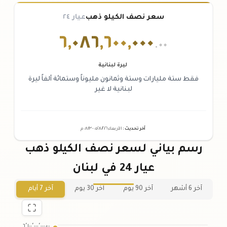
سعر نصف الكيلو ذهب
عيار ٢٤
٦
,
٠٨٦
,
٦٠٠
,
٠٠٠
.٠٠
ليرة لبنانية
فقط ستة مليارات وستة وثمانون مليوناً وستمائة ألفاً ليرة
لبنانية لا غير
آخر تحديث
:
الأربعاء ٠٥
٢٠٢٦ -
/٠٨/
٠٨:٢٣
م
رسم بياني لسعر نصف الكيلو ذهب
عيار 24 في لبنان
آخر 6 أشهر
آخر 90 يوم
آخر 30 يوم
آخر 7 أيام
٦٬١٠٠٬٠٠٠٬٠٠٠٫٠٠