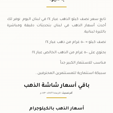
الخميس
↑
تابع سعر نصف كيلو الذهب عيار ٢٤ في لبنان اليوم. نوفر لك
أحدث أسعار الذهب في لبنان بتحديثات دقيقة ومباشرة
بالليرة لبنانية.
نصف كيلو = ٥٠٠ غرام من ذهب عيار ٢٤
يحتوي على ٥٠٠ غرام من الذهب الخالص عيار ٢٤
مناسب للاستثمار الكبير جداً
سبيكة استثمارية للمستثمرين المحترفين…
باقي أسعار شاشة الذهب
آخر تحديث
:
الأربعاء ٠٥
٢٠٢٦ -
/٠٨/
٠٨:٢٣
م
أسعار الذهب بالكيلوجرام