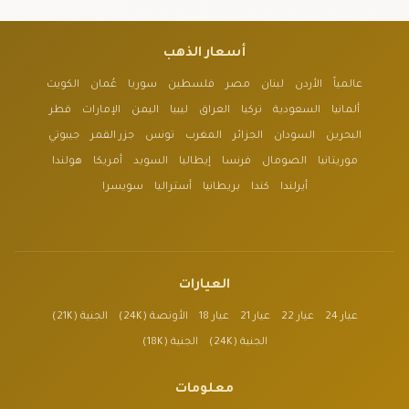
أسعار الذهب
عالمياً
الأردن
لبنان
مصر
فلسطين
سوريا
عُمان
الكويت
ألمانيا
السعودية
تركيا
العراق
ليبيا
اليمن
الإمارات
قطر
البحرين
السودان
الجزائر
المغرب
تونس
جزر القمر
جيبوتي
موريتانيا
الصومال
فرنسا
إيطاليا
السويد
أمريكا
هولندا
أيرلندا
كندا
بريطانيا
أستراليا
سويسرا
العيارات
عيار 24
عيار 22
عيار 21
عيار 18
الأونصة (24K)
الجنية (21K)
الجنية (24K)
الجنية (18K)
معلومات