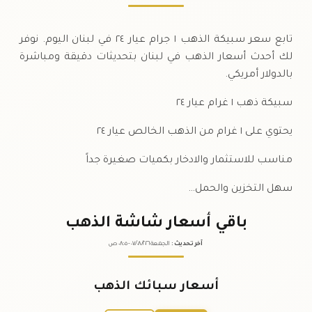
تابع سعر سبيكة الذهب ١ جرام عيار ٢٤ في لبنان اليوم. نوفر
لك أحدث أسعار الذهب في لبنان بتحديثات دقيقة ومباشرة
بالدولار أمريكي.
سبيكة ذهب ١ غرام عيار ٢٤
يحتوي على ١ غرام من الذهب الخالص عيار ٢٤
مناسب للاستثمار والادخار بكميات صغيرة جداً
سهل التخزين والحمل…
باقي أسعار شاشة الذهب
آخر تحديث
:
الجمعة ٠٧
٢٠٢٦ -
/٠٨/
٠٨:٠٥
ص
أسعار سبائك الذهب