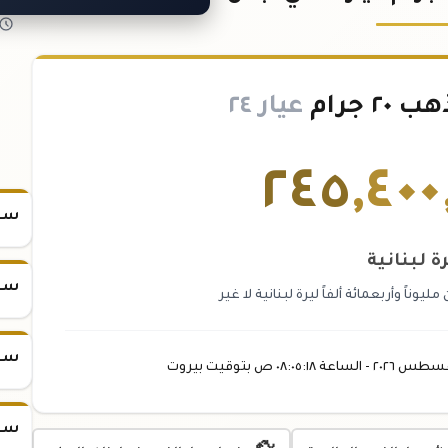
 جرام
عيار ٢٤
٢٤٥
,
٤٠٠
سعر س
ة لبنانية
سعر س
ناً وأربعمائة ألفاً ليرة لبنانية لا غير
سعر س
غسطس
٢٠٢٦ -
الساعة
٠٨:٠٥
:١٨
ص
بتوقيت بيروت
سعر س