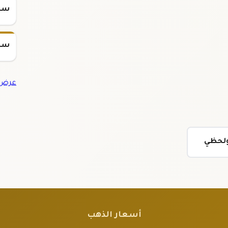
سعر س
سعر س
عرض ج
 ولحظي
أسعار الذهب