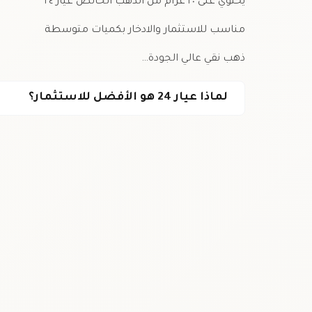
يحتوي على ٢٠ غرام من الذهب الخالص عيار ٢٤
مناسب للاستثمار والادخار بكميات متوسطة
ذهب نقي عالي الجودة…
لماذا عيار 24 هو الأفضل للاستثمار؟