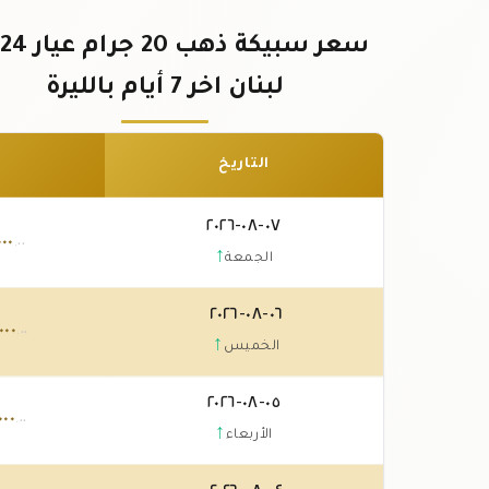
لبنان اخر 7 أيام بالليرة
التاريخ
٠٧-٠٨-٢٠٢٦
٠٠٠
.٠٠
↑
الجمعة
٠٦-٠٨-٢٠٢٦
٠٠٠
.٠٠
↑
الخميس
٠٥-٠٨-٢٠٢٦
٠٠٠
.٠٠
↑
الأربعاء