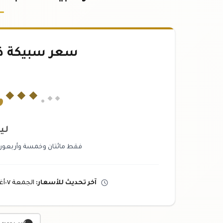
سعر سبيكة ذهب ٢٠
,
٠٠٠
.٠٠
لير
فقط مائتان وخمسة وأربعون مليو
آخر تحديث
للأسعار
:
الجمعة ٠٧
أ