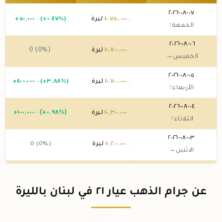
٠٧-٠٨-٢٠٢٦
٠٠٠
,
٧٥٠
,
١٠
ليرة
(+٠.٤٧%)
٠٠٠
,
٥٠
+
.٠٠
.٠٠
الجمعة
↑
٠٦-٠٨-٢٠٢٦
٠٠٠
,
٧٠٠
,
١٠
ليرة
0 (0%)
.٠٠
الخميس
→
٠٥-٠٨-٢٠٢٦
٠٠٠
,
٧٠٠
,
١٠
ليرة
(+٣.٨٨%)
٠٠٠
,
٤٠٠
+
.٠٠
.٠٠
الأربعاء
↑
٠٤-٠٨-٢٠٢٦
٠٠٠
,
٣٠٠
,
١٠
ليرة
(+٠.٩٨%)
٠٠٠
,
١٠٠
+
.٠٠
.٠٠
الثلاثاء
↑
٠٣-٠٨-٢٠٢٦
٠٠٠
,
٢٠٠
,
١٠
ليرة
0 (0%)
.٠٠
الاثنين
→
٠٢-٠٨-٢٠٢٦
٠٠٠
,
٢٠٠
,
١٠
ليرة
0 (0%)
.٠٠
الأحد
→
عن جرام الذهب عيار ٢١ في لبنان بالليرة
٠١-٠٨-٢٠٢٦
٠٠٠
,
٢٠٠
,
١٠
ليرة
0 (0%)
.٠٠
السبت
→