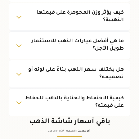
كيف يؤثر وزن المجوهرة على قيمتها
الذهبية؟
ما هي أفضل عيارات الذهب للاستثمار
طويل الأجل؟
هل يختلف سعر الذهب بناءً على لونه أو
تصميمه؟
كيفية الاحتفاظ والعناية بالذهب للحفاظ
على قيمته؟
باقي أسعار شاشة الذهب
آخر تحديث
:
الجمعة ٠٧
٢٠٢٦ -
/٠٨/
٠٨:٠٥
ص