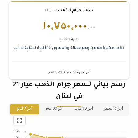
سعر جرام الذهب
عيار ٢١
١٠
,
٧٥٠
,
٠٠٠
.٠٠
ليرة لبنانية
فقط عشرة ملايين وسبعمائة وخمسون ألفاً ليرة لبنانية لا غير
آخر تحديث
:
الجمعة ٠٧
٢٠٢٦ -
/٠٨/
٠٨:٠٥
ص
رسم بياني لسعر جرام الذهب عيار 21
في لبنان
آخر 6 أشهر
آخر 90 يوم
آخر 30 يوم
آخر 7 أيام
١٠٬٨٠٠٬٠٠٠٫٠٠
١٠٬٧٠٠٬٠٠٠٫٠٠