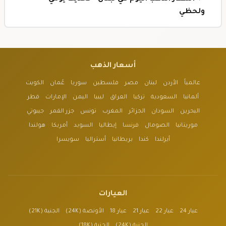
ولحظي
أسعار الذهب
عالمياً
الأردن
لبنان
مصر
فلسطين
سوريا
عُمان
الكويت
ألمانيا
السعودية
تركيا
العراق
ليبيا
اليمن
الإمارات
قطر
البحرين
السودان
الجزائر
المغرب
تونس
جزر القمر
جيبوتي
موريتانيا
الصومال
فرنسا
إيطاليا
السويد
أمريكا
هولندا
أيرلندا
كندا
بريطانيا
أستراليا
سويسرا
العيارات
عيار 24
عيار 22
عيار 21
عيار 18
الأونصة (24K)
الجنية (21K)
الجنية (24K)
الجنية (18K)