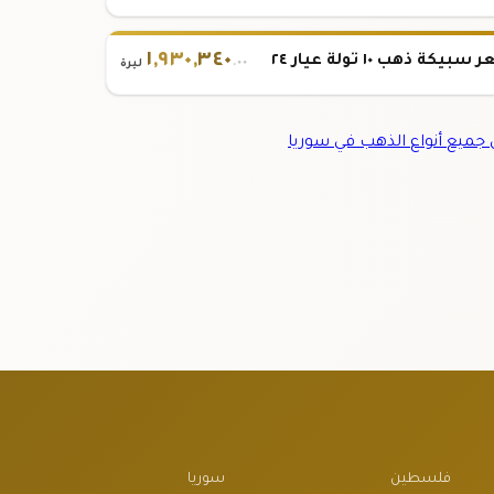
١
,
٩٣٠
,
٣٤٠
بيكة ذهب ١٠ تولة عيار ٢٤
.٠٠
ليرة
ميع أنواع الذهب في سوريا
فلسطين
سوريا