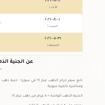
٠٢-٠٨-٢٠٢٦
٠
.٠٠
↓
الأحد
٠١-٠٨-٢٠٢٦
٠
.٠٠
↑
السبت
٣١-٠٧-٢٠٢٦
٠
.٠٠
↓
الجمعة
٣٠-٠٧-٢٠٢٦
عن الجنية الذهب عيار 
.٠٠
↑
الخميس
ومباشرة بالليرة سورية.
الجنية الذهب الواحدة = ٨ غرام من ذهب عيار ٢٤