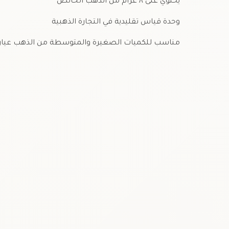
يحتوي على ٨ غرام من الذهب الخالص
وحدة قياس تقليدية في التجارة الذهبية
مناسب للكميات الصغيرة والمتوسطة من الذهب عيار ٢٤…