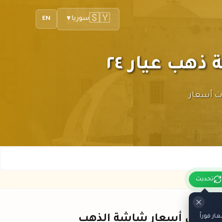
🇸🇾
سوريا
EN
▼
هب عيار ٢٤. نوفر لك أحدث أسعار
تحديث
ر فوراً
باقي أسعار شاشة الذهب