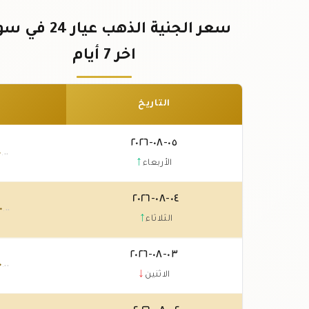
سعر الجنية الذهب عيار 4
اخر 7 أيام
التاريخ
٠٥-٠٨-٢٠٢٦
٠
.٠٠
↑
الأربعاء
٠٤-٠٨-٢٠٢٦
٠
.٠٠
↑
الثلاثاء
٠٣-٠٨-٢٠٢٦
٠
.٠٠
↓
الاثنين