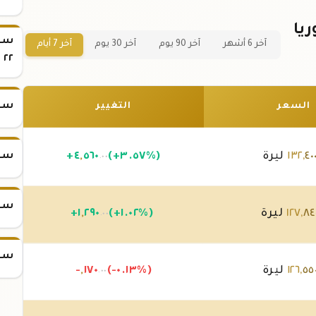
2 في سوريا
سعر
آخر 6 أشهر
آخر 90 يوم
آخر 30 يوم
آخر 7 أيام
٢٢
سعر
السعر
التغيير
سعر
٤٠
,
١٣٢
ليرة
(+٣.٥٧%)
٥٦٠
,
٤
+
.٠٠
سعر
٨٤
,
١٢٧
ليرة
(+١.٠٢%)
٢٩٠
,
١
+
.٠٠
سعر
٥٥
,
١٢٦
ليرة
(-٠.١٣%)
١٧٠
,
-
.٠٠