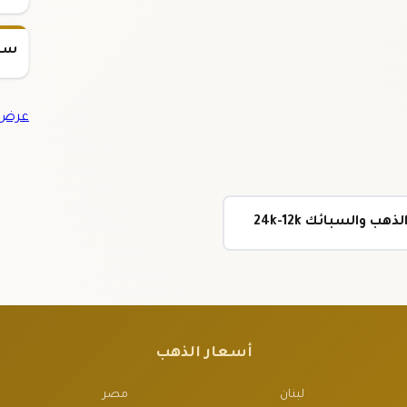
سعر س
عرض ج
 والسبائك 24k-12k
أسعار الذهب
لبنان
مصر