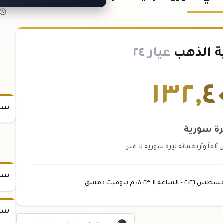
ة الذهب
عيار ٢٤
١٣٢
,
٤
سعر
رة سورية
 ألفاً وأربعمائة ليرة سورية لا غير
سعر
غسطس
٢٠٢٦ -
الساعة
٠٨:٢٣
:١١
م
بتوقيت دمشق
سعر