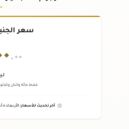
سعر الجني
٠٠
.٠٠
لي
فقط مائة واثنان وثلاثون
آخر تحديث
للأسعار
:
الأربعاء ٠٥
أ