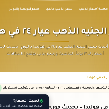
حاسبة أسعار الذهب
سعر الذهب عالميا
سعر الاونصة بالدولار
يه الذهب عيار ٢٤ في هولندا
اطلع على أحدث سعر الجنيه الذهب عيار ٢٤ في هولندا باليورو.
أسعار للـ٣٠ يوماً الماضية، ورسم بياني يوضح الاتجاهات.
ندا
ث
للأسعار
:
الجمعة ٠٧
أغسطس
٢٠٢٦ -
الساعة
٠٧:٠٥
:١٨
ص
بتوقيت أمستردام
تحديث الأسعار؟
اضغط هنا للحصول على أحدث الأس