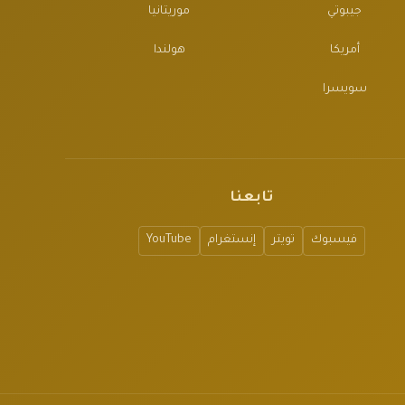
جيبوتي
موريتانيا
أمريكا
هولندا
سويسرا
تابعنا
فيسبوك
تويتر
إنستغرام
YouTube