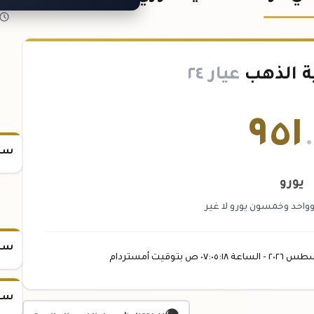
ة الذهب
عيار ٢٤
٩٥١
سعر
يورو
احد وخمسون يورو لا غير
سعر
سطس
٢٠٢٦ -
الساعة
٠٧:٠٥
:١٨
ص
بتوقيت أمستردام
سعر