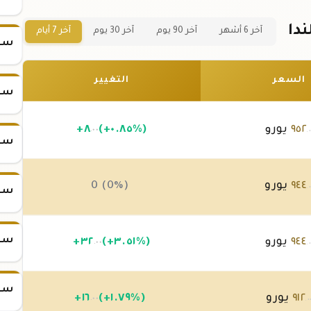
آخر 6 أشهر
آخر 90 يوم
آخر 30 يوم
آخر 7 أيام
سعر س
السعر
التغيير
سعر س
٩٥٢
يورو
(+٠.٨٥%)
٨
+
.٠٠
.٠
سعر س
٩٤٤
يورو
0 (0%)
.
سعر س
سعر س
٩٤٤
يورو
(+٣.٥١%)
٣٢
+
.٠٠
.٠
سعر س
٩١٢
يورو
(+١.٧٩%)
١٦
+
.٠٠
.٠