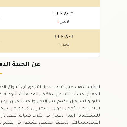
٠٣-٠٨-٢٠٢٦
٠٠
↓
الاثنين
٠٢-٠٨-٢٠٢٦
٠
→
الأحد
٠١-٠٨-٢٠٢٦
عن الجنية الذهب عيار ٤
٠
→
السبت
البلدان، حيث يُمكن تحويل السعر إلى أي عملة باستخدا
الأوقية.,يساهم التحديث اللحظي للأسعار في تقديم