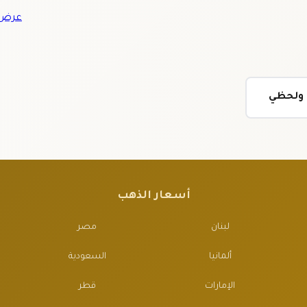
عرض ج
ي ولحظي
أسعار الذهب
لبنان
مصر
ألمانيا
السعودية
الإمارات
قطر