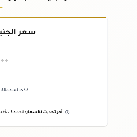
سعر الجني
.٠٠
فقط تسعمائة وو
آخر تحديث
للأسعار
:
الجمعة ٠٧
أغ