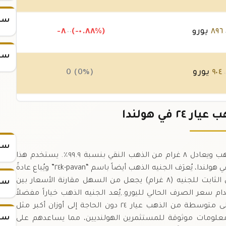
سعر س
٨٩٦
يورو
(-٠.٨٨%)
-٨
.٠٠
.
سعر س
٩٠٤
يورو
0 (0%)
.٠
٩٠٤
يورو
0 (0%)
٢ في هولندا
.٠
سعر
الجنيه الذهب عيار ٢٤ هو معيار تقليدي في أسواق الذهب ويعادل ٨ غرام من الذهب النقي بنسبة ٩٩.٩٪. يستخدم هذا
المعيار لحساب الأسعار بدقة في المعاملات اليومية.,في هولندا، يُعرَف الجنيه الذهب أيضاً باسم “pavan-٢٤k” ويُباع عادةً
باليورو لتسهيل الفهم بين التجار والمستثمرين.,الوزن الثابت للجنيه (٨ غرام) يجعل من السهل مقارنة الأسعار بين
سعر
م سعر الصرف الحالي لليورو.,يُعد الجنيه الذهب خياراً مفضلاً
للمستثمرين الذين يرغبون في شراء كميات صغيرة إلى متوسطة من الذهب عيار ٢٤ دون الحاجة إلى أوزان أكبر مثل
سعر
 معلومات موثوقة للمستثمرين الهولنديين، مما يساعدهم على