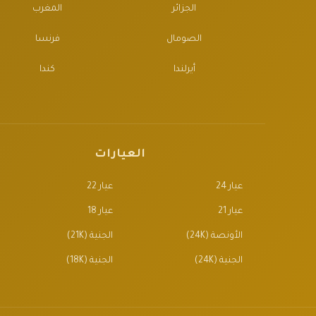
الجزائر
المغرب
الصومال
فرنسا
أيرلندا
كندا
العيارات
عيار 24
عيار 22
عيار 21
عيار 18
الأونصة (24K)
الجنية (21K)
الجنية (24K)
الجنية (18K)