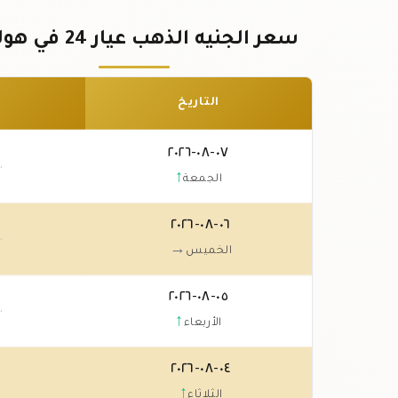
سعر الجنيه الذهب عيار 24 في هولندا
التاريخ
٠٧-٠٨-٢٠٢٦
٠
↑
الجمعة
٠٦-٠٨-٢٠٢٦
٠٠
→
الخميس
٠٥-٠٨-٢٠٢٦
٠
↑
الأربعاء
٠٤-٠٨-٢٠٢٦
٠
↑
الثلاثاء