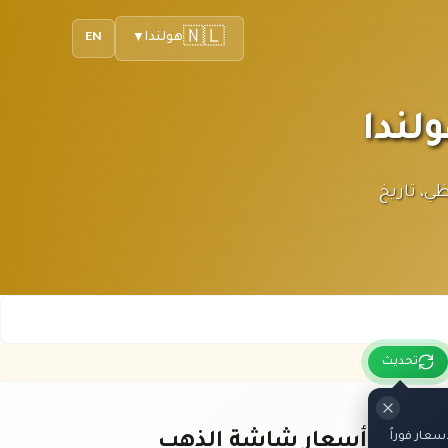
🇳🇱
هولندا
EN
▼
 تحديث لحظي، تاريخ
تحديث
عار فوراً
باقي أسعار شاشة الذهب