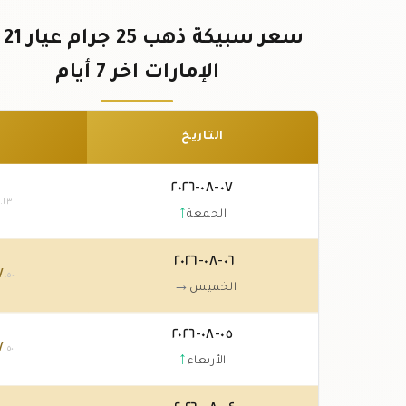
سعر 
الإمارات اخر 7 أيام
التاريخ
٠٧-٠٨-٢٠٢٦
.١٣
↑
الجمعة
٠٦-٠٨-٢٠٢٦
٧
.٥٠
→
الخميس
٠٥-٠٨-٢٠٢٦
٧
.٥٠
↑
الأربعاء