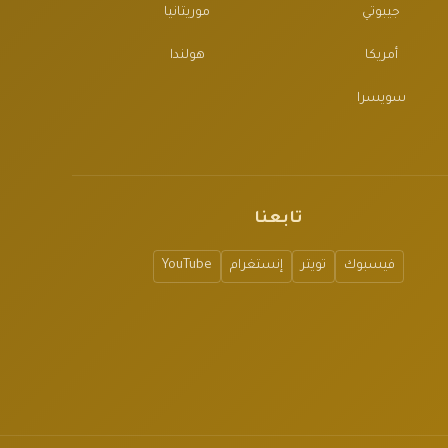
جيبوتي
موريتانيا
أمريكا
هولندا
سويسرا
تابعنا
فيسبوك
تويتر
إنستغرام
YouTube