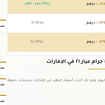
٥٦
,
١٠
درهم
(+١.٢٦%)
١٣١
+
.٢٥
٤٣
,
١٠
درهم
0 (0%)
سعر
٤٣
,
١٠
درهم
0 (0%)
٤٣
,
١٠
درهم
(-٠.٢١%)
-٢١
.٨٨
سعر
 ٢٥ جرام عيار ٢١ في الإمارات اليوم. نوفر لك أحدث أسعار الذهب في الإمارات بتحديثات دقيقة
سعر
سعر