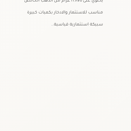
يحتوي على ٢١.٨٧٥ غرام من الذهب الخالص
مناسب للاستثمار والادخار بكميات كبيرة
سبيكة استثمارية قياسية…