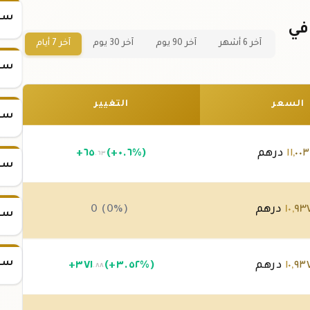
سعر
سبيكة ذهب 25 جرام عيار 21 في
آخر 6 أشهر
آخر 90 يوم
آخر 30 يوم
آخر 7 أيام
سعر
السعر
التغيير
سعر
٠٠٣
,
١١
درهم
(+٠.٦%)
٦٥
+
.٦٣
سعر
٩٣
,
١٠
درهم
0 (0%)
سعر
سعر
٩٣
,
١٠
درهم
(+٣.٥٢%)
٣٧١
+
.٨٨