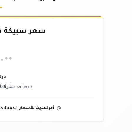
سعر سبيكة ذهب ٢٥
.٠٠
دره
فقط أحد عشر ألفاً 
آخر تحديث
للأسعار
:
الجمعة ٠٧