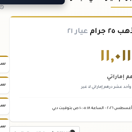
 جرام
عيار ٢١
١١
,
٠١١
سعر س
م إماراتي
سعر س
وأحد عشر درهم إماراتي لا غير
سعر س
أغسطس
٢٠٢٦ -
الساعة
١٠:٠٥
:١٨
ص
بتوقيت دبي
سعر س