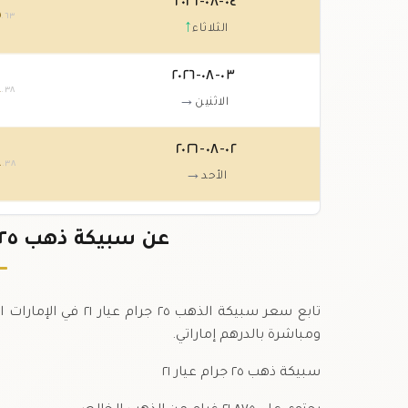
٠٤-٠٨-٢٠٢٦
٥
.٦٣
↑
الثلاثاء
٠٣-٠٨-٢٠٢٦
٤
.٣٨
→
الاثنين
٠٢-٠٨-٢٠٢٦
٤
.٣٨
→
الأحد
٠١-٠٨-٢٠٢٦
٤
عن سبيكة ذهب ٢٥ جرام عيار ٢١ في الإمارات
.٣٨
↓
السبت
تابع سعر سبيكة الذهب
ومباشرة بالدرهم إماراتي.
سبيكة ذهب ٢٥ جرام عيار ٢١