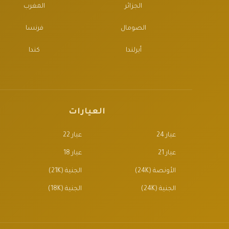
الجزائر
المغرب
الصومال
فرنسا
أيرلندا
كندا
العيارات
عيار 24
عيار 22
عيار 21
عيار 18
الأونصة (24K)
الجنية (21K)
الجنية (24K)
الجنية (18K)