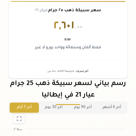
سعر سبيكة ذهب ٢٥ جرام
عيار ٢١
٢
,
٦٠١
.٠٠
يورو
فقط ألفان وستمائة وواحد يورو لا غير
آخر تحديث
:
الجمعة ٠٧
٢٠٢٦ -
/٠٨/
٠٧:٠٥
ص
رسم بياني لسعر سبيكة ذهب 25 جرام
عيار 21 في إيطاليا
آخر 6 أشهر
آخر 90 يوم
آخر 30 يوم
آخر 7 أيام
٢٬٦٥٠٫٠٠