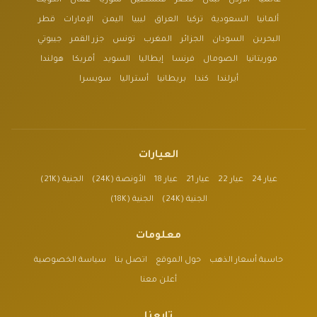
عالمياً
الأردن
لبنان
مصر
فلسطين
سوريا
عُمان
الكويت
ألمانيا
السعودية
تركيا
العراق
ليبيا
اليمن
الإمارات
قطر
البحرين
السودان
الجزائر
المغرب
تونس
جزر القمر
جيبوتي
موريتانيا
الصومال
فرنسا
إيطاليا
السويد
أمريكا
هولندا
أيرلندا
كندا
بريطانيا
أستراليا
سويسرا
العيارات
عيار 24
عيار 22
عيار 21
عيار 18
الأونصة (24K)
الجنية (21K)
الجنية (24K)
الجنية (18K)
معلومات
حاسبة أسعار الذهب
حول الموقع
اتصل بنا
سياسة الخصوصية
أعلن معنا