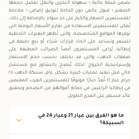
يضمن قيمة عالية.,• سهولة التخزين والنقل بفضل حجمها
الصغير.,• قبول عالمي دون الحاجة لتوثيق إضافي.,• ملاءمة
للمستثمرين الصغار والكبار على حد سواء.,بالإضافة إلى ذلك،
يُمكن للمستثمرين الاستفادة من تقارير الأسعار اليومية التي
توفرها المواقع المتخصصة، والتي تُظهر التغيرات اللحظية
للسعر وتساعد على اتخاذ قرارات شراء أو بيع دقيقة.,في
إيطاليا، يُراعى المستثمرون أيضاً الضرائب المطبقة على
صفقات الذهب، والتي قد تختلف بحسب حجم الاستثمار
وإستراتيجية الخروج. لذلك يُنصح بالتشاور مع مستشار
مالي قبل تنفيذ عمليات كبيرة.,بشكل عام، سبيكة الذهب ٢٥
جرام عيار ٢١ تُعدّ خيارًا موثوقًا للمستثمرين العرب المقيمين
في إيطاليا الراغبين في حماية أموالهم من التضخم وتحقيق
عائد مستقر على المدى الطويل.
ما هو الفرق بين عيار 21 وعيار 24 في
السبيكة؟