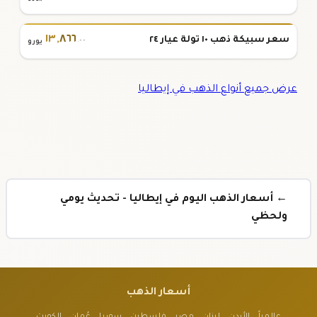
١٣
,
٨٦٦
سعر سبيكة ذهب ١٠ تولة عيار ٢٤
.٠٠
يورو
عرض جميع أنواع الذهب في إيطاليا
← أسعار الذهب اليوم في إيطاليا - تحديث يومي
ولحظي
أسعار الذهب