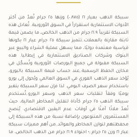
سبيكة الذهب بعيار ٢١ (٠.٨٧٥) وزنها ٢٥ جرام تُعدّ من أكثر
الأدوات الاستثمارية استقراراً في السوق الأوروبية. تُعادل هذه
السبيكة تقريباً ٢١.٩ جرام من الذهب الخالص، ما يضمن قيمة
ثابتة مقارنة بالعملات.,تتميز سبيكة ٢٥ جرام عيار ٢١ بكونها
قياسية معتمدة دوليًا، مما يسهل عملية الشراء والبيع عبر
البنوك وشركات الصناديق الاستثمارية في إيطاليا. هذه
السبيكة مقبولة في جميع البورصات الأوروبية وتُسجَّل في
مخازن الحفظ الرسمية.,عند حساب قيمة السبيكة باليورو،
يُؤخذ سعر الذهب الفوري في السوق العالمي ويُحول إلى يورو
باستخدام سعر الصرف اليومي. لذا فإن سعر السبيكة يتغير
يوميًا وفقاً لتقلبات سعر الذهب وسعر اليورو.,تُستخدم
سبيكة الذهب ٢٥ جرام كأداة لتقليل المخاطر المالية، حيث
تُعدّ ملاذًا آمنًا في أوقات عدم اليقين الاقتصادي. يُنصح
المستثمرون المتنوعون بإضافة نسبة من هذه السبيكة إلى
محفظتهم لتوازن المخاطر والعوائد.,من أهم مميزات سبيكة
عيار ٢١ وزن ٢٥ جرام:,• احتواء ٢١.٩ جرام من الذهب الخالص، ما