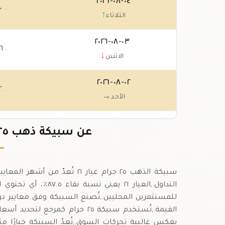
٠٤-٠٨-٢٠٢٦
٠
.٠٠
↑
الثلاثاء
٠٣-٠٨-٢٠٢٦
٦
.٠٠
↓
الاثنين
٠٢-٠٨-٢٠٢٦
٢
.٠٠
→
الأحد
٠١-٠٨-٢٠٢٦
٢
عن سبيكة ذهب ٢٥ جرام عيار ٢١ في المغرب
.٠٠
↓
السبت
سبيكة الذهب ٢٥ جرام عيار ٢١ 
للمستثمرين المحليين.,تُصنع السبيكة وفق معايير دو
القيمة.,تُستخدم سبيكة ٢٥ جرام ك
يعكس غالبية تحركات السوق.,تُعدّ السبيكة خيارًا مثا