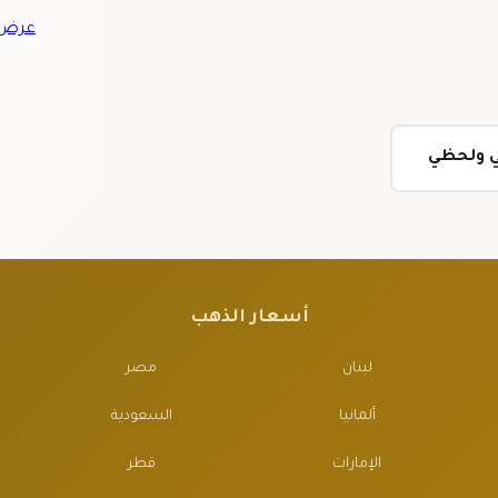
عرض ج
ي ولحظي
أسعار الذهب
لبنان
مصر
ألمانيا
السعودية
الإمارات
قطر