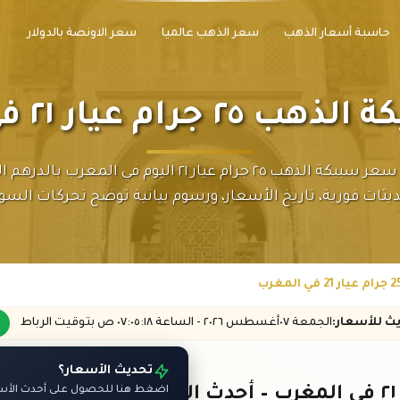
حاسبة أسعار الذهب
سعر الذهب عالميا
سعر الاونصة بالدولار
ام عيار ٢١ في المغرب
اكتشف سعر سبيكة الذهب ٢٥ جرام عيار ٢١ اليوم في المغرب ب
يثات فورية، تاريخ الأسعار، ورسوم بيانية توضح تحركات السو
يث
للأسعار
:
الجمعة ٠٧
أغسطس
٢٠٢٦ -
الساعة
٠٧:٠٥
:١٨
ص
بتوقيت الرباط
تحديث الأسعار؟
اضغط هنا للحصول على أحدث الأسعا