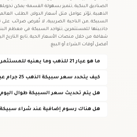
الصناديق البنكية.,تتميز بسهولة القسمة؛ يمكن تحوي
الذهبية.,تؤثر عوامل مثل أسعار الدولار، الطلب العا
السبيكة.,من الناحية الضريبية، لا تُفرض ضرائب على ت
جاذبيتها للمستثمرين.,تتواجد السبيكة في معظم البن
شفافة من خلال منصات الأسعار الحية.,تابع التاريخ اليو
أفضل أوقات الشراء أو البيع.
ما هو عيار 21 للذهب وما يعنيه للمستثمر؟
كيف يتحدد سعر سبيكة الذهب 25 جرام عيار 21 في المغرب؟
هل يتم تحديث سعر السبيكة طوال اليوم؟
هل هناك رسوم إضافية عند شراء سبيكة الذهب 5