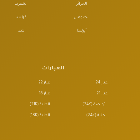
الجزائر
المغرب
الصومال
فرنسا
أيرلندا
كندا
العيارات
عيار 24
عيار 22
عيار 21
عيار 18
الأونصة (24K)
الجنية (21K)
الجنية (24K)
الجنية (18K)