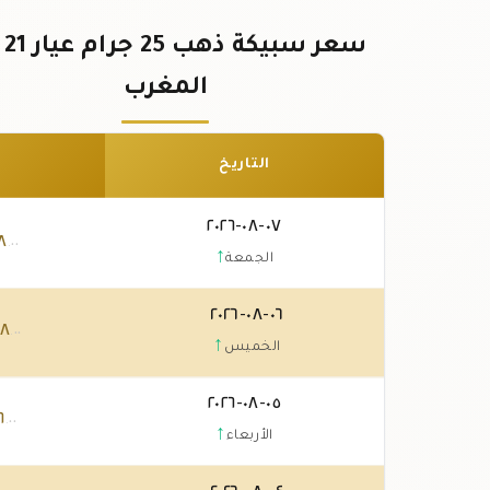
سعر 
المغرب
التاريخ
٠٧-٠٨-٢٠٢٦
٨
.٠٠
↑
الجمعة
٠٦-٠٨-٢٠٢٦
٨
.٠٠
↑
الخميس
٠٥-٠٨-٢٠٢٦
٦
.٠٠
↑
الأربعاء