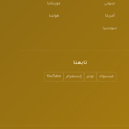
جيبوتي
موريتانيا
أمريكا
هولندا
سويسرا
تابعنا
فيسبوك
تويتر
إنستغرام
YouTube