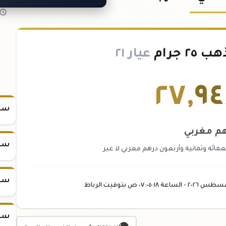
 جرام
عيار ٢١
٢٧
,
٩
سعر س
هم مغربي
سعر س
ئة وثمانية وأربعون درهم مغربي لا غير
سعر س
غسطس
٢٠٢٦ -
الساعة
٠٧:٠٥
:١٨
ص
بتوقيت الرباط
سعر س