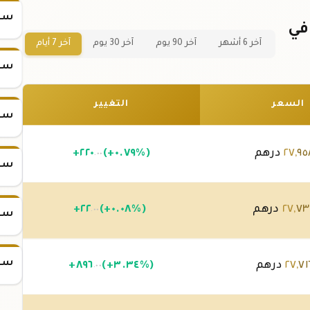
سعر
سبيكة ذهب 25 جرام عيار 21 في
آخر 6 أشهر
آخر 90 يوم
آخر 30 يوم
آخر 7 أيام
سعر
السعر
التغيير
سعر
٩٥
,
٢٧
درهم
(+٠.٧٩%)
٢٢٠
+
.٠٠
سعر
٧٣
,
٢٧
درهم
(+٠.٠٨%)
٢٢
+
.٠٠
سعر
سعر
٧١
,
٢٧
درهم
(+٣.٣٤%)
٨٩٦
+
.٠٠