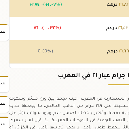
٨٢
,
٢٦
درهم
(+١.٠٧%)
٢٨٤
+
.٠٠
٥٣
,
٢٦
درهم
(-٠.٣٢%)
-٨٦
.٠٠
سعر
٦٢
,
٢٦
درهم
0 (0%)
٦٢
,
٢٦
درهم
(-٠.١٧%)
-٤٤
.٠٠
سعر
تُعدّ من أشهر المعايير الاستثمارية في المغرب، حيث تجمع بين وزن ملائم وسهولة
سعر
التداول.,العيار ٢١ يعني نسبة نقاء ٨٧.٥٪، أي تحتوي السبيكة على ٢١.٩ غرام من الذهب الخالص، ما يجعلها جذابة
لية دقيقة، وتُختبر بانتظام لضمان عدم وجود شوائب تؤثر على
مرجع لتحديد أسعار الذهب اليومية في البورصات المغربية، لذا فإن تغير سعرها
سعر
ليًا للحفظ طويل الأمد، إذ يمكن تخزينها بأمان في الخزائن أو