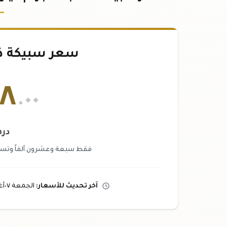
سعر سبيكة ذهب ٢٥
٤٨
.٠٠
در
فقط سبعة وعشرون ألفاً وتسعما
آخر تحديث
للأسعار
:
الجمعة ٠٧
أ