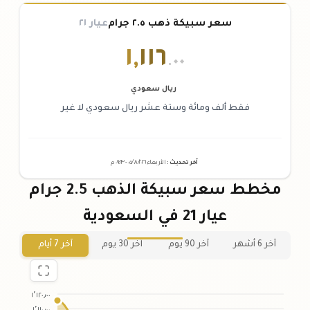
سعر سبيكة ذهب ٢.٥ جرام
عيار ٢١
١
,
١١٦
.٠٠
ريال سعودي
فقط ألف ومائة وستة عشر ريال سعودي لا غير
آخر تحديث
:
الأربعاء ٠٥
٢٠٢٦ -
/٠٨/
٠٩:٢٣
م
مخطط سعر سبيكة الذهب 2.5 جرام
عيار 21 في السعودية
آخر 6 أشهر
آخر 90 يوم
آخر 30 يوم
آخر 7 أيام
١٬١٢٠٫٠٠
١٬١١٠٫٠٠