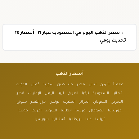
← سعر الذهب اليوم في السعودية عيار ٢١ | أسعار ٢٤
تحديث يومي
أسعار الذهب
عالمياً
الأردن
لبنان
مصر
فلسطين
سوريا
عُمان
الكويت
ألمانيا
السعودية
تركيا
العراق
ليبيا
اليمن
الإمارات
قطر
البحرين
السودان
الجزائر
المغرب
تونس
جزر القمر
جيبوتي
موريتانيا
الصومال
فرنسا
إيطاليا
السويد
أمريكا
هولندا
أيرلندا
كندا
بريطانيا
أستراليا
سويسرا