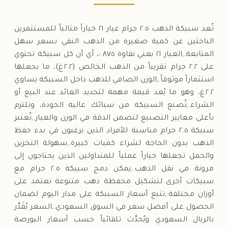
تُعد سبيكة الذهب ٢.٥ جرام عيار ٢١ خياراً مثالياً للمستثمرين
الباحثين عن كمية صغيرة من الذهب النقي بسعر سهل
المتابعة.,العيار ٢١ يعني نقاوة ٠.٨٧٥، أي أن كل سبيكة تحتوي
على ٢.٢ جرام تقريباً من الذهب الخالص (٢.٢ غ)، ما يجعلها
استثماراً موثوقاً.,الوزن الصافي للذهب داخل السبيكة يساوي
٢.٢ غ، وهو ما يُعد قيمة مهمة لتحديد العائد عند البيع أو
الشراء.,تُصنع السبيكة من سبائك عالية الجودة، وتلتزم
بأعلى معايير التصنيع لتضمن الدقة في الوزن والعيار.,تُعتبر
سبيكة ٢.٥ جرام مناسبة للأفراد الذين يرغبون في بدء حفظ
الذهب بدون الحاجة لشراء كميات كبيرة.,سهولة التخزين
والحمل تجعلها خياراً عملياً للمتداولين الذين يحتاجون إلى
مرونة في نقل الذهب.,يمكن دمج سبيكة ٢.٥ جرام مع
سبيكات أخرى لتشكيل محفظة ذهب متنوعة تعتمد على
أوزان مختلفة.,تتبع أسعار السبيكة على مدار اليوم لضمان
الحصول على أفضل سعر في السوق السعودي.,السعر يُقَدَّر
بالريال السعودي ويُحدَّث تلقائياً حسب أسعار البورصة