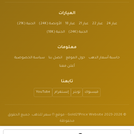
العيارات
عيار 24
عيار 22
عيار 21
عيار 18
الأونصة (24K)
الجنية (21K)
الجنية (24K)
الجنية (18K)
معلومات
حاسبة أسعار الذهب
حول الموقع
اتصل بنا
سياسة الخصوصية
أعلن معنا
تابعنا
فيسبوك
تويتر
إنستغرام
YouTube
© 2023-2026 Gold21Price Website - موقع ٢١ سعر للذهب. جميع الحقوق
محفوظة
الموقع للأغراض الإعلامية فقط وليس نصيحة مالية.