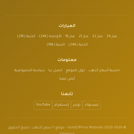
العيارات
عيار 24
عيار 22
عيار 21
عيار 18
الأونصة (24K)
الجنية (21K)
الجنية (24K)
الجنية (18K)
معلومات
حاسبة أسعار الذهب
حول الموقع
اتصل بنا
سياسة الخصوصية
أعلن معنا
تابعنا
فيسبوك
تويتر
إنستغرام
YouTube
© 2023-2026 Gold21Price Website - موقع ٢١ سعر للذهب. جميع الحقوق