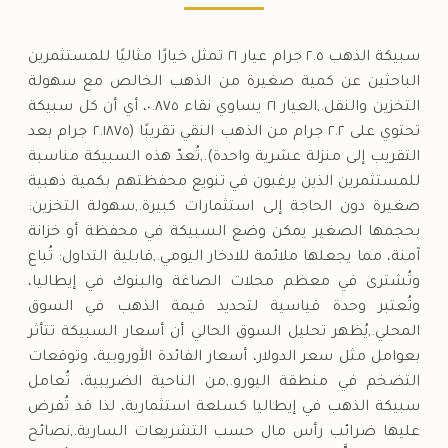
سبيكة الذهب ٢.٥ جرام عيار ٢١ تمثل خيارًا مثاليًا للمستثمرين
الباحثين عن كمية صغيرة من الذهب الخالص مع سهولة
التخزين والنقل.,العيار ٢١ يساوي نقاء ٠.٨٧٥، أي أن كل سبيكة
تحتوي على ٢.٢ جرام من الذهب النقي تقريبًا (٢.١٨٧٥ جرام بعد
التقريب إلى منزلة عشرية واحدة).,تُعدّ هذه السبيكة مناسبة
للمستثمرين الذين يرغبون في تنويع محفظتهم بكمية ذهبية
صغيرة دون الحاجة إلى استثمارات كبيرة.,سهولة التخزين:
بحجمها الصغير يمكن وضع السبيكة في محفظة أو خزانة
آمنة، مما يجعلها ملائمة للادخار اليومي.,قابلية التداول: تُباع
وتُشترى في معظم محلات الصاغة والبنوك في إيطاليا،
وتُعتبر وحدة قياسية لتحديد قيمة الذهب في السوق
المحلي.,يُظهر تحليل السوق الحالي أن أسعار السبيكة تتأثر
بعوامل مثل سعر الدولار، أسعار الفائدة الأوروبية، وتوقعات
التضخم في منطقة اليورو.,من الناحية الضريبية، تُعامل
سبيكة الذهب في إيطاليا كسلعة استثمارية، لذا قد تُفرض
عليها ضرائب رأس مال حسب التشريعات السارية.,نصائح