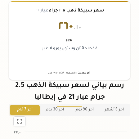
سعر سبيكة ذهب ٢.٥ جرام
عيار ٢١
٢٦٠
.١٠
يورو
فقط مائتان وستون يورو لا غير
آخر تحديث
:
الجمعة ٠٧
٢٠٢٦ -
/٠٨/
٠٧:٠٥
ص
رسم بياني لسعر سبيكة الذهب 2.5
جرام عيار 21 في إيطاليا
آخر 6 أشهر
آخر 90 يوم
آخر 30 يوم
آخر 7 أيام
٢٦٥٫٠٠