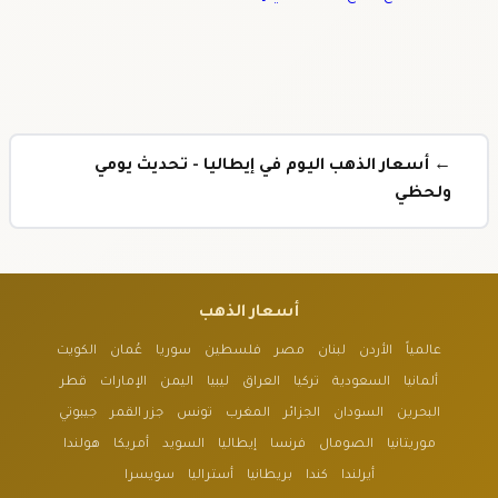
← أسعار الذهب اليوم في إيطاليا - تحديث يومي
ولحظي
أسعار الذهب
عالمياً
الأردن
لبنان
مصر
فلسطين
سوريا
عُمان
الكويت
ألمانيا
السعودية
تركيا
العراق
ليبيا
اليمن
الإمارات
قطر
البحرين
السودان
الجزائر
المغرب
تونس
جزر القمر
جيبوتي
موريتانيا
الصومال
فرنسا
إيطاليا
السويد
أمريكا
هولندا
أيرلندا
كندا
بريطانيا
أستراليا
سويسرا