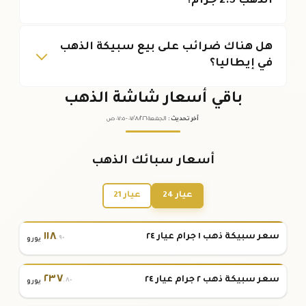
الذهب 2.5 جرام؟
هل هناك ضرائب على بيع سبيكة الذهب
في إيطاليا؟
باقي أسعار شاشة الذهب
آخر تحديث
:
الجمعة ٠٧
٢٠٢٦ -
/٠٨/
٠٧:٠٥
ص
أسعار سبائك الذهب
عيار 24
عيار 21
١١٨
سعر سبيكة ذهب ١ جرام عيار ٢٤
.٩٠
يورو
٢٣٧
سعر سبيكة ذهب ٢ جرام عيار ٢٤
.٨٠
يورو