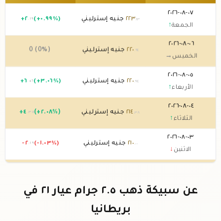
٠٧-٠٨-٢٠٢٦
٢٢٣
جنيه إسترليني
(+٠.٩٩%)
٢
+
.١٩
.١٣
الجمعة
↑
٠٦-٠٨-٢٠٢٦
٢٢٠
جنيه إسترليني
0 (0%)
.٩٤
الخميس
→
٠٥-٠٨-٢٠٢٦
٢٢٠
جنيه إسترليني
(+٣.٠٦%)
٦
+
.٥٦
.٩٤
الأربعاء
↑
٠٤-٠٨-٢٠٢٦
٢١٤
جنيه إسترليني
(+٢.٠٨%)
٤
+
.٣٨
.٣٨
الثلاثاء
↑
٠٣-٠٨-٢٠٢٦
٢١٠
جنيه إسترليني
(-١.٠٣%)
-٢
.١٩
.٠٠
الاثنين
↓
٠٢-٠٨-٢٠٢٦
٢١٢
جنيه إسترليني
0 (0%)
.١٩
الأحد
→
عن سبيكة ذهب ٢.٥ جرام عيار ٢١ في
٠١-٠٨-٢٠٢٦
٢١٢
جنيه إسترليني
0 (0%)
.١٩
بريطانيا
السبت
→