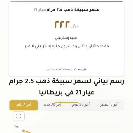
سعر سبيكة ذهب ٢.٥ جرام
عيار ٢١
٢٢٢
.٨٠
جنيه إسترليني
فقط مائتان واثنان وعشرون جنيه إسترليني لا غير
آخر تحديث
:
الجمعة ٠٧
٢٠٢٦ -
/٠٨/
٠٦:٠٥
ص
رسم بياني لسعر سبيكة ذهب 2.5 جرام
عيار 21 في بريطانيا
آخر 6 أشهر
آخر 90 يوم
آخر 30 يوم
آخر 7 أيام
٢٢٥٫٠٠