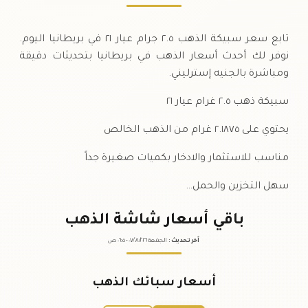
تابع سعر سبيكة الذهب ٢.٥ جرام عيار ٢١ في بريطانيا اليوم.
نوفر لك أحدث أسعار الذهب في بريطانيا بتحديثات دقيقة
ومباشرة بالجنيه إسترليني.
سبيكة ذهب ٢.٥ غرام عيار ٢١
يحتوي على ٢.١٨٧٥ غرام من الذهب الخالص
مناسب للاستثمار والادخار بكميات صغيرة جداً
سهل التخزين والحمل…
باقي أسعار شاشة الذهب
آخر تحديث
:
الجمعة ٠٧
٢٠٢٦ -
/٠٨/
٠٦:٠٥
ص
أسعار سبائك الذهب