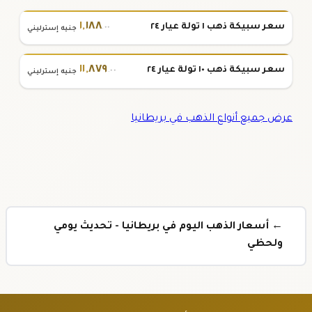
١
,
١٨٨
سعر سبيكة ذهب ١ تولة عيار ٢٤
.٠٠
جنيه إسترليني
١١
,
٨٧٩
سعر سبيكة ذهب ١٠ تولة عيار ٢٤
.٠٠
جنيه إسترليني
عرض جميع أنواع الذهب في بريطانيا
← أسعار الذهب اليوم في بريطانيا - تحديث يومي
ولحظي