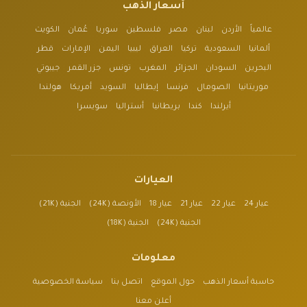
أسعار الذهب
عالمياً
الأردن
لبنان
مصر
فلسطين
سوريا
عُمان
الكويت
ألمانيا
السعودية
تركيا
العراق
ليبيا
اليمن
الإمارات
قطر
البحرين
السودان
الجزائر
المغرب
تونس
جزر القمر
جيبوتي
موريتانيا
الصومال
فرنسا
إيطاليا
السويد
أمريكا
هولندا
أيرلندا
كندا
بريطانيا
أستراليا
سويسرا
العيارات
عيار 24
عيار 22
عيار 21
عيار 18
الأونصة (24K)
الجنية (21K)
الجنية (24K)
الجنية (18K)
معلومات
حاسبة أسعار الذهب
حول الموقع
اتصل بنا
سياسة الخصوصية
أعلن معنا