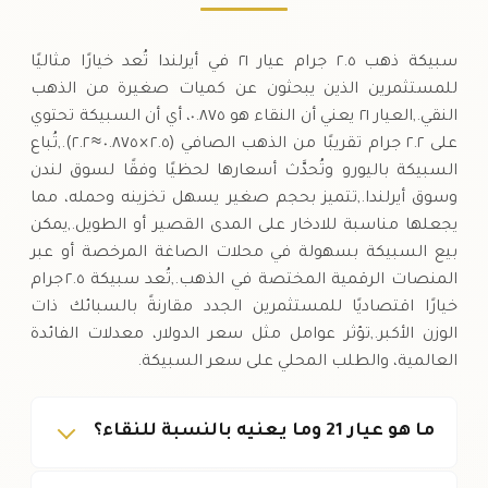
سبيكة ذهب ٢.٥ جرام عيار ٢١ في أيرلندا تُعد خيارًا مثاليًا
للمستثمرين الذين يبحثون عن كميات صغيرة من الذهب
النقي.,العيار ٢١ يعني أن النقاء هو ٠.٨٧٥، أي أن السبيكة تحتوي
على ٢.٢ جرام تقريبًا من الذهب الصافي (٢.٥ × ٠.٨٧٥ ≈ ٢.٢).,تُباع
السبيكة باليورو وتُحدَّث أسعارها لحظيًا وفقًا لسوق لندن
وسوق أيرلندا.,تتميز بحجم صغير يسهل تخزينه وحمله، مما
يجعلها مناسبة للادخار على المدى القصير أو الطويل.,يمكن
بيع السبيكة بسهولة في محلات الصاغة المرخصة أو عبر
المنصات الرقمية المختصة في الذهب.,تُعد سبيكة ٢.٥ جرام
خيارًا اقتصاديًا للمستثمرين الجدد مقارنةً بالسبائك ذات
الوزن الأكبر.,تؤثر عوامل مثل سعر الدولار، معدلات الفائدة
العالمية، والطلب المحلي على سعر السبيكة.
ما هو عيار 21 وما يعنيه بالنسبة للنقاء؟