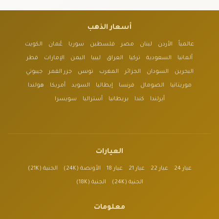
أسعار الذهب
عالمياً
الأردن
لبنان
مصر
فلسطين
سوريا
عُمان
الكويت
ألمانيا
السعودية
تركيا
العراق
ليبيا
اليمن
الإمارات
قطر
البحرين
السودان
الجزائر
المغرب
تونس
جزر القمر
جيبوتي
موريتانيا
الصومال
فرنسا
إيطاليا
السويد
أمريكا
هولندا
أيرلندا
كندا
بريطانيا
أستراليا
سويسرا
العيارات
عيار 24
عيار 22
عيار 21
عيار 18
الأونصة (24K)
الجنية (21K)
الجنية (24K)
الجنية (18K)
معلومات