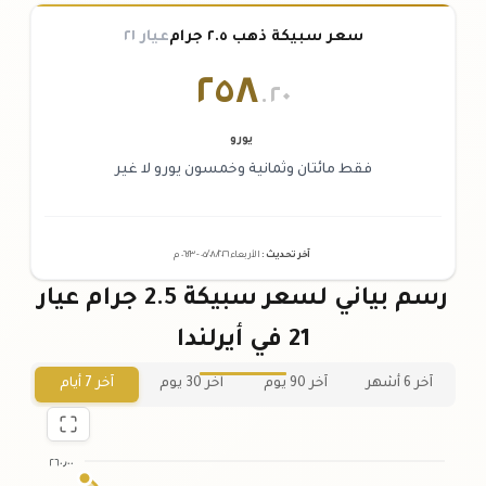
سعر سبيكة ذهب ٢.٥ جرام
عيار ٢١
٢٥٨
.٢٠
يورو
فقط مائتان وثمانية وخمسون يورو لا غير
آخر تحديث
:
الأربعاء ٠٥
٢٠٢٦ -
/٠٨/
٠٦:٢٣
م
رسم بياني لسعر سبيكة 2.5 جرام عيار
21 في أيرلندا
آخر 6 أشهر
آخر 90 يوم
آخر 30 يوم
آخر 7 أيام
٢٦٠٫٠٠