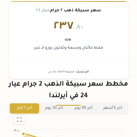
سعر سبيكة ذهب ٢ جرام
عيار ٢٤
٢٣٧
.٨٠
يورو
فقط مائتان وسبعة وثلاثون يورو لا غير
آخر تحديث
:
الجمعة ٠٧
٢٠٢٦ -
/٠٨/
٠٦:٠٥
ص
مخطط سعر سبيكة الذهب 2 جرام عيار
24 في أيرلندا
آخر 6 أشهر
آخر 90 يوم
آخر 30 يوم
آخر 7 أيام
٢٤٠٫٠٠