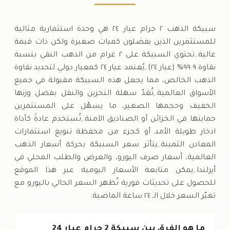
سبيكة الذهب ٢ جرام عيار ٢٤ هي وحدة استثمارية مثالية
للمستثمرين الذين يفضلون كميات صغيرة ولكن ذات قيمة
عالية.,تحتوي السبيكة على ٢ غرام من الذهب النقي بنسبة
نقاوة ٩٩.٩% (عيار ٢٤).,يُعتمد عيار ٢٤ كمعيار دولي لتحديد نقاوة
الذهب الخالص، مما يجعل هذه السبيكة مقبولة في جميع
الأسواق العالمية.,تُعَدّ سهلة التخزين والنقل بفضل وزنها
الخفيف وحجمها الصغير، ما يسهّل على المستثمرين
حمايتها في الخزائن أو الصناديق الآمنة.,تُستخدم عادةً كأداة
ادخار طويلة الأمد أو كجزء من محفظة تنويع استثمارات
المعادن الثمينة.,يتأثر سعر السبيكة بحركة أسعار الذهب
العالمية، أسعار صرف اليورو، والعرض والطلب المحلي في
أيرلندا.,يمكن متابعة الأسعار اليومية عبر هذا الموقع
للحصول على تحديثات فورية تُظهر السعر الحالي باليورو مع
تغيّر السعر خلال الـ ٢٤ ساعة الماضية.
ما هو الفرق بين سبيكة 2 جرام عيار 24