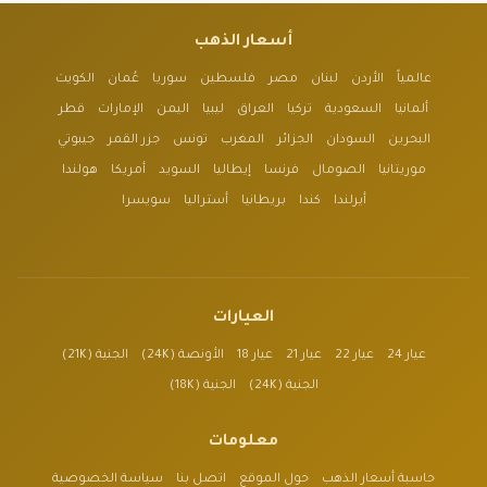
أسعار الذهب
عالمياً
الأردن
لبنان
مصر
فلسطين
سوريا
عُمان
الكويت
ألمانيا
السعودية
تركيا
العراق
ليبيا
اليمن
الإمارات
قطر
البحرين
السودان
الجزائر
المغرب
تونس
جزر القمر
جيبوتي
موريتانيا
الصومال
فرنسا
إيطاليا
السويد
أمريكا
هولندا
أيرلندا
كندا
بريطانيا
أستراليا
سويسرا
العيارات
عيار 24
عيار 22
عيار 21
عيار 18
الأونصة (24K)
الجنية (21K)
الجنية (24K)
الجنية (18K)
معلومات
حاسبة أسعار الذهب
حول الموقع
اتصل بنا
سياسة الخصوصية