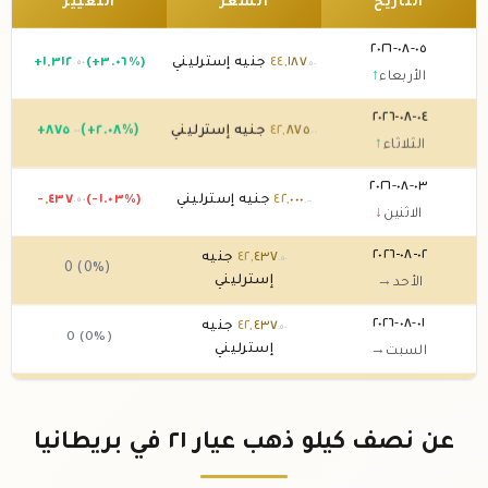
التاريخ
السعر
التغيير
٠٥-٠٨-٢٠٢٦
١٨٧
,
٤٤
جنيه إسترليني
(+٣.٠٦%)
٣١٢
,
١
+
.٥٠
.٥٠
الأربعاء
↑
٠٤-٠٨-٢٠٢٦
٨٧٥
,
٤٢
جنيه إسترليني
(+٢.٠٨%)
٨٧٥
+
.٠٠
.٠٠
الثلاثاء
↑
٠٣-٠٨-٢٠٢٦
٠٠٠
,
٤٢
جنيه إسترليني
(-١.٠٣%)
٤٣٧
,
-
.٥٠
.٠٠
الاثنين
↓
٠٢-٠٨-٢٠٢٦
٤٣٧
,
٤٢
جنيه
.٥٠
0 (0%)
إسترليني
الأحد
→
٠١-٠٨-٢٠٢٦
٤٣٧
,
٤٢
جنيه
.٥٠
0 (0%)
إسترليني
السبت
→
٣١-٠٧-٢٠٢٦
٤٣٧
,
٤٢
جنيه
.٥٠
-
,
٨٧٥
(-٢.٠٢%)
.٠٠
إسترليني
الجمعة
↓
عن نصف كيلو ذهب عيار ٢١ في بريطانيا
٣٠-٠٧-٢٠٢٦
٣١٢
,
٤٣
جنيه إسترليني
(+٢.٠٦%)
٨٧٥
+
.٠٠
.٥٠