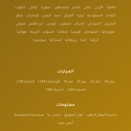
عالمياً
الأردن
لبنان
مصر
فلسطين
سوريا
عُمان
الكويت
ألمانيا
السعودية
تركيا
العراق
ليبيا
اليمن
الإمارات
قطر
البحرين
السودان
الجزائر
المغرب
تونس
جزر القمر
جيبوتي
موريتانيا
الصومال
فرنسا
إيطاليا
السويد
أمريكا
هولندا
أيرلندا
كندا
بريطانيا
أستراليا
سويسرا
العيارات
عيار 24
عيار 22
عيار 21
عيار 18
الأونصة (24K)
الجنية (21K)
الجنية (24K)
الجنية (18K)
معلومات
حاسبة أسعار الذهب
حول الموقع
اتصل بنا
سياسة الخصوصية
أعلن معنا