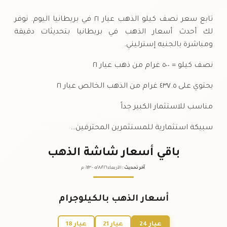
الخميس
↑
تابع سعر نصف كيلو الذهب عيار ٢١ في بريطانيا اليوم. نوفر
لك أحدث أسعار الذهب في بريطانيا بتحديثات دقيقة
ومباشرة بالجنيه إسترليني.
نصف كيلو = ٥٠٠ غرام من ذهب عيار ٢١
يحتوي على ٤٣٧.٥ غرام من الذهب الخالص عيار ٢١
مناسب للاستثمار الكبير جداً
سبيكة استثمارية للمستثمرين المحترفين…
باقي أسعار شاشة الذهب
آخر تحديث
:
الأربعاء ٠٥
٢٠٢٦ -
/٠٨/
٠٦:٢٣
م
أسعار الذهب بالكيلوجرام
عيار 24
عيار 21
عيار 18