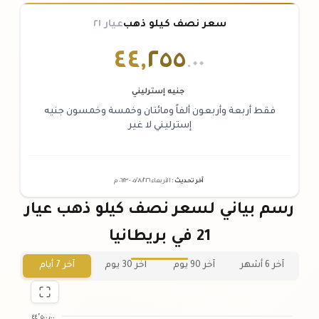
سعر نصف كيلو ذهب
عيار ٢١
٤٤
,
٢٥٥
.٠٠
جنيه إسترليني
فقط أربعة وأربعون ألفاً ومائتان وخمسة وخمسون جنيه
إسترليني لا غير
آخر تحديث
:
الأربعاء ٠٥
٢٠٢٦ -
/٠٨/
٠٦:٢٣
م
رسم بياني لسعر نصف كيلو ذهب عيار
21 في بريطانيا
آخر 6 أشهر
آخر 90 يوم
آخر 30 يوم
آخر 7 أيام
٤٤٬٥٠٠٫٠٠