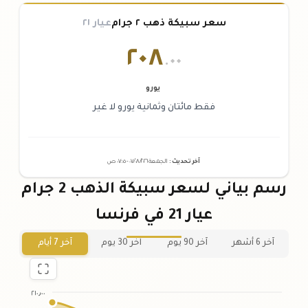
سعر سبيكة ذهب ٢ جرام
عيار ٢١
٢٠٨
.٠٠
يورو
فقط مائتان وثمانية يورو لا غير
آخر تحديث
:
الجمعة ٠٧
٢٠٢٦ -
/٠٨/
٠٧:٠٥
ص
رسم بياني لسعر سبيكة الذهب 2 جرام
عيار 21 في فرنسا
آخر 6 أشهر
آخر 90 يوم
آخر 30 يوم
آخر 7 أيام
٢١٠٫٠٠