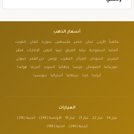
ولحظي
أسعار الذهب
عالمياً
الأردن
لبنان
مصر
فلسطين
سوريا
عُمان
الكويت
ألمانيا
السعودية
تركيا
العراق
ليبيا
اليمن
الإمارات
قطر
البحرين
السودان
الجزائر
المغرب
تونس
جزر القمر
جيبوتي
موريتانيا
الصومال
فرنسا
إيطاليا
السويد
أمريكا
هولندا
أيرلندا
كندا
بريطانيا
أستراليا
سويسرا
العيارات
عيار 24
عيار 22
عيار 21
عيار 18
الأونصة (24K)
الجنية (21K)
الجنية (24K)
الجنية (18K)