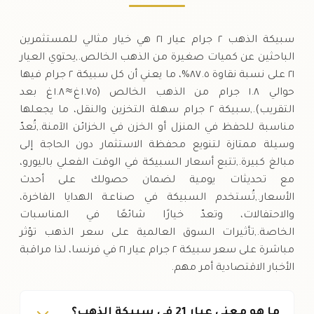
سبيكة الذهب ٢ جرام عيار ٢١ هي خيار مثالي للمستثمرين
الباحثين عن كميات صغيرة من الذهب الخالص.,يحتوي العيار
٢١ على نسبة نقاوة ٨٧.٥%، ما يعني أن كل سبيكة ٢ جرام فيها
حوالي ١.٨ جرام من الذهب الخالص (١.٧٥ غ ≈ ١.٨ غ بعد
التقريب).,سبيكة ٢ جرام سهلة التخزين والنقل، ما يجعلها
مناسبة للحفظ في المنزل أو الخزن في الخزائن الآمنة.,تُعدّ
وسيلة ممتازة لتنويع محفظة الاستثمار دون الحاجة إلى
مبالغ كبيرة.,تتبع أسعار السبيكة في الوقت الفعلي باليورو،
مع تحديثات يومية لضمان حصولك على أحدث
الأسعار.,تُستخدم السبيكة في صناعـة الهدايا الفاخرة،
والاحتفالات، وتعدّ خيارًا شائعًا في المناسبات
الخاصة.,تأثيرات السوق العالمية على سعر الذهب تؤثر
مباشرة على سعر سبيكة ٢ جرام عيار ٢١ في فرنسا، لذا مراقبة
الأخبار الاقتصادية أمر مهم.
ما هو معنى عيار 21 في سبيكة الذهب؟