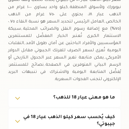
سعر كيلو الذهب عيار ١٨ في جيبوتي يُحدّث لحظيًا وفقًا لسوق
نيويورك ولأسواق المنطقة.,كيلو واحد يساوي ١٠٠٠ غرام من
الذهب عيار ١٨، يحتوي على ٧٥٠ غرام من الذهب
الخالص.,العامل الرئيسي لتحديد السعر هو نسبة النقاء ٠.٧٥
(٧٥%) مع إضافة رسوم النقل والضرائب المحلية.,سبيكة
الاستثمار الكبرى تُعتبر الخيار المفضّل للمستثمرين
المؤسسيين والأفراد الباحثين عن أمان طويل الأمد.,التقلبات
اليومية تُعزى لسعر الصرف للفرنك الجيبوتي مقابل الدولار
الأمريكي.,يمكن متابعة تغير السعر عبر الجدول التاريخي أو
الرسم البياني المتوفرين في الصفحة.,نصائح للمستثمر:
يُفضَّل المتابعة اليومية والاشتراك في تنبيهات البريد
الإلكتروني لتجنب الفجوات السعرية.
ما هو معنى عيار 18 للذهب؟
كيف يُحسب سعر كيلو الذهب عيار 18 في
جيبوتي؟