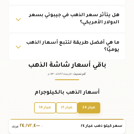
هل يتأثر سعر الذهب في جيبوتي بسعر
الدولار الأمريكي؟
ما هي أفضل طريقة لتتبع أسعار الذهب
يوميًا؟
باقي أسعار شاشة الذهب
آخر تحديث
:
الأربعاء ٠٥
٢٠٢٦ -
/٠٨/
٠٩:٢٣
م
أسعار الذهب بالكيلوجرام
عيار 24
عيار 21
عيار 18
٢٤
,
١٧٢
,
٤٠٠
سعر كيلو ذهب عيار ٢٤
.٠٠
فرنك