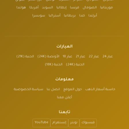
موريتانيا
الصومال
فرنسا
إيطاليا
السويد
أمريكا
هولندا
أيرلندا
كندا
بريطانيا
أستراليا
سويسرا
العيارات
عيار 24
عيار 22
عيار 21
عيار 18
الأونصة (24K)
الجنية (21K)
الجنية (24K)
الجنية (18K)
معلومات
حاسبة أسعار الذهب
حول الموقع
اتصل بنا
سياسة الخصوصية
أعلن معنا
تابعنا
فيسبوك
تويتر
إنستغرام
YouTube