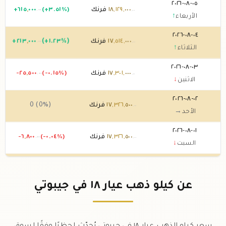
٠٥-٠٨-٢٠٢٦
٠٠٠
,
١٢٩
,
١٨
فرنك
(+٣.٥١%)
٠٠٠
,
٦١٥
+
.٠٠
.٠٠
الأربعاء
↑
٠٤-٠٨-٢٠٢٦
٠٠٠
,
٥١٤
,
١٧
فرنك
(+١.٢٣%)
٠٠٠
,
٢١٣
+
.٠٠
.٠٠
الثلاثاء
↑
٠٣-٠٨-٢٠٢٦
٠٠٠
,
٣٠١
,
١٧
فرنك
(-٠.١٥%)
٥٠٠
,
-٢٥
.٠٠
.٠٠
الاثنين
↓
٠٢-٠٨-٢٠٢٦
٥٠٠
,
٣٢٦
,
١٧
فرنك
0 (0%)
.٠٠
الأحد
→
٠١-٠٨-٢٠٢٦
٥٠٠
,
٣٢٦
,
١٧
فرنك
(-٠.٠٤%)
٨٠٠
,
-٦
.٠٠
.٠٠
السبت
↓
٣١-٠٧-٢٠٢٦
٣٠٠
,
٣٣٣
,
١٧
فرنك
(-١.٦٥%)
٢٠٠
,
٢٩٠
,
-
.٠٠
.٠٠
الجمعة
↓
عن كيلو ذهب عيار ١٨ في جيبوتي
٣٠-٠٧-٢٠٢٦
٥٠٠
,
٦٢٣
,
١٧
فرنك
(+٢.٥٩%)
٥٠٠
,
٤٤٥
+
.٠٠
.٠٠
الخميس
↑