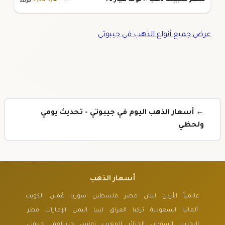
سعر سبيكة ذهب ١٠ تولة عيار ٢٤
.٠٠
فرنك
عرض جميع أنواع الذهب في جيبوتي
← أسعار الذهب اليوم في جيبوتي - تحديث يومي
ولحظي
أسعار الذهب
عالمياً
الأردن
لبنان
مصر
فلسطين
سوريا
عُمان
الكويت
ألمانيا
السعودية
تركيا
العراق
ليبيا
اليمن
الإمارات
قطر
البحرين
السودان
الجزائر
المغرب
تونس
جزر القمر
جيبوتي