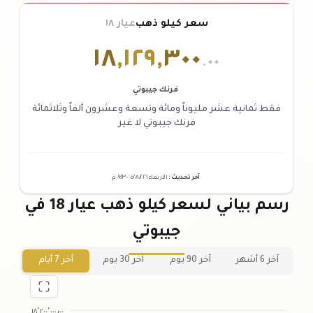
سعر كيلو ذهب
عيار ١٨
١٨
,
١٢٩
,
٣٠٠
.٠٠
فرنك جيبوتي
فقط ثمانية عشر مليوناً ومائة وتسعة وعشرون ألفاً وثلاثمائة
فرنك جيبوتي لا غير
آخر تحديث
:
الأربعاء ٠٥
٢٠٢٦ -
/٠٨/
٠٩:٢٣
م
رسم بياني لسعر كيلو ذهب عيار 18 في
جيبوتي
آخر 6 أشهر
آخر 90 يوم
آخر 30 يوم
آخر 7 أيام
١٨٬٢٠٠٬٠٠٠٫٠٠