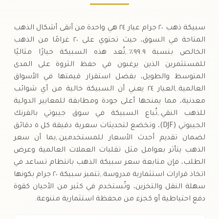
سبيكة ذهب ٢٠ جرام عيار ٢٤ هي واحدة من أنقى أشكال الذهب
المتاحة في السوق، حيث تحتوي على ٢٠ غرامًا من الذهب
الخالص بنسبة ٩٩.٩٪.,تُعد هذه السبيكة خيارًا مثاليًا
للمستثمرين الذين يرغبون في حفظ الثروة على المدى
المتوسط والطويل، بفضل استقرار قيمتها في الأسواق
العالمية.,العيار ٢٤ يعني أن السبيكة خالية من أي شوائب
معدنية، مما يمنحها أعلى جودة ومطابقة للمعايير الدولية
للذهب النقي.,تُباع السبيكة في سوق جيبوتي بالفرنك
الجيبوتي (DJF)، وتخضع لتحديثات سعرية دقيقة كل ٥ دقائق
لضمان تقديم أحدث الأسعار للمستخدمين.,بما أن سعر
الذهب يتأثر بعوامل مثل تقلبات العملات العالمية وعرض
الطلب، فإن متابعة سعر سبيكة الذهب بانتظام تساعد في
اتخاذ قرارات استثمارية مدروسة.,تتميز سبيكة ٢٠ جرام بكونها
سهلة النقل والتخزين، وتُستخدم في كثير من الأحيان كقوة
دفع احتياطية أو كجزء من محفظة استثمارية متنوعة.