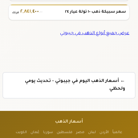
٢
,
٨٤١
,
٤٠٠
سعر سبيكة ذهب ١٠ تولة عيار ٢٤
.٠٠
فرنك
عرض جميع أنواع الذهب في جيبوتي
← أسعار الذهب اليوم في جيبوتي - تحديث يومي
ولحظي
أسعار الذهب
عالمياً
الأردن
لبنان
مصر
فلسطين
سوريا
عُمان
الكويت