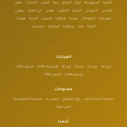
ألمانيا
السعودية
تركيا
العراق
ليبيا
اليمن
الإمارات
قطر
البحرين
السودان
الجزائر
المغرب
تونس
جزر القمر
جيبوتي
موريتانيا
الصومال
فرنسا
إيطاليا
السويد
أمريكا
هولندا
أيرلندا
كندا
بريطانيا
أستراليا
سويسرا
العيارات
عيار 24
عيار 22
عيار 21
عيار 18
الأونصة (24K)
الجنية (21K)
الجنية (24K)
الجنية (18K)
معلومات
حاسبة أسعار الذهب
حول الموقع
اتصل بنا
سياسة الخصوصية
أعلن معنا
تابعنا