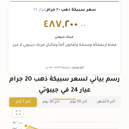
سعر سبيكة ذهب ٢٠ جرام
عيار ٢٤
٤٨٧
,
٢٠٠
.٠٠
فرنك جيبوتي
فقط أربعمائة وسبعة وثمانون ألفاً ومائتان فرنك جيبوتي لا غير
آخر تحديث
:
الجمعة ٠٧
٢٠٢٦ -
/٠٨/
٠٩:٠٥
ص
رسم بياني لسعر سبيكة ذهب 20 جرام
عيار 24 في جيبوتي
آخر 6 أشهر
آخر 90 يوم
آخر 30 يوم
آخر 7 أيام
٤٩٠٬٠٠٠٫٠٠
٤٨٥٬٠٠٠٫٠٠