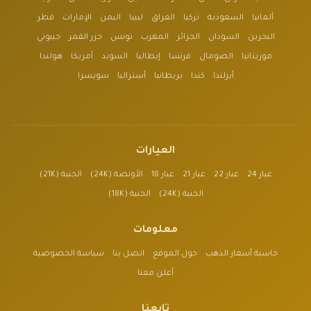
ألمانيا
السعودية
تركيا
العراق
ليبيا
اليمن
الإمارات
قطر
البحرين
السودان
الجزائر
المغرب
تونس
جزر القمر
جيبوتي
موريتانيا
الصومال
فرنسا
إيطاليا
السويد
أمريكا
هولندا
أيرلندا
كندا
بريطانيا
أستراليا
سويسرا
العيارات
عيار 24
عيار 22
عيار 21
عيار 18
الأونصة (24K)
الجنية (21K)
الجنية (24K)
الجنية (18K)
معلومات
حاسبة أسعار الذهب
حول الموقع
اتصل بنا
سياسة الخصوصية
أعلن معنا
تابعنا