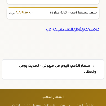
٢
,
٨١٩
,
٥٠٠
سعر سبيكة ذهب ١٠ تولة عيار ٢٤
.٠٠
فرنك
عرض جميع أنواع الذهب في جيبوتي
← أسعار الذهب اليوم في جيبوتي - تحديث يومي
ولحظي
أسعار الذهب
عالمياً
الأردن
لبنان
مصر
فلسطين
سوريا
عُمان
الكويت