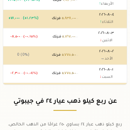
٠٠٠
,
٠٤٣
,
٦
فرنك
(+٣.٥١%)
٠٠٠
,
٢٠٥
+
.٠٠
.٠٠
الأربعاء
↑
٠٤-٠٨-٢٠٢٦
٠٠٠
,
٨٣٨
,
٥
فرنك
(+١.٢٣%)
٠٠٠
,
٧١
+
.٠٠
.٠٠
الثلاثاء
↑
٠٣-٠٨-٢٠٢٦
٠٠٠
,
٧٦٧
,
٥
فرنك
(-٠.١٥%)
٥٠٠
,
-٨
.٠٠
.٠٠
الاثنين
↓
٠٢-٠٨-٢٠٢٦
٥٠٠
,
٧٧٥
,
٥
فرنك
0 (0%)
.٠٠
الأحد
→
٠١-٠٨-٢٠٢٦
٥٠٠
,
٧٧٥
,
٥
فرنك
(-٠.٠٤%)
٣٠٠
,
-٢
.٠٠
.٠٠
السبت
↓
٣١-٠٧-٢٠٢٦
٨٠٠
,
٧٧٧
,
٥
فرنك
(-١.٦٥%)
٧٠٠
,
-٩٦
.٠٠
.٠٠
الجمعة
↓
عن ربع كيلو ذهب عيار ٢٤ في جيبوتي
٣٠-٠٧-٢٠٢٦
٥٠٠
,
٨٧٤
,
٥
فرنك
(+٢.٥٩%)
٥٠٠
,
١٤٨
+
.٠٠
.٠٠
الخميس
↑
ربع كيلو ذهب عيار ٢٤ يساوي ٢٥٠ غرامًا من الذهب الخالص،