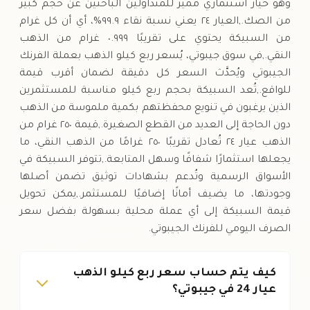
وهو خيار استثماري مميز للمتداولين الباحثين عن حجم كبير
من الصك.,العيار ٢٤ يعني نسبة نقاء ٩٩.٩%، أي أن كل غرام
من السبيكة يحتوي على تقريبًا ٠.٩٩٩ غرام من الذهب
النقي.,في سوق جيبوتي، يُسعر ربع كيلو الذهب بعملة الفرنك
الجيبوتي ويُحدَّث السعر كل دقيقة لضمان أقرب قيمة
للواقع.,تُعد السبيكة بحجم ربع كيلو مناسبة للمستثمرين
الذين يرغبون في تنويع محفظتهم بكمية ملموسة من الذهب
دون الحاجة إلى العديد من القطع الصغيرة.,قيمة ٢٥٠ غرام من
الذهب عيار ٢٤ تُعادل تقريبًا ٢٥٠ غرامًا من الذهب النقي، ما
يجعلها استثمارًا شفافًا وسهل المتابعة.,تتوفر السبيكة في
الأسواق الرسمية وتُدعم بشهادات توثيق تضمن أصلها
وجودتها، ما يضيف أمانًا إضافيًا للمستثمر.,يمكن تحويل
قيمة السبيكة إلى أي عملة محلية بسهولة بفضل سعر
الصرف اليومي للفرنك الجيبوتي.
كيف يتم حساب سعر ربع كيلو الذهب
عيار 24 في جيبوتي؟