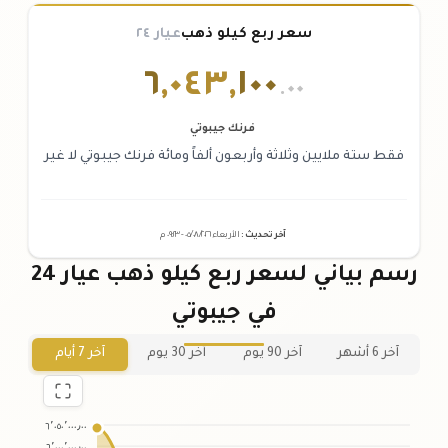
سعر ربع كيلو ذهب
عيار ٢٤
٦
,
٠٤٣
,
١٠٠
.٠٠
فرنك جيبوتي
فقط ستة ملايين وثلاثة وأربعون ألفاً ومائة فرنك جيبوتي لا غير
آخر تحديث
:
الأربعاء ٠٥
٢٠٢٦ -
/٠٨/
٠٩:٢٣
م
رسم بياني لسعر ربع كيلو ذهب عيار 24
في جيبوتي
آخر 6 أشهر
آخر 90 يوم
آخر 30 يوم
آخر 7 أيام
٦٬٠٥٠٬٠٠٠٫٠٠
٦٬٠٠٠٬٠٠٠٫٠٠